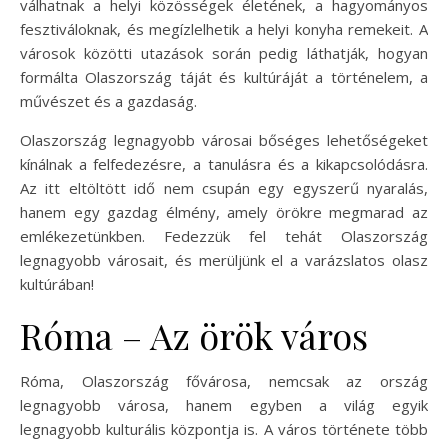
válhatnak a helyi közösségek életének, a hagyományos
fesztiváloknak, és megízlelhetik a helyi konyha remekeit. A
városok közötti utazások során pedig láthatják, hogyan
formálta Olaszország táját és kultúráját a történelem, a
művészet és a gazdaság.
Olaszország legnagyobb városai bőséges lehetőségeket
kínálnak a felfedezésre, a tanulásra és a kikapcsolódásra.
Az itt eltöltött idő nem csupán egy egyszerű nyaralás,
hanem egy gazdag élmény, amely örökre megmarad az
emlékezetünkben. Fedezzük fel tehát Olaszország
legnagyobb városait, és merüljünk el a varázslatos olasz
kultúrában!
Róma – Az örök város
Róma, Olaszország fővárosa, nemcsak az ország
legnagyobb városa, hanem egyben a világ egyik
legnagyobb kulturális központja is. A város története több