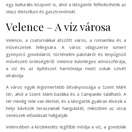
egy kulturális központ is, ahol a látogatók felfedezhetik az
olasz életstílust és gasztronómiát.
Velence – A víz városa
Velence, a csatornákkal átszőtt város, a romantika és a
művészetek fellegvára. A város világszerte ismert
gyönyörű gondoláiról, történelmi palotáiról és lenyűgöző
művészeti örökségéről. Velence különleges atmoszférája,
a víz és az építészet harmóniája miatt sokak szívét
elrabolja.
A város egyik legismertebb látványossága a Szent Márk
tér, ahol a Szent Márk-bazilika és a Campanile található. A
tér mindig tele van élettel, és a látogatók gyakran élvezik a
helyi kávézók teraszainak hangulatát, miközben az utcai
zenészek előadásait hallgatják.
Velencében a közlekedés legfőbb módja a víz, a gondolák