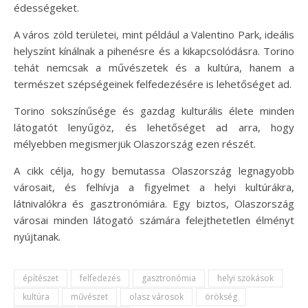
édességeket.
A város zöld területei, mint például a Valentino Park, ideális
helyszínt kínálnak a pihenésre és a kikapcsolódásra. Torino
tehát nemcsak a művészetek és a kultúra, hanem a
természet szépségeinek felfedezésére is lehetőséget ad.
Torino sokszínűsége és gazdag kulturális élete minden
látogatót lenyűgöz, és lehetőséget ad arra, hogy
mélyebben megismerjük Olaszország ezen részét.
A cikk célja, hogy bemutassa Olaszország legnagyobb
városait, és felhívja a figyelmet a helyi kultúrákra,
látnivalókra és gasztronómiára. Egy biztos, Olaszország
városai minden látogató számára felejthetetlen élményt
nyújtanak.
építészet
felfedezés
gasztronómia
helyi szokások
kultúra
művészet
olasz városok
örökség