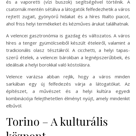
és a vaporetti (vízi buszok) segítségével történik. A
csatornák mentén sétálva a látogatók felfedezhetik a város
rejtett zugait, gyönyörű hidakat és a híres Rialto piacot,
ahol friss helyi termékeket és kézműves árukat találhatnak.
A velencei gasztronómia is gazdag és változatos. A város
híres a tenger gyümölcseiből készült ételeiről, valamint a
tradicionális olasz tésztákról. A cicchetti, a helyi tapas-
szerű ételek, a velencei bárokban a legnépszerűbbek, és
ideálisak a helyi borokkal való kóstolásra.
Velence varázsa abban rejlik, hogy a város minden
sarkában egy új felfedezés várja a látogatókat. Az
építészet, a művészet és a helyi kultúra egyedi
kombinációja felejthetetlen élményt nyújt, amely mindenkit
elbűvöl.
Torino – A kulturális
központ