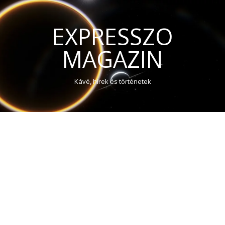
EXPRESSZO
MAGAZIN
Kávé, hírek és történetek