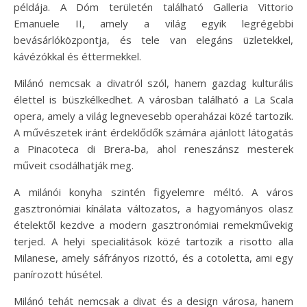
példája. A Dóm területén található Galleria Vittorio
Emanuele II, amely a világ egyik legrégebbi
bevásárlóközpontja, és tele van elegáns üzletekkel,
kávézókkal és éttermekkel.
Milánó nemcsak a divatról szól, hanem gazdag kulturális
élettel is büszkélkedhet. A városban található a La Scala
opera, amely a világ legnevesebb operaházai közé tartozik.
A művészetek iránt érdeklődők számára ajánlott látogatás
a Pinacoteca di Brera-ba, ahol reneszánsz mesterek
műveit csodálhatják meg.
A milánói konyha szintén figyelemre méltó. A város
gasztronómiai kínálata változatos, a hagyományos olasz
ételektől kezdve a modern gasztronómiai remekművekig
terjed. A helyi specialitások közé tartozik a risotto alla
Milanese, amely sáfrányos rizottó, és a cotoletta, ami egy
panírozott húsétel.
Milánó tehát nemcsak a divat és a design városa, hanem