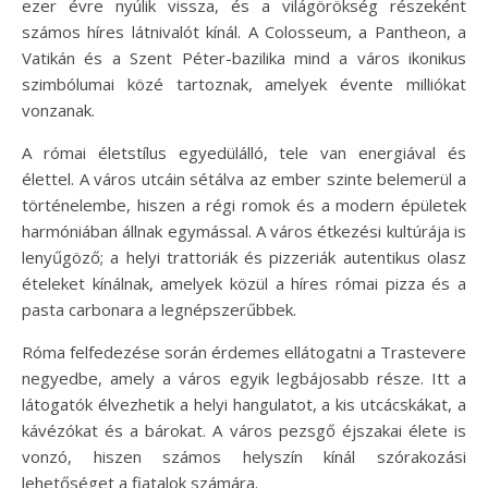
ezer évre nyúlik vissza, és a világörökség részeként
számos híres látnivalót kínál. A Colosseum, a Pantheon, a
Vatikán és a Szent Péter-bazilika mind a város ikonikus
szimbólumai közé tartoznak, amelyek évente milliókat
vonzanak.
A római életstílus egyedülálló, tele van energiával és
élettel. A város utcáin sétálva az ember szinte belemerül a
történelembe, hiszen a régi romok és a modern épületek
harmóniában állnak egymással. A város étkezési kultúrája is
lenyűgöző; a helyi trattoriák és pizzeriák autentikus olasz
ételeket kínálnak, amelyek közül a híres római pizza és a
pasta carbonara a legnépszerűbbek.
Róma felfedezése során érdemes ellátogatni a Trastevere
negyedbe, amely a város egyik legbájosabb része. Itt a
látogatók élvezhetik a helyi hangulatot, a kis utcácskákat, a
kávézókat és a bárokat. A város pezsgő éjszakai élete is
vonzó, hiszen számos helyszín kínál szórakozási
lehetőséget a fiatalok számára.