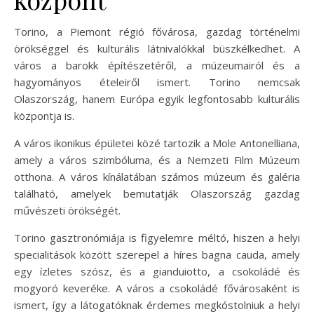
Torino, a Piemont régió fővárosa, gazdag történelmi
örökséggel és kulturális látnivalókkal büszkélkedhet. A
város a barokk építészetéről, a múzeumairól és a
hagyományos ételeiről ismert. Torino nemcsak
Olaszország, hanem Európa egyik legfontosabb kulturális
központja is.
A város ikonikus épületei közé tartozik a Mole Antonelliana,
amely a város szimbóluma, és a Nemzeti Film Múzeum
otthona. A város kínálatában számos múzeum és galéria
található, amelyek bemutatják Olaszország gazdag
művészeti örökségét.
Torino gasztronómiája is figyelemre méltó, hiszen a helyi
specialitások között szerepel a híres bagna cauda, amely
egy ízletes szósz, és a gianduiotto, a csokoládé és
mogyoró keveréke. A város a csokoládé fővárosaként is
ismert, így a látogatóknak érdemes megkóstolniuk a helyi