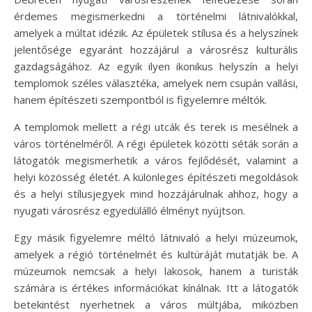
érdemes megismerkedni a történelmi látnivalókkal,
amelyek a múltat idézik. Az épületek stílusa és a helyszínek
jelentősége egyaránt hozzájárul a városrész kulturális
gazdagságához. Az egyik ilyen ikonikus helyszín a helyi
templomok széles választéka, amelyek nem csupán vallási,
hanem építészeti szempontból is figyelemre méltók.
A templomok mellett a régi utcák és terek is mesélnek a
város történelméről. A régi épületek közötti séták során a
látogatók megismerhetik a város fejlődését, valamint a
helyi közösség életét. A különleges építészeti megoldások
és a helyi stílusjegyek mind hozzájárulnak ahhoz, hogy a
nyugati városrész egyedülálló élményt nyújtson.
Egy másik figyelemre méltó látnivaló a helyi múzeumok,
amelyek a régió történelmét és kultúráját mutatják be. A
múzeumok nemcsak a helyi lakosok, hanem a turisták
számára is értékes információkat kínálnak. Itt a látogatók
betekintést nyerhetnek a város múltjába, miközben