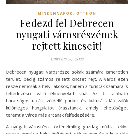
,
MINDENNAPOK
OTTHON
Fedezd fel Debrecen
nyugati városrészének
rejtett kincseit!
március 29, 2025
Debrecen nyugati városrésze sokak számára ismeretlen
terület, pedig számos rejtett kincset rejt. A város ezen
része nemcsak a helyi lakosok, hanem a turisták számára is
felfedezésre váró élményeket kínál. Az itt található
barátságos utcák, zöldellő parkok és kulturális látnivalók
különleges hangulatot árasztanak, amely lehetőséget
teremt a város más arcának felfedezésére.
A nyugati városrész történelmileg gazdag múltra tekint
vissza, amely a helyi építészeti stílusokban és a kulturális