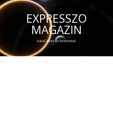
EXPRESSZO
MAGAZIN
Kávé, hírek és történetek