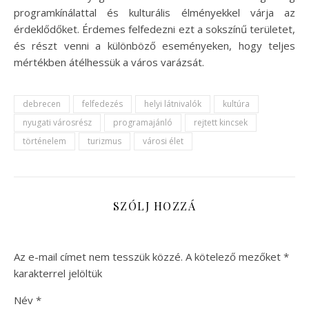
programkínálattal és kulturális élményekkel várja az
érdeklődőket. Érdemes felfedezni ezt a sokszínű területet,
és részt venni a különböző eseményeken, hogy teljes
mértékben átélhessük a város varázsát.
debrecen
felfedezés
helyi látnivalók
kultúra
nyugati városrész
programajánló
rejtett kincsek
történelem
turizmus
városi élet
SZÓLJ HOZZÁ
Az e-mail címet nem tesszük közzé.
A kötelező mezőket
*
karakterrel jelöltük
Név
*