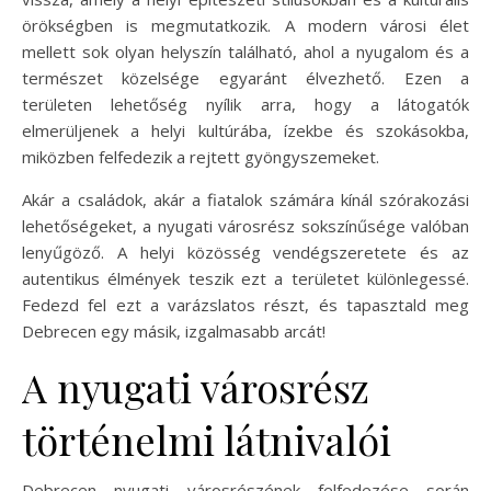
örökségben is megmutatkozik. A modern városi élet
mellett sok olyan helyszín található, ahol a nyugalom és a
természet közelsége egyaránt élvezhető. Ezen a
területen lehetőség nyílik arra, hogy a látogatók
elmerüljenek a helyi kultúrába, ízekbe és szokásokba,
miközben felfedezik a rejtett gyöngyszemeket.
Akár a családok, akár a fiatalok számára kínál szórakozási
lehetőségeket, a nyugati városrész sokszínűsége valóban
lenyűgöző. A helyi közösség vendégszeretete és az
autentikus élmények teszik ezt a területet különlegessé.
Fedezd fel ezt a varázslatos részt, és tapasztald meg
Debrecen egy másik, izgalmasabb arcát!
A nyugati városrész
történelmi látnivalói
Debrecen nyugati városrészének felfedezése során