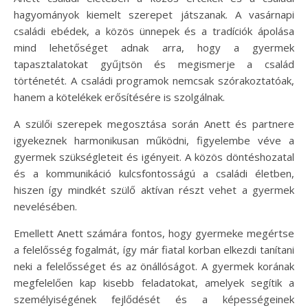
hagyományok kiemelt szerepet játszanak. A vasárnapi
családi ebédek, a közös ünnepek és a tradíciók ápolása
mind lehetőséget adnak arra, hogy a gyermek
tapasztalatokat gyűjtsön és megismerje a család
történetét. A családi programok nemcsak szórakoztatóak,
hanem a kötelékek erősítésére is szolgálnak.
A szülői szerepek megosztása során Anett és partnere
igyekeznek harmonikusan működni, figyelembe véve a
gyermek szükségleteit és igényeit. A közös döntéshozatal
és a kommunikáció kulcsfontosságú a családi életben,
hiszen így mindkét szülő aktívan részt vehet a gyermek
nevelésében.
Emellett Anett számára fontos, hogy gyermeke megértse
a felelősség fogalmát, így már fiatal korban elkezdi tanítani
neki a felelősséget és az önállóságot. A gyermek korának
megfelelően kap kisebb feladatokat, amelyek segítik a
személyiségének fejlődését és a képességeinek