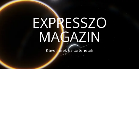
EXPRESSZO
MAGAZIN
Kávé, hírek és történetek