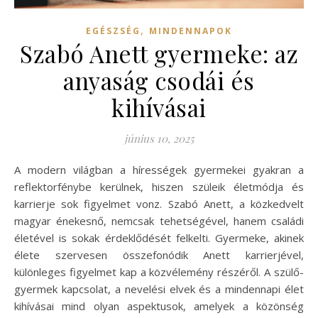
,
EGÉSZSÉG
MINDENNAPOK
Szabó Anett gyermeke: az
anyaság csodái és
kihívásai
június 10, 2025
A modern világban a hírességek gyermekei gyakran a
reflektorfénybe kerülnek, hiszen szüleik életmódja és
karrierje sok figyelmet vonz. Szabó Anett, a közkedvelt
magyar énekesnő, nemcsak tehetségével, hanem családi
életével is sokak érdeklődését felkelti. Gyermeke, akinek
élete szervesen összefonódik Anett karrierjével,
különleges figyelmet kap a közvélemény részéről. A szülő-
gyermek kapcsolat, a nevelési elvek és a mindennapi élet
kihívásai mind olyan aspektusok, amelyek a közönség