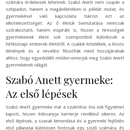
számára érdekesek lehetnek. Szabó Anett nem csupán a
színpadon, hanem a magánéletében is példát mutat, és
gyermekével való kapcsolata tükrözi ezt az
elkötelezettséget. Az ő életük bemutatása nemcsak
szórakoztató, hanem inspiráló is, hiszen a hírességek
gyermekeinek élete sok szempontból különbözik a
hétköznapi emberek életétől. A családi kötelékek, a közös
élmények és a nevelési filozófiák mind hozzájárulnak
ahhoz, hogy egyedülálló módon ismerjük meg Szabó Anett
gyermekének világát.
Szabó Anett gyermeke:
Az első lépések
Szabó Anett gyermeke már a születése óta sok figyelmet
kapott, hiszen édesanyja karrierje rendkívül sikeres. Az
első lépések, a szavak kimondása és a gyermeki fejlődés
első pillanatai különösen fontosak egy szülő számára, és