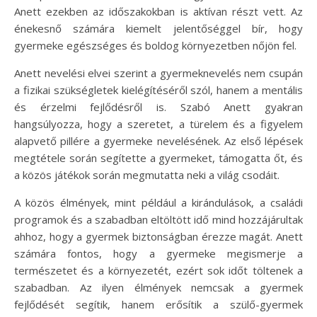
Anett ezekben az időszakokban is aktívan részt vett. Az
énekesnő számára kiemelt jelentőséggel bír, hogy
gyermeke egészséges és boldog környezetben nőjön fel.
Anett nevelési elvei szerint a gyermeknevelés nem csupán
a fizikai szükségletek kielégítéséről szól, hanem a mentális
és érzelmi fejlődésről is. Szabó Anett gyakran
hangsúlyozza, hogy a szeretet, a türelem és a figyelem
alapvető pillére a gyermeke nevelésének. Az első lépések
megtétele során segítette a gyermeket, támogatta őt, és
a közös játékok során megmutatta neki a világ csodáit.
A közös élmények, mint például a kirándulások, a családi
programok és a szabadban eltöltött idő mind hozzájárultak
ahhoz, hogy a gyermek biztonságban érezze magát. Anett
számára fontos, hogy a gyermeke megismerje a
természetet és a környezetét, ezért sok időt töltenek a
szabadban. Az ilyen élmények nemcsak a gyermek
fejlődését segítik, hanem erősítik a szülő-gyermek