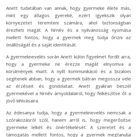
Anett tudatában van annak, hogy gyermeke élete más,
mint egy átlagos gyereké, ezért igyekszik olyan
környezetet teremteni számára, ahol biztonságban
érezheti magát. A hírnév és a nyilvánosság nyomása
mellett fontos, hogy a gyermek meg tudja őrizni az
önállóságát és a saját identitását.
A gyermeknevelés során Anett külön figyelmet fordít arra,
hogy a gyermeke ne érezze magát elnyomva a
körülmények miatt. A nyílt kommunikáció és a bizalom
segítenek abban, hogy a gyermek bátran megossza vele
az érzéseit és gondolatait. Anett gyakran beszél
gyermekével a hírnév árnyoldalairól, hogy felkészítse őt a
jövő kihívásaira.
Az édesanya tudja, hogy a gyermeknevelés nemcsak a
szórakozásról szól, hanem arról is, hogy megerősítse
gyermeke lelkét és önértékelését. A szeretet és a
támogatás mellett fontos, hogy a gyermek megtanulja