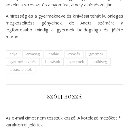
kezelni a stresszt és a nyomást, amely a hírnévvel jár.
A híresség és a gyermeknevelés kihívásai tehát különleges
megközelítést igényelnek, de Anett számára a
legfontosabb mindig a gyermek boldogsága és jóléte
marad.
anya
anyaság
család
csodák
gyermek
gyermeknevelés
kihívások
szerepek
szülőség
tapasztalatok
SZÓLJ HOZZÁ
Az e-mail címet nem tesszük közzé.
A kötelező mezőket
*
karakterrel jelöltük