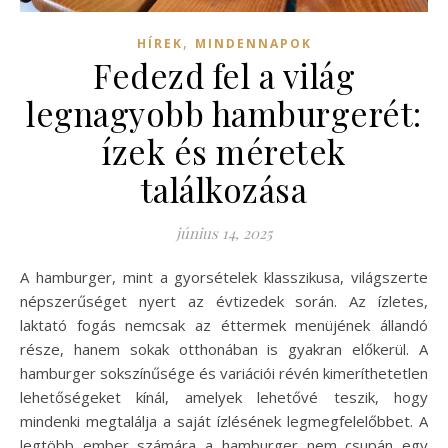
,
HÍREK
MINDENNAPOK
Fedezd fel a világ
legnagyobb hamburgerét:
ízek és méretek
találkozása
június 14, 2025
A hamburger, mint a gyorsételek klasszikusa, világszerte
népszerűséget nyert az évtizedek során. Az ízletes,
laktató fogás nemcsak az éttermek menüjének állandó
része, hanem sokak otthonában is gyakran előkerül. A
hamburger sokszínűsége és variációi révén kimeríthetetlen
lehetőségeket kínál, amelyek lehetővé teszik, hogy
mindenki megtalálja a saját ízlésének legmegfelelőbbet. A
legtöbb ember számára a hamburger nem csupán egy