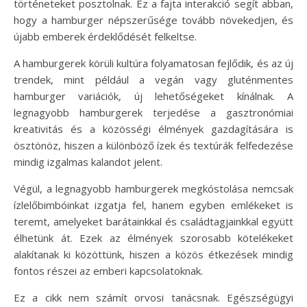
történeteket posztolnak. Ez a fajta interakció segít abban,
hogy a hamburger népszerűsége tovább növekedjen, és
újabb emberek érdeklődését felkeltse.
A hamburgerek körüli kultúra folyamatosan fejlődik, és az új
trendek, mint például a vegán vagy gluténmentes
hamburger variációk, új lehetőségeket kínálnak. A
legnagyobb hamburgerek terjedése a gasztronómiai
kreativitás és a közösségi élmények gazdagítására is
ösztönöz, hiszen a különböző ízek és textúrák felfedezése
mindig izgalmas kalandot jelent.
Végül, a legnagyobb hamburgerek megkóstolása nemcsak
ízlelőbimbóinkat izgatja fel, hanem egyben emlékeket is
teremt, amelyeket barátainkkal és családtagjainkkal együtt
élhetünk át. Ezek az élmények szorosabb kötelékeket
alakítanak ki közöttünk, hiszen a közös étkezések mindig
fontos részei az emberi kapcsolatoknak.
Ez a cikk nem számít orvosi tanácsnak. Egészségügyi