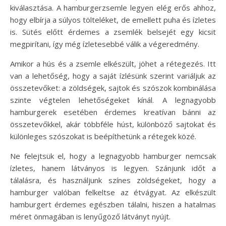
kiválasztása. A hamburgerzsemle legyen elég erős ahhoz,
hogy elbírja a súlyos tölteléket, de emellett puha és ízletes
is. Sütés előtt érdemes a zsemlék belsejét egy kicsit
megpirítani, így még ízletesebbé válik a végeredmény.
Amikor a hús és a zsemle elkészült, jöhet a rétegezés. Itt
van a lehetőség, hogy a saját ízlésünk szerint variáljuk az
összetevőket: a zöldségek, sajtok és szószok kombinálása
szinte végtelen lehetőségeket kínál. A legnagyobb
hamburgerek esetében érdemes kreatívan bánni az
összetevőkkel, akár többféle húst, különböző sajtokat és
különleges szószokat is beépíthetünk a rétegek közé.
Ne felejtsük el, hogy a legnagyobb hamburger nemcsak
ízletes, hanem látványos is legyen. Szánjunk időt a
tálalásra, és használjunk színes zöldségeket, hogy a
hamburger valóban felkeltse az étvágyat. Az elkészült
hamburgert érdemes egészben tálalni, hiszen a hatalmas
méret önmagában is lenyűgöző látványt nyújt.