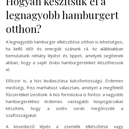
Hogyan készítsük el a
legnagyobb hamburgert
otthon?
A legnagyobb hamburger elkészítése otthon is lehetséges,
ha kellő időt és energiát szánunk rá. Az alábbiakban
bemutatunk néhány lépést és tippet, amelyek segítenek
abban, hogy a saját óriási hamburgereinket készíthessük
el.
Először is, a hús kiválasztása kulcsfontosságú. Érdemes
minőségi, friss marhahúst választani, amelyet a megfelelő
fűszerekkel ízesítünk. A hús formázása is fontos: a nagyobb
hamburgerekhez érdemes vastagabb húspogácsákat
készíteni, hogy a sütés során megőrizzék a
szaftosságukat.
A következő lépés a zsemlék elkészítése vagy