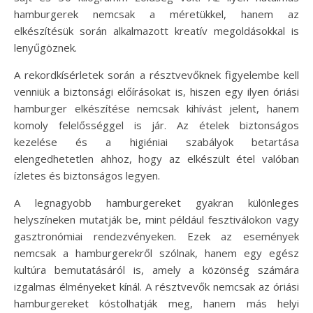
hamburgerek nemcsak a méretükkel, hanem az
elkészítésük során alkalmazott kreatív megoldásokkal is
lenyűgöznek.
A rekordkísérletek során a résztvevőknek figyelembe kell
venniük a biztonsági előírásokat is, hiszen egy ilyen óriási
hamburger elkészítése nemcsak kihívást jelent, hanem
komoly felelősséggel is jár. Az ételek biztonságos
kezelése és a higiéniai szabályok betartása
elengedhetetlen ahhoz, hogy az elkészült étel valóban
ízletes és biztonságos legyen.
A legnagyobb hamburgereket gyakran különleges
helyszíneken mutatják be, mint például fesztiválokon vagy
gasztronómiai rendezvényeken. Ezek az események
nemcsak a hamburgerekről szólnak, hanem egy egész
kultúra bemutatásáról is, amely a közönség számára
izgalmas élményeket kínál. A résztvevők nemcsak az óriási
hamburgereket kóstolhatják meg, hanem más helyi