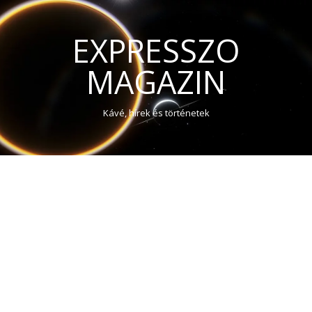
EXPRESSZO
MAGAZIN
Kávé, hírek és történetek