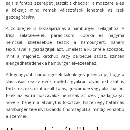
sajt is fontos szerepet játszik: a cheddar, a mozzarella és
a kéksajt mind remek választások lehetnek az ízek
gazdagítására.
A zöldségek is hozzájárulnak a hamburger ízvilágához. A
friss salátalevelek, paradicsom, uborka és hagyma
nemcsak ízletesebbé teszik a hamburgert, hanem
textúrával is gazdagítják azt. Emellett a különféle szószok,
mint a majonéz, ketchup vagy barbecue szósz, szintén
elengedhetetlenek a hamburger élvezetéhez.
A legnagyobb hamburgerek különleges jellemzője, hogy a
klasszikus összetevők mellett gyakran olyan extrákat is
tartalmaznak, mint a sült tojás, guacamole vagy akár bacon.
Ezek az extra hozzávalók nemcsak az ízek gazdagságát
növelik, hanem a látványt is fokozzák, hiszen egy hatalmas
hamburger tele ínycsiklandó finomságokkal mindig vonzóbb
a szemnek.