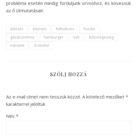
probléma esetén mindig forduljunk orvoshoz, és kövessük
az ő útmutatásait.
étkezés
étterem
felfedezés
foodie
gasztronómia
hamburger
ízek
különlegesség
méretek
óriásétel
SZÓLJ HOZZÁ
Az e-mail címet nem tesszük közzé.
A kötelező mezőket
*
karakterrel jelöltük
Név
*