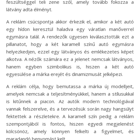
feszültséggel teli zene szól, amely tovább fokozza a
látvány adta élményt.
A reklám csúcspontja akkor érkezik el, amikor a két autó
egy hídon keresztül haladva egy váratlan manőverrel
egymásra talál. A rendezők ügyesen kiválasztották ezt a
pillanatot, hogy a két karamell színű autó egymásra
helyezkedjen, ezzel egy látványos és emlékezetes képet
alkotva. A nézők számára ez a jelenet nemcsak látványos,
hanem egyben szimbolikus is, hiszen a két autó
egyesülése a márka erejét és dinamizmusát jelképezi.
A reklám célja, hogy bemutassa a márka új modelljeit,
amelyek nemcsak a teljesítményükkel, hanem a stílusukkal
is kitűnnek a piacon. Az autók modern technológiával
vannak felszerelve, és a tervezésük során nagy hangsúlyt
fektettek a részletekre. A karamell szín pedig a reklám
szempontjából is fontos, hiszen egyedi megjelenést
kölcsönöz, amely könnyen felkelti a figyelmet, és
maradandó benyomást kelt.