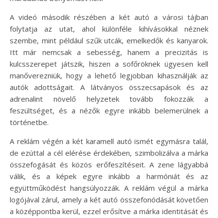
A videó második részében a két autó a városi tájban
folytatja az utat, ahol különféle kihívásokkal néznek
szembe, mint például szűk utcák, emelkedők és kanyarok.
Itt már nemcsak a sebesség, hanem a precizitás is
kulcsszerepet játszik, hiszen a sofőröknek ügyesen kell
manőverezniük, hogy a lehető legjobban kihasználják az
autók adottságait. A látványos összecsapások és az
adrenalint növelő helyzetek tovább fokozzák a
feszültséget, és a nézők egyre inkább belemerülnek a
történetbe.
A reklám végén a két karamell autó ismét egymásra talál,
de ezúttal a cél elérése érdekében, szimbolizálva a márka
összefogását és közös erőfeszítéseit. A zene lágyabbá
válik, és a képek egyre inkább a harmóniát és az
együttműködést hangsúlyozzák. A reklám végül a márka
logójával zárul, amely a két autó összefonódását követően
a középpontba kerül, ezzel erősítve a márka identitását és