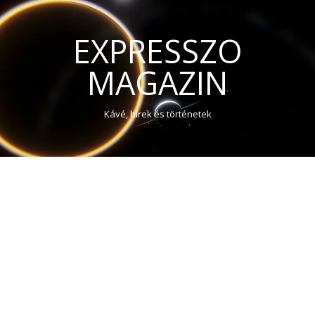
EXPRESSZO
MAGAZIN
Kávé, hírek és történetek