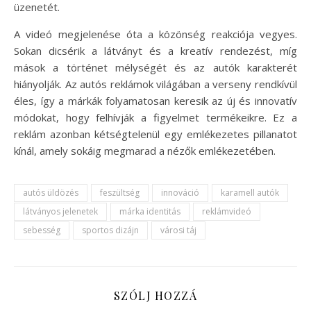
üzenetét.
A videó megjelenése óta a közönség reakciója vegyes.
Sokan dicsérik a látványt és a kreatív rendezést, míg
mások a történet mélységét és az autók karakterét
hiányolják. Az autós reklámok világában a verseny rendkívül
éles, így a márkák folyamatosan keresik az új és innovatív
módokat, hogy felhívják a figyelmet termékeikre. Ez a
reklám azonban kétségtelenül egy emlékezetes pillanatot
kínál, amely sokáig megmarad a nézők emlékezetében.
autós üldözés
feszültség
innováció
karamell autók
látványos jelenetek
márka identitás
reklámvideó
sebesség
sportos dizájn
városi táj
SZÓLJ HOZZÁ