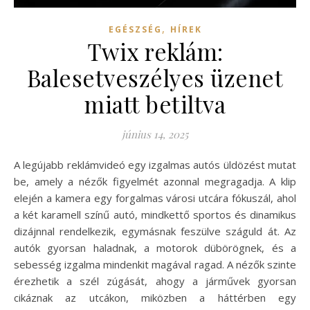
,
EGÉSZSÉG
HÍREK
Twix reklám:
Balesetveszélyes üzenet
miatt betiltva
június 14, 2025
A legújabb reklámvideó egy izgalmas autós üldözést mutat
be, amely a nézők figyelmét azonnal megragadja. A klip
elején a kamera egy forgalmas városi utcára fókuszál, ahol
a két karamell színű autó, mindkettő sportos és dinamikus
dizájnnal rendelkezik, egymásnak feszülve száguld át. Az
autók gyorsan haladnak, a motorok dübörögnek, és a
sebesség izgalma mindenkit magával ragad. A nézők szinte
érezhetik a szél zúgását, ahogy a járművek gyorsan
cikáznak az utcákon, miközben a háttérben egy