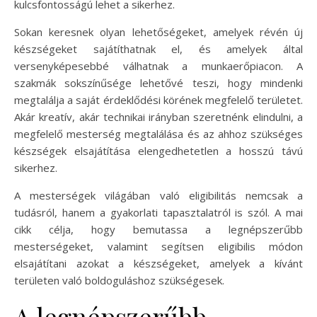
kulcsfontosságú lehet a sikerhez.
Sokan keresnek olyan lehetőségeket, amelyek révén új
készségeket sajátíthatnak el, és amelyek által
versenyképesebbé válhatnak a munkaerőpiacon. A
szakmák sokszínűsége lehetővé teszi, hogy mindenki
megtalálja a saját érdeklődési körének megfelelő területet.
Akár kreatív, akár technikai irányban szeretnénk elindulni, a
megfelelő mesterség megtalálása és az ahhoz szükséges
készségek elsajátítása elengedhetetlen a hosszú távú
sikerhez.
A mesterségek világában való eligibilitás nemcsak a
tudásról, hanem a gyakorlati tapasztalatról is szól. A mai
cikk célja, hogy bemutassa a legnépszerűbb
mesterségeket, valamint segítsen eligibilis módon
elsajátítani azokat a készségeket, amelyek a kívánt
területen való boldoguláshoz szükségesek.
A legnépszerűbb