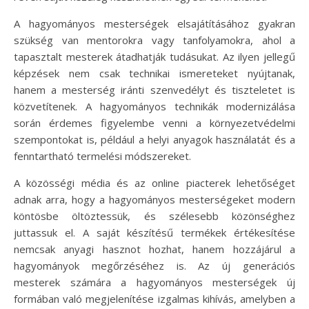
A hagyományos mesterségek elsajátításához gyakran
szükség van mentorokra vagy tanfolyamokra, ahol a
tapasztalt mesterek átadhatják tudásukat. Az ilyen jellegű
képzések nem csak technikai ismereteket nyújtanak,
hanem a mesterség iránti szenvedélyt és tiszteletet is
közvetítenek. A hagyományos technikák modernizálása
során érdemes figyelembe venni a környezetvédelmi
szempontokat is, például a helyi anyagok használatát és a
fenntartható termelési módszereket.
A közösségi média és az online piacterek lehetőséget
adnak arra, hogy a hagyományos mesterségeket modern
köntösbe öltöztessük, és szélesebb közönséghez
juttassuk el. A saját készítésű termékek értékesítése
nemcsak anyagi hasznot hozhat, hanem hozzájárul a
hagyományok megőrzéséhez is. Az új generációs
mesterek számára a hagyományos mesterségek új
formában való megjelenítése izgalmas kihívás, amelyben a