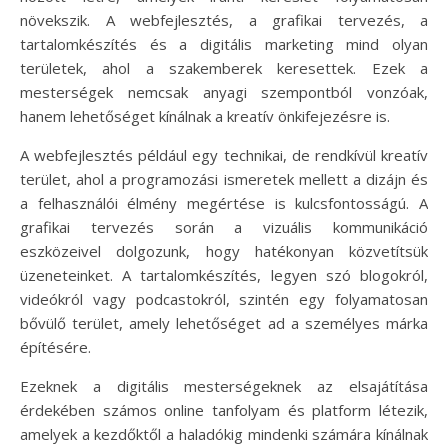
növekszik. A webfejlesztés, a grafikai tervezés, a
tartalomkészítés és a digitális marketing mind olyan
területek, ahol a szakemberek keresettek. Ezek a
mesterségek nemcsak anyagi szempontból vonzóak,
hanem lehetőséget kínálnak a kreatív önkifejezésre is.
A webfejlesztés például egy technikai, de rendkívül kreatív
terület, ahol a programozási ismeretek mellett a dizájn és
a felhasználói élmény megértése is kulcsfontosságú. A
grafikai tervezés során a vizuális kommunikáció
eszközeivel dolgozunk, hogy hatékonyan közvetítsük
üzeneteinket. A tartalomkészítés, legyen szó blogokról,
videókról vagy podcastokról, szintén egy folyamatosan
bővülő terület, amely lehetőséget ad a személyes márka
építésére.
Ezeknek a digitális mesterségeknek az elsajátítása
érdekében számos online tanfolyam és platform létezik,
amelyek a kezdőktől a haladókig mindenki számára kínálnak