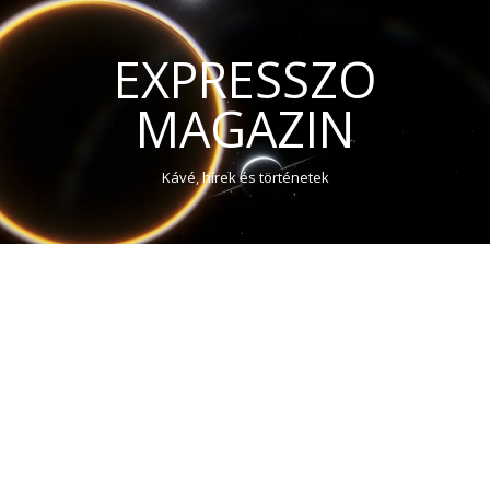
EXPRESSZO
MAGAZIN
Kávé, hírek és történetek