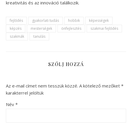
kreativitás és az innováció találkozik.
fejlődés
gyakorlati tudás
hobbik
képességek
képzés
mesterségek
önfejlesztés
szakmai fejlődés
szakmák
tanulás
SZÓLJ HOZZÁ
Az e-mail címet nem tesszük közzé.
A kötelező mezőket
*
karakterrel jelöltük
Név
*