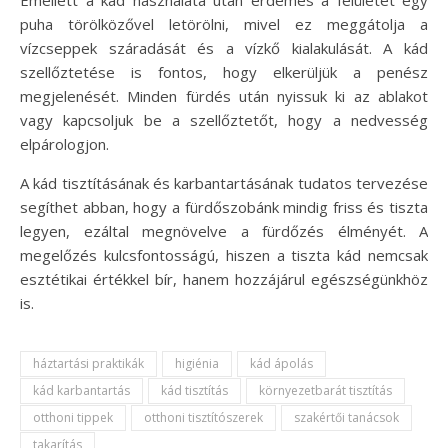
Emellett a kád használata után érdemes a felületet egy
puha törölközővel letörölni, mivel ez meggátolja a
vízcseppek száradását és a vízkő kialakulását. A kád
szellőztetése is fontos, hogy elkerüljük a penész
megjelenését. Minden fürdés után nyissuk ki az ablakot
vagy kapcsoljuk be a szellőztetőt, hogy a nedvesség
elpárologjon.
A kád tisztításának és karbantartásának tudatos tervezése
segíthet abban, hogy a fürdőszobánk mindig friss és tiszta
legyen, ezáltal megnövelve a fürdőzés élményét. A
megelőzés kulcsfontosságú, hiszen a tiszta kád nemcsak
esztétikai értékkel bír, hanem hozzájárul egészségünkhöz
is.
háztartási praktikák
higiénia
kád ápolás
kád karbantartás
kád tisztítás
környezetbarát tisztítás
otthoni tippek
otthoni tisztítószerek
szakértői tanácsok
takarítás