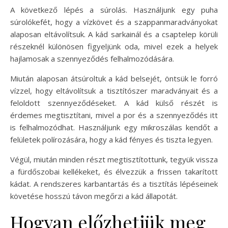
A következő lépés a súrolás. Használjunk egy puha
súrolókefét, hogy a vízkövet és a szappanmaradványokat
alaposan eltávolítsuk. A kád sarkainál és a csaptelep körüli
részeknél különösen figyeljünk oda, mivel ezek a helyek
hajlamosak a szennyeződés felhalmozódására.
Miután alaposan átsúroltuk a kád belsejét, öntsük le forró
vízzel, hogy eltávolítsuk a tisztítószer maradványait és a
feloldott szennyeződéseket. A kád külső részét is
érdemes megtisztítani, mivel a por és a szennyeződés itt
is felhalmozódhat. Használjunk egy mikroszálas kendőt a
felületek polírozására, hogy a kád fényes és tiszta legyen.
Végül, miután minden részt megtisztítottunk, tegyük vissza
a fürdőszobai kellékeket, és élvezzük a frissen takarított
kádat. A rendszeres karbantartás és a tisztítás lépéseinek
követése hosszú távon megőrzi a kád állapotát.
Hogyan előzhetjük meg