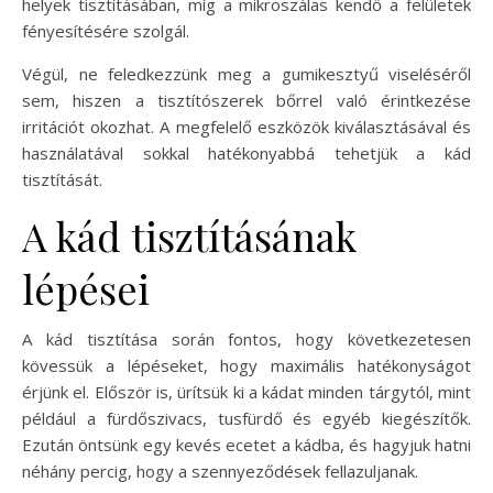
helyek tisztításában, míg a mikroszálas kendő a felületek
fényesítésére szolgál.
Végül, ne feledkezzünk meg a gumikesztyű viseléséről
sem, hiszen a tisztítószerek bőrrel való érintkezése
irritációt okozhat. A megfelelő eszközök kiválasztásával és
használatával sokkal hatékonyabbá tehetjük a kád
tisztítását.
A kád tisztításának
lépései
A kád tisztítása során fontos, hogy következetesen
kövessük a lépéseket, hogy maximális hatékonyságot
érjünk el. Először is, ürítsük ki a kádat minden tárgytól, mint
például a fürdőszivacs, tusfürdő és egyéb kiegészítők.
Ezután öntsünk egy kevés ecetet a kádba, és hagyjuk hatni
néhány percig, hogy a szennyeződések fellazuljanak.