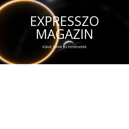
EXPRESSZO
MAGAZIN
Kávé, hírek és történetek