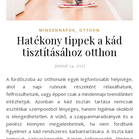
,
MINDENNAPOK
OTTHON
Hatékony tippek a kád
tisztításához otthon
január 14, 2025
A fürdőszoba az otthonunk egyik legfontosabb helyisége,
ahol a napi rutinunk részeként relaxálhatunk,
felfrissülhetünk, vagy éppen csak a mindennapi teendőinket
intézhetjük. Azonban a kád tisztán tartása nemcsak
esztétikai szempontból lényeges, hanem higiéniai okokból
is elengedhetetlen. A vízkő, a szappanmaradványok és a
penész könnyen megjelenhetnek, ha nem fordítunk
figyelmet a kád rendszeres karbantartására. A tiszta kád
nemcsak egészségesebb, hanem kellemesebb élményt