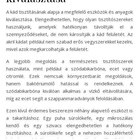
A kád tisztításának alapja a megfelelő eszközök és anyagok
kiválasztása. Elengedhetetlen, hogy olyan tisztítószereket
használjunk, amelyek hatékonyan távolítják el a
szennyeződéseket, de nem károsítják a kád felületét. Az
akril kádat például nem szabad erős vegyszerekkel kezelni,
mivel azok megkarcolhatják a felületét.
A legjobb megoldás a természetes tisztítószerek
használata, mint például a szódabikarbóna, ecet vagy
citromlé. Ezek nemcsak környezetbarát megoldások,
hanem baktériumölő hatással is rendelkeznek. A
szódabikarbóna kiválóan alkalmas a vízkő eltávolítására,
míg az ecet segít a szappanmaradványok feloldásában.
Ezen kívül érdemes beszerezni néhány alapvető eszközt is
a takarításhoz. Egy puha súrolókefe, egy mikroszálas
kendő és egy szivacs elengedhetetlen a hatékony
tisztításhoz. A súrolókefe segít a nehezen hozzáférhető