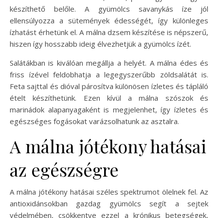
készíthető belőle. A gyümölcs savanykás íze jól
ellensúlyozza a sütemények édességét, így különleges
ízhatást érhetünk el. A málna dzsem készítése is népszerű,
hiszen így hosszabb ideig élvezhetjük a gyümölcs ízét.
Salátákban is kiválóan megállja a helyét. A málna édes és
friss ízével feldobhatja a legegyszerűbb zöldsalátát is.
Feta sajttal és dióval párosítva különösen ízletes és tápláló
ételt készíthetünk. Ezen kívül a málna szószok és
marinádok alapanyagaként is megjelenhet, így ízletes és
egészséges fogásokat varázsolhatunk az asztalra.
A málna jótékony hatásai
az egészségre
A málna jótékony hatásai széles spektrumot ölelnek fel. Az
antioxidánsokban gazdag gyümölcs segít a sejtek
védelmében, csökkentve ezzel a krónikus betegségek,