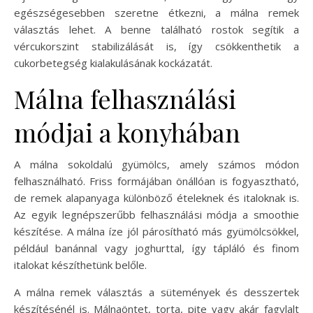
egészségesebben szeretne étkezni, a málna remek
választás lehet. A benne található rostok segítik a
vércukorszint stabilizálását is, így csökkenthetik a
cukorbetegség kialakulásának kockázatát.
Málna felhasználási
módjai a konyhában
A málna sokoldalú gyümölcs, amely számos módon
felhasználható. Friss formájában önállóan is fogyasztható,
de remek alapanyaga különböző ételeknek és italoknak is.
Az egyik legnépszerűbb felhasználási módja a smoothie
készítése. A málna íze jól párosítható más gyümölcsökkel,
például banánnal vagy joghurttal, így tápláló és finom
italokat készíthetünk belőle.
A málna remek választás a sütemények és desszertek
készítésénél is. Málnaöntet, torta, pite vagy akár fagylalt