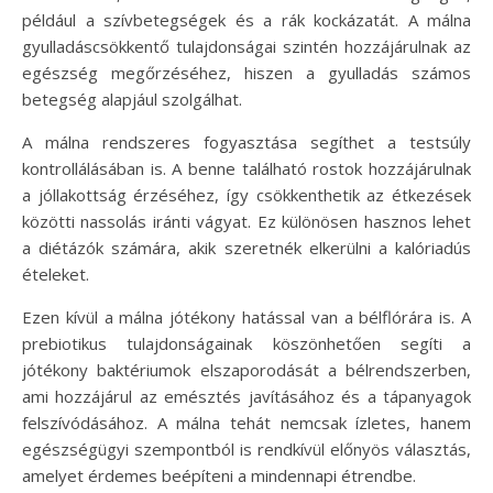
például a szívbetegségek és a rák kockázatát. A málna
gyulladáscsökkentő tulajdonságai szintén hozzájárulnak az
egészség megőrzéséhez, hiszen a gyulladás számos
betegség alapjául szolgálhat.
A málna rendszeres fogyasztása segíthet a testsúly
kontrollálásában is. A benne található rostok hozzájárulnak
a jóllakottság érzéséhez, így csökkenthetik az étkezések
közötti nassolás iránti vágyat. Ez különösen hasznos lehet
a diétázók számára, akik szeretnék elkerülni a kalóriadús
ételeket.
Ezen kívül a málna jótékony hatással van a bélflórára is. A
prebiotikus tulajdonságainak köszönhetően segíti a
jótékony baktériumok elszaporodását a bélrendszerben,
ami hozzájárul az emésztés javításához és a tápanyagok
felszívódásához. A málna tehát nemcsak ízletes, hanem
egészségügyi szempontból is rendkívül előnyös választás,
amelyet érdemes beépíteni a mindennapi étrendbe.