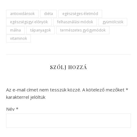
antioxidánsok
diéta
egészséges életmód
egészségügyi előnyök
felhasználási módok
gyümölcsök
málna
tápanyagok
természetes gyógymódok
vitaminok
SZÓLJ HOZZÁ
Az e-mail címet nem tesszük közzé.
A kötelező mezőket
*
karakterrel jelöltük
Név
*