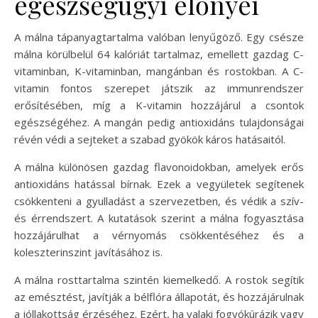
egészségügyi előnyei
A málna tápanyagtartalma valóban lenyűgöző. Egy csésze
málna körülbelül 64 kalóriát tartalmaz, emellett gazdag C-
vitaminban, K-vitaminban, mangánban és rostokban. A C-
vitamin fontos szerepet játszik az immunrendszer
erősítésében, míg a K-vitamin hozzájárul a csontok
egészségéhez. A mangán pedig antioxidáns tulajdonságai
révén védi a sejteket a szabad gyökök káros hatásaitól.
A málna különösen gazdag flavonoidokban, amelyek erős
antioxidáns hatással bírnak. Ezek a vegyületek segítenek
csökkenteni a gyulladást a szervezetben, és védik a szív-
és érrendszert. A kutatások szerint a málna fogyasztása
hozzájárulhat a vérnyomás csökkentéséhez és a
koleszterinszint javításához is.
A málna rosttartalma szintén kiemelkedő. A rostok segítik
az emésztést, javítják a bélflóra állapotát, és hozzájárulnak
a jóllakottság érzéséhez. Ezért, ha valaki fogyókúrázik vagy