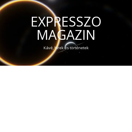
EXPRESSZO
MAGAZIN
Kávé, hírek és történetek