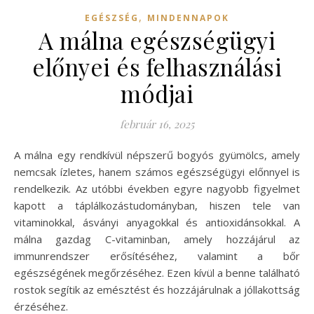
,
EGÉSZSÉG
MINDENNAPOK
A málna egészségügyi
előnyei és felhasználási
módjai
február 16, 2025
A málna egy rendkívül népszerű bogyós gyümölcs, amely
nemcsak ízletes, hanem számos egészségügyi előnnyel is
rendelkezik. Az utóbbi években egyre nagyobb figyelmet
kapott a táplálkozástudományban, hiszen tele van
vitaminokkal, ásványi anyagokkal és antioxidánsokkal. A
málna gazdag C-vitaminban, amely hozzájárul az
immunrendszer erősítéséhez, valamint a bőr
egészségének megőrzéséhez. Ezen kívül a benne található
rostok segítik az emésztést és hozzájárulnak a jóllakottság
érzéséhez.