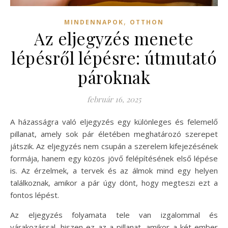
,
MINDENNAPOK
OTTHON
Az eljegyzés menete
lépésről lépésre: útmutató
pároknak
február 16, 2025
A házasságra való eljegyzés egy különleges és felemelő
pillanat, amely sok pár életében meghatározó szerepet
játszik. Az eljegyzés nem csupán a szerelem kifejezésének
formája, hanem egy közös jövő felépítésének első lépése
is. Az érzelmek, a tervek és az álmok mind egy helyen
találkoznak, amikor a pár úgy dönt, hogy megteszi ezt a
fontos lépést.
Az eljegyzés folyamata tele van izgalommal és
várakozással, hiszen ez az a pillanat, amikor a két ember