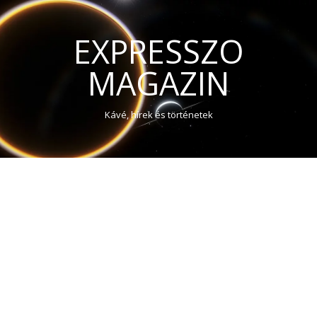
EXPRESSZO
MAGAZIN
Kávé, hírek és történetek