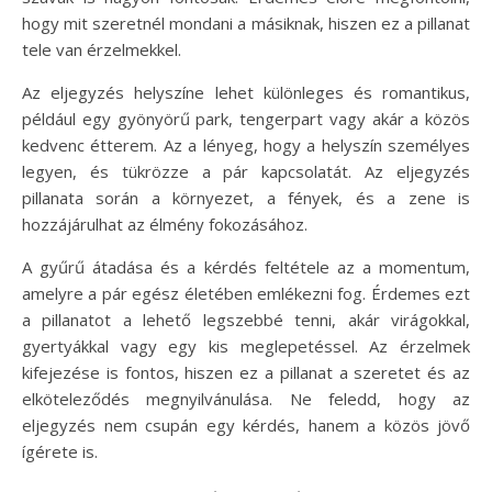
hogy mit szeretnél mondani a másiknak, hiszen ez a pillanat
tele van érzelmekkel.
Az eljegyzés helyszíne lehet különleges és romantikus,
például egy gyönyörű park, tengerpart vagy akár a közös
kedvenc étterem. Az a lényeg, hogy a helyszín személyes
legyen, és tükrözze a pár kapcsolatát. Az eljegyzés
pillanata során a környezet, a fények, és a zene is
hozzájárulhat az élmény fokozásához.
A gyűrű átadása és a kérdés feltétele az a momentum,
amelyre a pár egész életében emlékezni fog. Érdemes ezt
a pillanatot a lehető legszebbé tenni, akár virágokkal,
gyertyákkal vagy egy kis meglepetéssel. Az érzelmek
kifejezése is fontos, hiszen ez a pillanat a szeretet és az
elköteleződés megnyilvánulása. Ne feledd, hogy az
eljegyzés nem csupán egy kérdés, hanem a közös jövő
ígérete is.