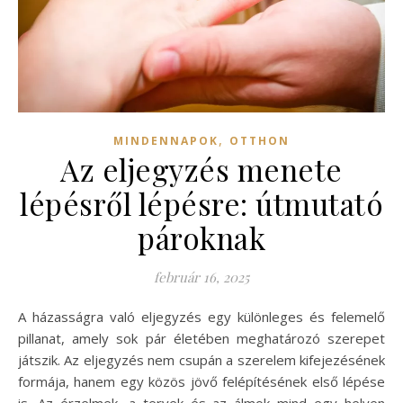
,
MINDENNAPOK
OTTHON
Az eljegyzés menete
lépésről lépésre: útmutató
pároknak
február 16, 2025
A házasságra való eljegyzés egy különleges és felemelő
pillanat, amely sok pár életében meghatározó szerepet
játszik. Az eljegyzés nem csupán a szerelem kifejezésének
formája, hanem egy közös jövő felépítésének első lépése
is. Az érzelmek, a tervek és az álmok mind egy helyen