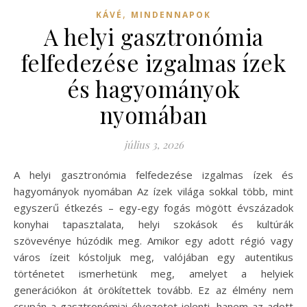
,
KÁVÉ
MINDENNAPOK
A helyi gasztronómia
felfedezése izgalmas ízek
és hagyományok
nyomában
július 3, 2026
A helyi gasztronómia felfedezése izgalmas ízek és
hagyományok nyomában Az ízek világa sokkal több, mint
egyszerű étkezés – egy-egy fogás mögött évszázadok
konyhai tapasztalata, helyi szokások és kultúrák
szövevénye húzódik meg. Amikor egy adott régió vagy
város ízeit kóstoljuk meg, valójában egy autentikus
történetet ismerhetünk meg, amelyet a helyiek
generációkon át örökítettek tovább. Ez az élmény nem
csupán a gasztronómiai élvezetet jelenti, hanem az adott