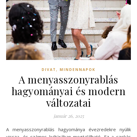
,
DIVAT
MINDENNAPOK
A menyasszonyrablás
hagyományai és modern
változatai
január 26, 2025
A menyasszonyrablás hagyománya évezredekre nyúlik
vissza, és számos kultúrában megtalálható. Ez a szokás