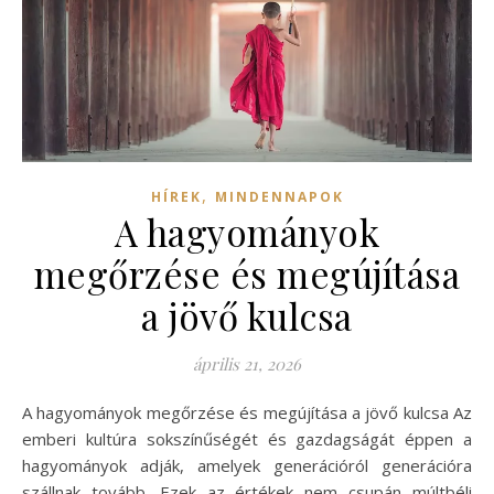
,
HÍREK
MINDENNAPOK
A hagyományok
megőrzése és megújítása
a jövő kulcsa
április 21, 2026
A hagyományok megőrzése és megújítása a jövő kulcsa Az
emberi kultúra sokszínűségét és gazdagságát éppen a
hagyományok adják, amelyek generációról generációra
szállnak tovább. Ezek az értékek nem csupán múltbéli