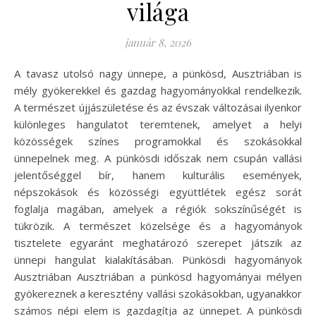
világa
január 8, 2026
A tavasz utolsó nagy ünnepe, a pünkösd, Ausztriában is
mély gyökerekkel és gazdag hagyományokkal rendelkezik.
A természet újjászületése és az évszak változásai ilyenkor
különleges hangulatot teremtenek, amelyet a helyi
közösségek színes programokkal és szokásokkal
ünnepelnek meg. A pünkösdi időszak nem csupán vallási
jelentőséggel bír, hanem kulturális események,
népszokások és közösségi együttlétek egész sorát
foglalja magában, amelyek a régiók sokszínűségét is
tükrözik. A természet közelsége és a hagyományok
tisztelete egyaránt meghatározó szerepet játszik az
ünnepi hangulat kialakításában. Pünkösdi hagyományok
Ausztriában Ausztriában a pünkösd hagyományai mélyen
gyökereznek a keresztény vallási szokásokban, ugyanakkor
számos népi elem is gazdagítja az ünnepet. A pünkösdi