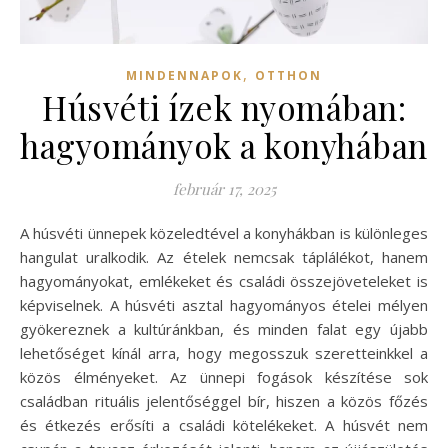
,
MINDENNAPOK
OTTHON
Húsvéti ízek nyomában:
hagyományok a konyhában
február 17, 2025
A húsvéti ünnepek közeledtével a konyhákban is különleges
hangulat uralkodik. Az ételek nemcsak táplálékot, hanem
hagyományokat, emlékeket és családi összejöveteleket is
képviselnek. A húsvéti asztal hagyományos ételei mélyen
gyökereznek a kultúránkban, és minden falat egy újabb
lehetőséget kínál arra, hogy megosszuk szeretteinkkel a
közös élményeket. Az ünnepi fogások készítése sok
családban rituális jelentőséggel bír, hiszen a közös főzés
és étkezés erősíti a családi kötelékeket. A húsvét nem