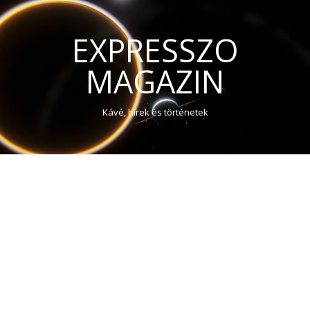
EXPRESSZO
MAGAZIN
Kávé, hírek és történetek