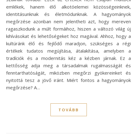
emlékek, hanem élő alkotóelemei közösségeinknek,
identitásunknak és életmódunknak. A hagyományok
megőrzése azonban nem jelentheti azt, hogy mereven
ragaszkodunk a múlt formáihoz, hiszen a változó világ új
kihívásokat és lehetőségeket hoz magával. Ahhoz, hogy a
kultúránk élő és fejlődő maradjon, szükséges a régi
értékek tudatos megújítása, átalakítása, amelyben a
tradíciók és a modernitás kéz a kézben járnak. Ez a
kettősség adja meg a társadalmak rugalmasságát és
fenntarthatóságát, miközben megőrzi gyökereinket és
nyitottá tesz a jövő iránt. Miért fontos a hagyományok
megőrzése? A…
TOVÁBB