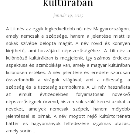
kultúrában
január 19, 2025
A Lili név az egyik legkedveltebb női név Magyarországon,
amely nemcsak a szépsége, hanem a jelentése miatt is
sokak szívébe belopta magát. A név rövid és könnyen
kiejthető, ami hozzájárul népszerűségéhez. A Lili név a
különböző kultúrákban is megjelenik, így számos érdekes
aspektusa és szimbolikája van, amely a magyar kultúrában
különösen értékes. A név jelentése és eredete szorosan
összefonódik a virágok világával, ami a nőiesség, a
szépség és a tisztaság szimbóluma. A Lili név használata
az elmúlt évtizedekben folyamatosan növekvő
népszerűségnek örvend, hiszen sok szülő keresi azokat a
neveket, amelyek nemcsak szépek, hanem mélyebb
jelentéssel is bírnak. A név mögött rejlő kultúrtörténeti
háttér és hagyományok felfedezése izgalmas utazás,
amely során…