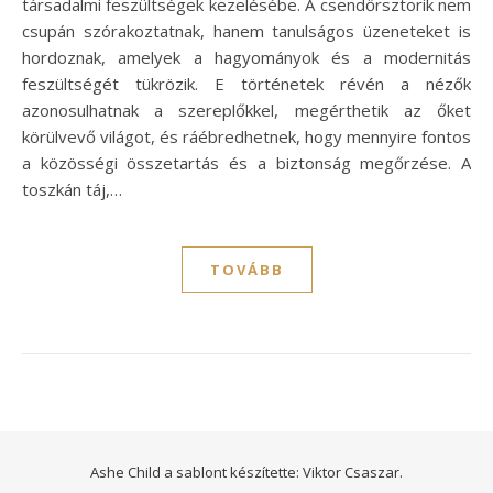
társadalmi feszültségek kezelésébe. A csendőrsztorik nem
csupán szórakoztatnak, hanem tanulságos üzeneteket is
hordoznak, amelyek a hagyományok és a modernitás
feszültségét tükrözik. E történetek révén a nézők
azonosulhatnak a szereplőkkel, megérthetik az őket
körülvevő világot, és ráébredhetnek, hogy mennyire fontos
a közösségi összetartás és a biztonság megőrzése. A
toszkán táj,…
TOVÁBB
Ashe Child a sablont készítette:
Viktor Csaszar.