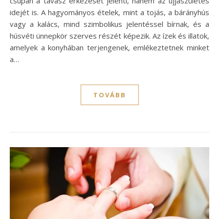
csupán a tavasz érkezését jelenti, hanem az újjászületés
idejét is. A hagyományos ételek, mint a tojás, a bárányhús
vagy a kalács, mind szimbolikus jelentéssel bírnak, és a
húsvéti ünnepkör szerves részét képezik. Az ízek és illatok,
amelyek a konyhában terjengenek, emlékeztetnek minket
a…
TOVÁBB