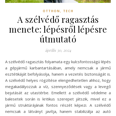
,
OTTHON
TECH
A szélvédő ragasztás
menete: lépésről lépésre
útmutató
április 30, 2024
A szélvédő ragasztás folyamata egy kulcsfontosságú lépés
a gépjármű karbantartásában, amely nemcsak a jármű
esztétikáját befolyásolja, hanem a vezetés biztonságát is.
A szélvédő helyes rögzítése elengedhetetlen ahhoz, hogy
megakadályozzuk a víz, szennyeződések vagy a levegő
bejutását az utastérbe. Emellett a szélvédő védelme a
balesetek során is kritikus szerepet játszik, mivel ez a
jármű struktúrájának fontos részét képezi. A szélvédő
nemcsak a látványt javítja, hanem stabilizálja az autó