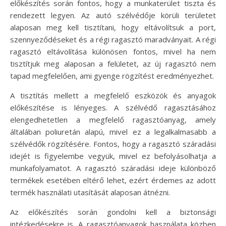
előkészítés során fontos, hogy a munkaterület tiszta és
rendezett legyen. Az autó szélvédője körüli területet
alaposan meg kell tisztítani, hogy eltávolítsuk a port,
szennyeződéseket és a régi ragasztó maradványait. A régi
ragasztó eltávolítása különösen fontos, mivel ha nem
tisztítjuk meg alaposan a felületet, az új ragasztó nem
tapad megfelelően, ami gyenge rögzítést eredményezhet.
A tisztítás mellett a megfelelő eszközök és anyagok
előkészítése is lényeges. A szélvédő ragasztásához
elengedhetetlen a megfelelő ragasztóanyag, amely
általában poliuretán alapú, mivel ez a legalkalmasabb a
szélvédők rögzítésére. Fontos, hogy a ragasztó száradási
idejét is figyelembe vegyük, mivel ez befolyásolhatja a
munkafolyamatot. A ragasztó száradási ideje különböző
termékek esetében eltérő lehet, ezért érdemes az adott
termék használati utasítását alaposan átnézni.
Az előkészítés során gondolni kell a biztonsági
intézkedésekre is. A ragasztóanyagok használata közben