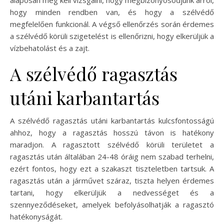
alaposan meg kell vizsgálni, hogy megbizonyosodjunk arról,
hogy minden rendben van, és hogy a szélvédő
megfelelően funkcionál. A végső ellenőrzés során érdemes
a szélvédő körüli szigetelést is ellenőrizni, hogy elkerüljük a
vízbehatolást és a zajt.
A szélvédő ragasztás
utáni karbantartás
A szélvédő ragasztás utáni karbantartás kulcsfontosságú
ahhoz, hogy a ragasztás hosszú távon is hatékony
maradjon. A ragasztott szélvédő körüli területet a
ragasztás után általában 24-48 óráig nem szabad terhelni,
ezért fontos, hogy ezt a szakaszt tiszteletben tartsuk. A
ragasztás után a járművet száraz, tiszta helyen érdemes
tartani, hogy elkerüljük a nedvességet és a
szennyeződéseket, amelyek befolyásolhatják a ragasztó
hatékonyságát.