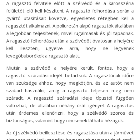
A ragasztó felvitele előtt a szélvédő és a karosszéria
felületét elő kell készíteni. A ragasztó felhordása során a
gyártó utasításait követve, egyenletes rétegben kell a
ragasztót alkalmazni. A poliuretán alapú ragasztók általában
a legjobban teljesítenek, mivel rugalmasak és jól tapadnak.
A ragasztó felhordása után a szélvédőt óvatosan a helyére
kell illeszteni, ügyelve arra, hogy ne legyenek
levegőbuborékok a ragasztó alatt.
Miután a szélvédő a helyére került, fontos, hogy a
ragasztó száradási idejét betartsuk. A ragasztónak időre
van szüksége ahhoz, hogy megkötjön, és az autót nem
szabad használni, amíg a ragasztó teljesen meg nem
száradt. A ragasztó száradási ideje típustól függően
változhat, de általában néhány órát igényel. A ragasztás
után érdemes ellenőrizni, hogy a szélvédő szoros és
biztonságos, valamint hogy nincsenek látható hézagok.
Az új szélvédő beillesztése és ragasztása után a járművet