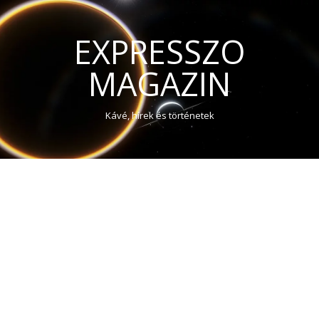
EXPRESSZO
MAGAZIN
Kávé, hírek és történetek