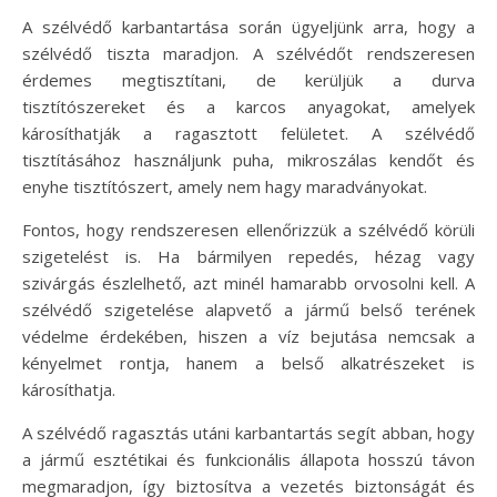
A szélvédő karbantartása során ügyeljünk arra, hogy a
szélvédő tiszta maradjon. A szélvédőt rendszeresen
érdemes megtisztítani, de kerüljük a durva
tisztítószereket és a karcos anyagokat, amelyek
károsíthatják a ragasztott felületet. A szélvédő
tisztításához használjunk puha, mikroszálas kendőt és
enyhe tisztítószert, amely nem hagy maradványokat.
Fontos, hogy rendszeresen ellenőrizzük a szélvédő körüli
szigetelést is. Ha bármilyen repedés, hézag vagy
szivárgás észlelhető, azt minél hamarabb orvosolni kell. A
szélvédő szigetelése alapvető a jármű belső terének
védelme érdekében, hiszen a víz bejutása nemcsak a
kényelmet rontja, hanem a belső alkatrészeket is
károsíthatja.
A szélvédő ragasztás utáni karbantartás segít abban, hogy
a jármű esztétikai és funkcionális állapota hosszú távon
megmaradjon, így biztosítva a vezetés biztonságát és