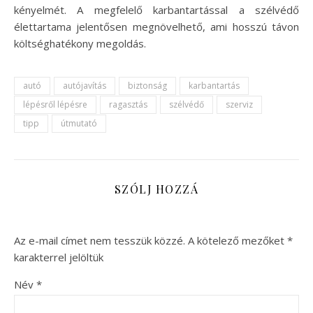
kényelmét. A megfelelő karbantartással a szélvédő
élettartama jelentősen megnövelhető, ami hosszú távon
költséghatékony megoldás.
autó
autójavítás
biztonság
karbantartás
lépésről lépésre
ragasztás
szélvédő
szerviz
tipp
útmutató
SZÓLJ HOZZÁ
Az e-mail címet nem tesszük közzé.
A kötelező mezőket
*
karakterrel jelöltük
Név
*