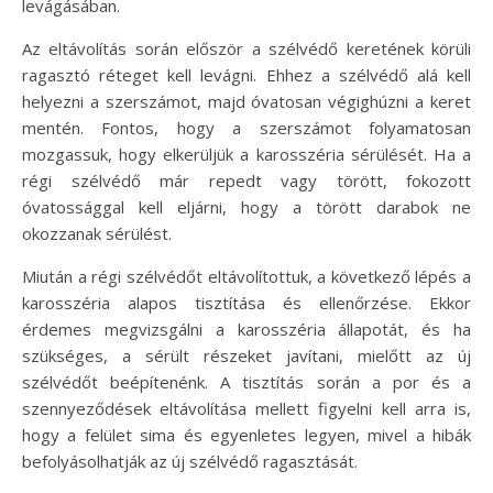
levágásában.
Az eltávolítás során először a szélvédő keretének körüli
ragasztó réteget kell levágni. Ehhez a szélvédő alá kell
helyezni a szerszámot, majd óvatosan végighúzni a keret
mentén. Fontos, hogy a szerszámot folyamatosan
mozgassuk, hogy elkerüljük a karosszéria sérülését. Ha a
régi szélvédő már repedt vagy törött, fokozott
óvatossággal kell eljárni, hogy a törött darabok ne
okozzanak sérülést.
Miután a régi szélvédőt eltávolítottuk, a következő lépés a
karosszéria alapos tisztítása és ellenőrzése. Ekkor
érdemes megvizsgálni a karosszéria állapotát, és ha
szükséges, a sérült részeket javítani, mielőtt az új
szélvédőt beépítenénk. A tisztítás során a por és a
szennyeződések eltávolítása mellett figyelni kell arra is,
hogy a felület sima és egyenletes legyen, mivel a hibák
befolyásolhatják az új szélvédő ragasztását.