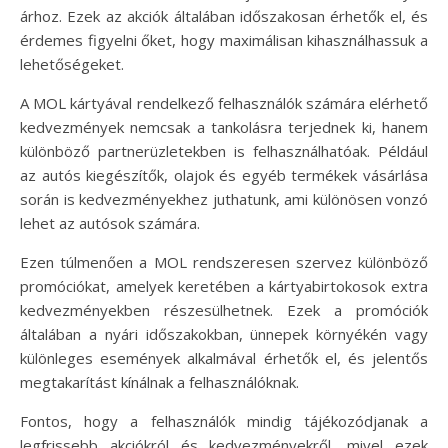
árhoz. Ezek az akciók általában időszakosan érhetők el, és
érdemes figyelni őket, hogy maximálisan kihasználhassuk a
lehetőségeket.
A MOL kártyával rendelkező felhasználók számára elérhető
kedvezmények nemcsak a tankolásra terjednek ki, hanem
különböző partnerüzletekben is felhasználhatóak. Például
az autós kiegészítők, olajok és egyéb termékek vásárlása
során is kedvezményekhez juthatunk, ami különösen vonzó
lehet az autósok számára.
Ezen túlmenően a MOL rendszeresen szervez különböző
promóciókat, amelyek keretében a kártyabirtokosok extra
kedvezményekben részesülhetnek. Ezek a promóciók
általában a nyári időszakokban, ünnepek környékén vagy
különleges események alkalmával érhetők el, és jelentős
megtakarítást kínálnak a felhasználóknak.
Fontos, hogy a felhasználók mindig tájékozódjanak a
legfrissebb akciókról és kedvezményekről, mivel ezek