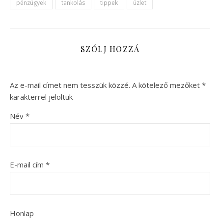
pénzügyek
tankolás
tippek
üzlet
SZÓLJ HOZZÁ
Az e-mail címet nem tesszük közzé.
A kötelező mezőket
*
karakterrel jelöltük
Név
*
E-mail cím
*
Honlap