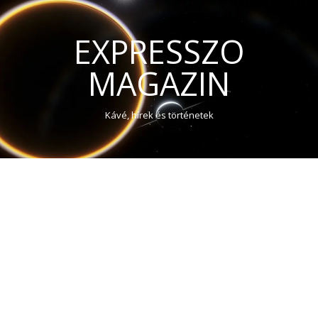
EXPRESSZO
MAGAZIN
Kávé, hírek és történetek