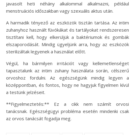
javasolt heti néhány alkalommal alkalmazni, például
menstruációs időszakban vagy szexuális aktus után.
A harmadik tényező az eszközök tisztán tartása. Az intim
zuhanyhoz használt fúvókákat és tartályokat rendszeresen
tisztítani kell, hogy elkerüljük a baktériumok és gombák
elszaporodását. Mindig ügyeljünk arra, hogy az eszközök
sterilizáltak legyenek a használat előtt.
Végül, ha bármilyen irritációt vagy kellemetlenséget
tapasztalunk az intim zuhany használata során, célszerű
orvoshoz fordulni. Az egészségünk mindig legyen a
középpontban, és fontos, hogy ne hagyjuk figyelmen kívül
a testünk jelzéseit.
**Figyelmeztetés:** Ez a cikk nem számít orvosi
tanácsnak. Egészségügyi probléma esetén mindenki csak
az orvos tanácsát fogadja meg.