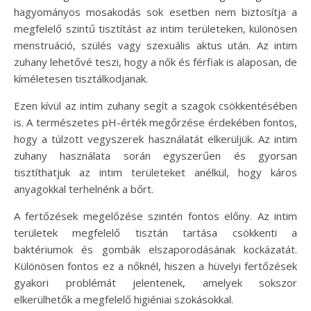
hagyományos mosakodás sok esetben nem biztosítja a
megfelelő szintű tisztítást az intim területeken, különösen
menstruáció, szülés vagy szexuális aktus után. Az intim
zuhany lehetővé teszi, hogy a nők és férfiak is alaposan, de
kíméletesen tisztálkodjanak.
Ezen kívül az intim zuhany segít a szagok csökkentésében
is. A természetes pH-érték megőrzése érdekében fontos,
hogy a túlzott vegyszerek használatát elkerüljük. Az intim
zuhany használata során egyszerűen és gyorsan
tisztíthatjuk az intim területeket anélkül, hogy káros
anyagokkal terhelnénk a bőrt.
A fertőzések megelőzése szintén fontos előny. Az intim
területek megfelelő tisztán tartása csökkenti a
baktériumok és gombák elszaporodásának kockázatát.
Különösen fontos ez a nőknél, hiszen a hüvelyi fertőzések
gyakori problémát jelentenek, amelyek sokszor
elkerülhetők a megfelelő higiéniai szokásokkal.