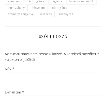
egészség
férfi higiénia
higiénia
higiéniai eszközök
intim zuhany
kényelem
női higiénia
személyes higiénia
wellness
zuhanyzás
SZÓLJ HOZZÁ
Az e-mail címet nem tesszük közzé.
A kötelező mezőket
*
karakterrel jelöltük
Név
*
E-mail cím
*