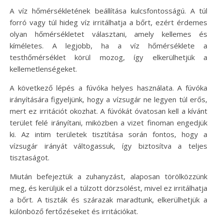
A víz hőmérsékletének beállítása kulcsfontosságú. A túl
forró vagy túl hideg víz irritálhatja a bőrt, ezért érdemes
olyan hőmérsékletet választani, amely kellemes és
kíméletes. A legjobb, ha a víz hőmérséklete a
testhőmérséklet körül mozog, így elkerülhetjük a
kellemetlenségeket.
A következő lépés a fúvóka helyes használata. A fúvóka
irányítására figyeljünk, hogy a vízsugár ne legyen túl erős,
mert ez irritációt okozhat. A fúvókát óvatosan kell a kívánt
terület felé irányítani, miközben a vizet finoman engedjük
ki. Az intim területek tisztítása során fontos, hogy a
vízsugár irányát váltogassuk, így biztosítva a teljes
tisztaságot.
Miután befejeztük a zuhanyzást, alaposan törölközzünk
meg, és kerüljük el a túlzott dörzsölést, mivel ez irritálhatja
a bőrt. A tiszták és szárazak maradtunk, elkerülhetjük a
különböző fertőzéseket és irritációkat.