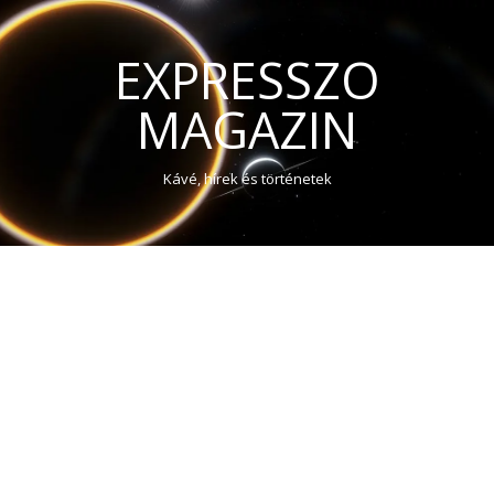
EXPRESSZO
MAGAZIN
Kávé, hírek és történetek