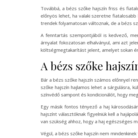
Továbbá, a bézs szőke hajszín friss és fiata
előnyös lehet, ha valaki szeretne fiatalosabb
trendek folyamatosan változnak, de a bézs sz
A fenntartás szempontjából is kedvező, mer
árnyalat fokozatosan elhalványul, ami azt jel
költségmegtakarítást jelent, amelyet sokan 
A bézs szőke hajszí
Bár a bézs szőke hajszín számos előnnyel ren
szőke hajszín hajlamos lehet a sárgulásra, k
színvédő sampont és kondicionálót, hogy meg
Egy másik fontos tényező a haj károsodásána
hajszínt választóknak figyelniük kell a hajáp
van szükség ahhoz, hogy a haj egészséges m
Végül, a bézs szőke hajszín nem mindenkinek v