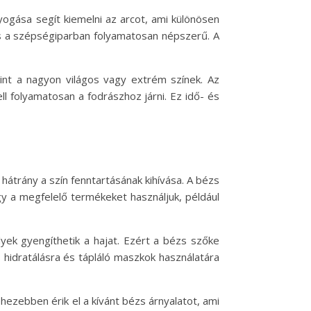
yogása segít kiemelni az arcot, ami különösen
, és a szépségiparban folyamatosan népszerű. A
int a nagyon világos vagy extrém színek. Az
ll folyamatosan a fodrászhoz járni. Ez idő- és
átrány a szín fenntartásának kihívása. A bézs
gy a megfelelő termékeket használjuk, például
yek gyengíthetik a hajat. Ezért a bézs szőke
s hidratálásra és tápláló maszkok használatára
hezebben érik el a kívánt bézs árnyalatot, ami