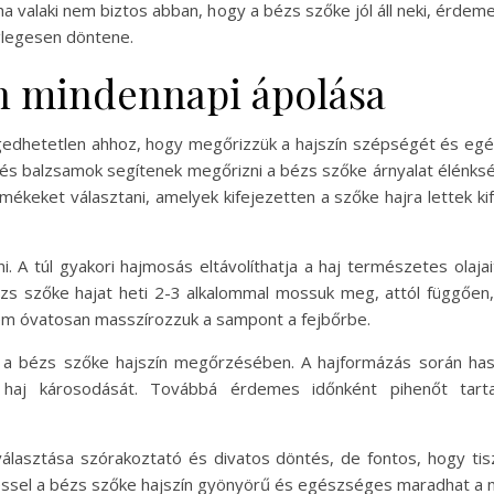
, ha valaki nem biztos abban, hogy a bézs szőke jól áll neki, érde
églegesen döntene.
ín mindennapi ápolása
gedhetetlen ahhoz, hogy megőrizzük a hajszín szépségét és egés
és balzsamok segítenek megőrizni a bézs szőke árnyalat élénks
mékeket választani, amelyek kifejezetten a szőke hajra lettek k
. A túl gyakori hajmosás eltávolíthatja a haj természetes olaj
bézs szőke hajat heti 2-3 alkalommal mossuk meg, attól függően
nem óvatosan masszírozzuk a sampont a fejbőrbe.
ú a bézs szőke hajszín megőrzésében. A hajformázás során ha
 haj károsodását. Továbbá érdemes időnként pihenőt tart
asztása szórakoztató és divatos döntés, de fontos, hogy tisz
léssel a bézs szőke hajszín gyönyörű és egészséges maradhat a