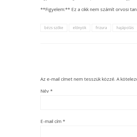
**Figyelem:** Ez a cikk nem számít orvosi t
bézs szőke
előnyök
frizura
hajápolás
Az e-mail címet nem tesszük közzé.
A kötele
Név
*
E-mail cím
*