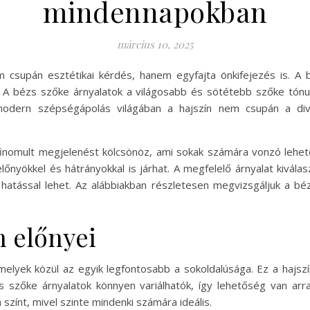
mindennapokban
március 10, 2025
csupán esztétikai kérdés, hanem egyfajta önkifejezés is. A bé
l. A bézs szőke árnyalatok a világosabb és sötétebb szőke tónus
modern szépségápolás világában a hajszín nem csupán a diva
finomult megjelenést kölcsönöz, ami sokak számára vonzó lehet
előnyökkel és hátrányokkal is járhat. A megfelelő árnyalat kiv
 hatással lehet. Az alábbiakban részletesen megvizsgáljuk a béz
n előnyei
melyek közül az egyik legfontosabb a sokoldalúsága. Ez a hajszí
 szőke árnyalatok könnyen variálhatók, így lehetőség van arr
 színt, mivel szinte mindenki számára ideális.