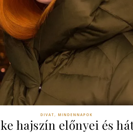
,
DIVAT
MINDENNAPOK
ke hajszín előnyei és há