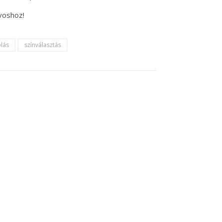
voshoz!
lás
színválasztás