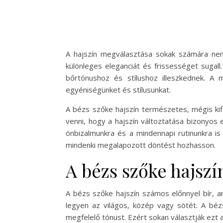
A hajszín megválasztása sokak számára nem 
különleges eleganciát és frissességet sugal
bőrtónushoz és stílushoz illeszkednek. A 
egyéniségünket és stílusunkat.
A bézs szőke hajszín természetes, mégis ki
venni, hogy a hajszín változtatása bizonyos 
önbizalmunkra és a mindennapi rutinunkra is
mindenki megalapozott döntést hozhasson.
A bézs szőke hajszí
A bézs szőke hajszín számos előnnyel bír, a
legyen az világos, közép vagy sötét. A bézs
megfelelő tónust. Ezért sokan választják ezt a