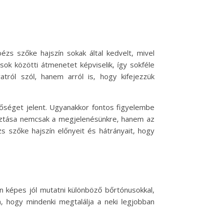
zs szőke hajszín sokak által kedvelt, mivel
ok közötti átmenetet képviselik, így sokféle
tról szól, hanem arról is, hogy kifejezzük
őséget jelent. Ugyanakkor fontos figyelembe
álasztása nemcsak a megjelenésünkre, hanem az
s szőke hajszín előnyeit és hátrányait, hogy
n képes jól mutatni különböző bőrtónusokkal,
a, hogy mindenki megtalálja a neki legjobban