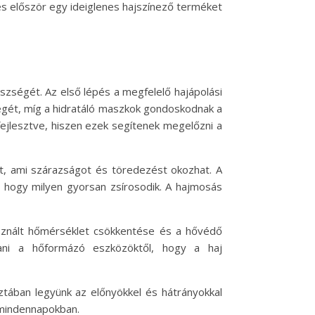
mes először egy ideiglenes hajszínező terméket
zségét. Az első lépés a megfelelő hajápolási
égét, míg a hidratáló maszkok gondoskodnak a
ifejlesztve, hiszen ezek segítenek megelőzni a
ait, ami szárazságot és töredezést okozhat. A
, hogy milyen gyorsan zsírosodik. A hajmosás
sznált hőmérséklet csökkentése és a hővédő
ani a hőformázó eszközöktől, hogy a haj
tában legyünk az előnyökkel és hátrányokkal
 mindennapokban.