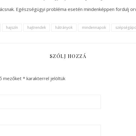
anácsnak. Egészségügyi probléma esetén mindenképpen fordulj or
hajszín
hajtrendek
hátrányok
mindennapok
szépségápo
SZÓLJ HOZZÁ
ző mezőket
*
karakterrel jelöltük