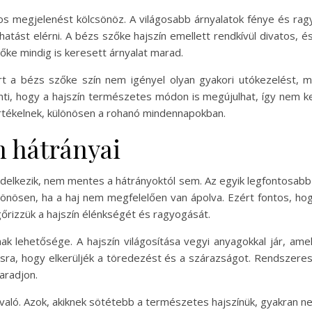
los megjelenést kölcsönöz. A világosabb árnyalatok fénye és rag
 hatást elérni. A bézs szőke hajszín emellett rendkívül divatos
őke mindig is keresett árnyalat marad.
t a bézs szőke szín nem igényel olyan gyakori utókezelést, m
enti, hogy a hajszín természetes módon is megújulhat, így nem ke
értékelnek, különösen a rohanó mindennapokban.
n hátrányai
delkezik, nem mentes a hátrányoktól sem. Az egyik legfontosabb h
ülönösen, ha a haj nem megfelelően van ápolva. Ezért fontos, ho
őrizzük a hajszín élénkségét és ragyogását.
k lehetősége. A hajszín világosítása vegyi anyagokkal jár, amel
olásra, hogy elkerüljék a töredezést és a szárazságot. Rendszere
aradjon.
aló. Azok, akiknek sötétebb a természetes hajszínük, gyakran ne