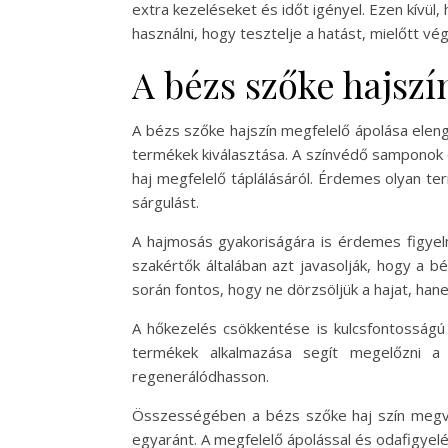
extra kezeléseket és időt igényel. Ezen kívül
használni, hogy tesztelje a hatást, mielőtt v
A bézs szőke hajsz
A bézs szőke hajszín megfelelő ápolása elen
termékek kiválasztása. A színvédő samponok 
haj megfelelő táplálásáról. Érdemes olyan ter
sárgulást.
A hajmosás gyakoriságára is érdemes figyelni
szakértők általában azt javasolják, hogy a 
során fontos, hogy ne dörzsöljük a hajat, ha
A hőkezelés csökkentése is kulcsfontosság
termékek alkalmazása segít megelőzni a
regenerálódhasson.
Összességében a bézs szőke haj szín megvál
egyaránt. A megfelelő ápolással és odafigye