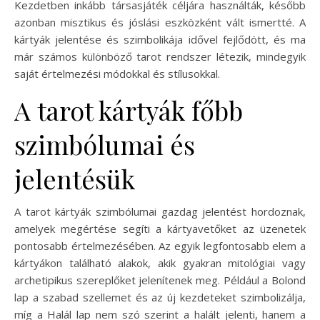
Kezdetben inkább társasjáték céljára használták, később
azonban misztikus és jóslási eszközként vált ismertté. A
kártyák jelentése és szimbolikája idővel fejlődött, és ma
már számos különböző tarot rendszer létezik, mindegyik
saját értelmezési módokkal és stílusokkal.
A tarot kártyák főbb
szimbólumai és
jelentésük
A tarot kártyák szimbólumai gazdag jelentést hordoznak,
amelyek megértése segíti a kártyavetőket az üzenetek
pontosabb értelmezésében. Az egyik legfontosabb elem a
kártyákon található alakok, akik gyakran mitológiai vagy
archetipikus szereplőket jelenítenek meg. Például a Bolond
lap a szabad szellemet és az új kezdeteket szimbolizálja,
míg a Halál lap nem szó szerint a halált jelenti, hanem a