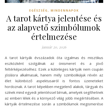
,
EGÉSZSÉG
MINDENNAPOK
A tarot kártya jelentése és
az alapvető szimbólumok
értelmezése
január 20, 2026
A tarot kártyák évszázadok óta izgalmas és misztikus
eszközként szolgálnak az önismeret és a jövő
feltérképezéséhez. Ezek a különleges kártyák nem csupán
jóslásra alkalmasak, hanem mély szimbolikájuk révén az
élet különböző aspektusairól is fontos üzeneteket
hordoznak. A tarot képekben megjelenő alakok, tárgyak és
színek mind egyedi jelentéssel bírnak, amelyek segíthetnek
az emberi lélek és a környező világ jobb megértésében. A
kártyák értelmezése során a szimbólumok megismerése