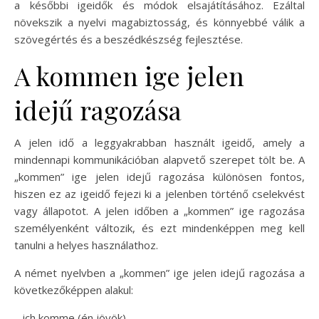
a későbbi igeidők és módok elsajátításához. Ezáltal
növekszik a nyelvi magabiztosság, és könnyebbé válik a
szövegértés és a beszédkészség fejlesztése.
A kommen ige jelen
idejű ragozása
A jelen idő a leggyakrabban használt igeidő, amely a
mindennapi kommunikációban alapvető szerepet tölt be. A
„kommen” ige jelen idejű ragozása különösen fontos,
hiszen ez az igeidő fejezi ki a jelenben történő cselekvést
vagy állapotot. A jelen időben a „kommen” ige ragozása
személyenként változik, és ezt mindenképpen meg kell
tanulni a helyes használathoz.
A német nyelvben a „kommen” ige jelen idejű ragozása a
következőképpen alakul:
– ich komme (én jövök)