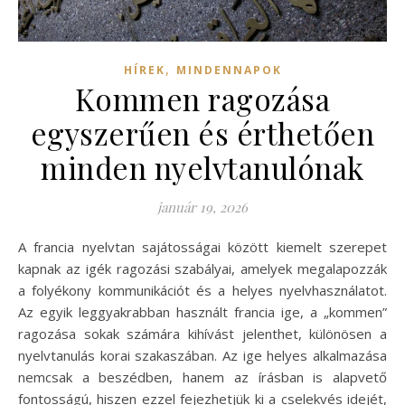
,
HÍREK
MINDENNAPOK
Kommen ragozása
egyszerűen és érthetően
minden nyelvtanulónak
január 19, 2026
A francia nyelvtan sajátosságai között kiemelt szerepet
kapnak az igék ragozási szabályai, amelyek megalapozzák
a folyékony kommunikációt és a helyes nyelvhasználatot.
Az egyik leggyakrabban használt francia ige, a „kommen”
ragozása sokak számára kihívást jelenthet, különösen a
nyelvtanulás korai szakaszában. Az ige helyes alkalmazása
nemcsak a beszédben, hanem az írásban is alapvető
fontosságú, hiszen ezzel fejezhetjük ki a cselekvés idejét,