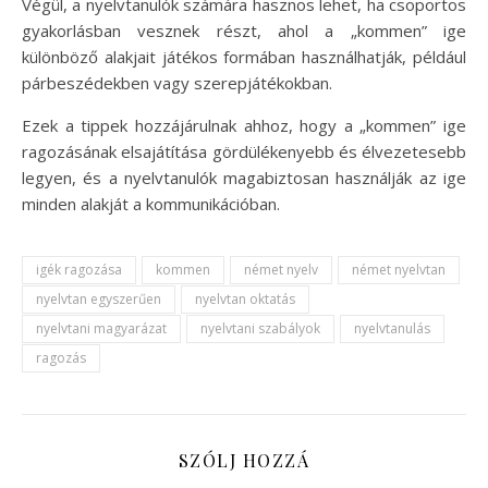
Végül, a nyelvtanulók számára hasznos lehet, ha csoportos
gyakorlásban vesznek részt, ahol a „kommen” ige
különböző alakjait játékos formában használhatják, például
párbeszédekben vagy szerepjátékokban.
Ezek a tippek hozzájárulnak ahhoz, hogy a „kommen” ige
ragozásának elsajátítása gördülékenyebb és élvezetesebb
legyen, és a nyelvtanulók magabiztosan használják az ige
minden alakját a kommunikációban.
igék ragozása
kommen
német nyelv
német nyelvtan
nyelvtan egyszerűen
nyelvtan oktatás
nyelvtani magyarázat
nyelvtani szabályok
nyelvtanulás
ragozás
SZÓLJ HOZZÁ