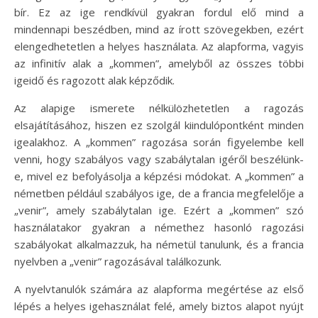
bír. Ez az ige rendkívül gyakran fordul elő mind a
mindennapi beszédben, mind az írott szövegekben, ezért
elengedhetetlen a helyes használata. Az alapforma, vagyis
az infinitív alak a „kommen”, amelyből az összes többi
igeidő és ragozott alak képződik.
Az alapige ismerete nélkülözhetetlen a ragozás
elsajátításához, hiszen ez szolgál kiindulópontként minden
igealakhoz. A „kommen” ragozása során figyelembe kell
venni, hogy szabályos vagy szabálytalan igéről beszélünk-
e, mivel ez befolyásolja a képzési módokat. A „kommen” a
németben például szabályos ige, de a francia megfelelője a
„venir”, amely szabálytalan ige. Ezért a „kommen” szó
használatakor gyakran a némethez hasonló ragozási
szabályokat alkalmazzuk, ha németül tanulunk, és a francia
nyelvben a „venir” ragozásával találkozunk.
A nyelvtanulók számára az alapforma megértése az első
lépés a helyes igehasználat felé, amely biztos alapot nyújt