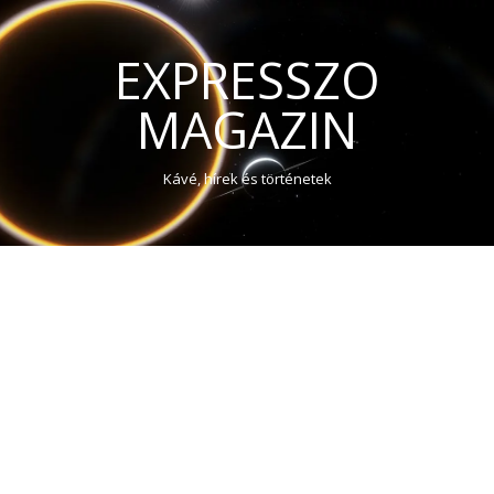
EXPRESSZO
MAGAZIN
Kávé, hírek és történetek