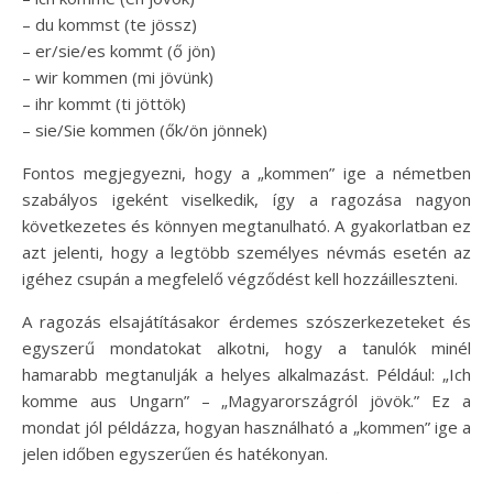
– du kommst (te jössz)
– er/sie/es kommt (ő jön)
– wir kommen (mi jövünk)
– ihr kommt (ti jöttök)
– sie/Sie kommen (ők/ön jönnek)
Fontos megjegyezni, hogy a „kommen” ige a németben
szabályos igeként viselkedik, így a ragozása nagyon
következetes és könnyen megtanulható. A gyakorlatban ez
azt jelenti, hogy a legtöbb személyes névmás esetén az
igéhez csupán a megfelelő végződést kell hozzáilleszteni.
A ragozás elsajátításakor érdemes szószerkezeteket és
egyszerű mondatokat alkotni, hogy a tanulók minél
hamarabb megtanulják a helyes alkalmazást. Például: „Ich
komme aus Ungarn” – „Magyarországról jövök.” Ez a
mondat jól példázza, hogyan használható a „kommen” ige a
jelen időben egyszerűen és hatékonyan.