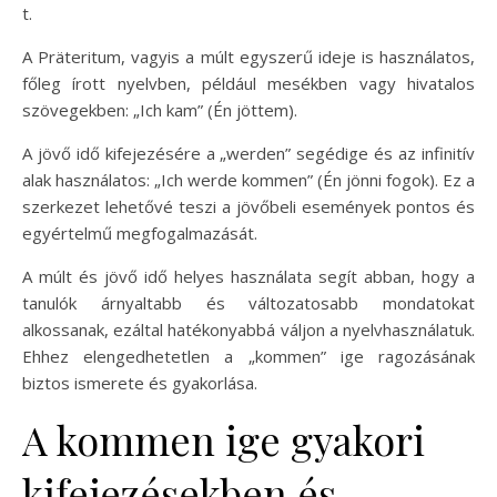
t.
A Präteritum, vagyis a múlt egyszerű ideje is használatos,
főleg írott nyelvben, például mesékben vagy hivatalos
szövegekben: „Ich kam” (Én jöttem).
A jövő idő kifejezésére a „werden” segédige és az infinitív
alak használatos: „Ich werde kommen” (Én jönni fogok). Ez a
szerkezet lehetővé teszi a jövőbeli események pontos és
egyértelmű megfogalmazását.
A múlt és jövő idő helyes használata segít abban, hogy a
tanulók árnyaltabb és változatosabb mondatokat
alkossanak, ezáltal hatékonyabbá váljon a nyelvhasználatuk.
Ehhez elengedhetetlen a „kommen” ige ragozásának
biztos ismerete és gyakorlása.
A kommen ige gyakori
kifejezésekben és