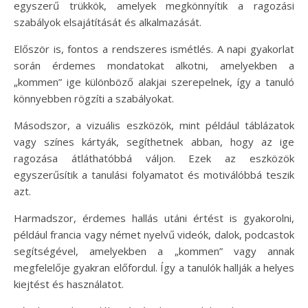
egyszerű trükkök, amelyek megkönnyítik a ragozási
szabályok elsajátítását és alkalmazását.
Először is, fontos a rendszeres ismétlés. A napi gyakorlat
során érdemes mondatokat alkotni, amelyekben a
„kommen” ige különböző alakjai szerepelnek, így a tanuló
könnyebben rögzíti a szabályokat.
Másodszor, a vizuális eszközök, mint például táblázatok
vagy színes kártyák, segíthetnek abban, hogy az ige
ragozása átláthatóbbá váljon. Ezek az eszközök
egyszerűsítik a tanulási folyamatot és motiválóbbá teszik
azt.
Harmadszor, érdemes hallás utáni értést is gyakorolni,
például francia vagy német nyelvű videók, dalok, podcastok
segítségével, amelyekben a „kommen” vagy annak
megfelelője gyakran előfordul. Így a tanulók hallják a helyes
kiejtést és használatot.