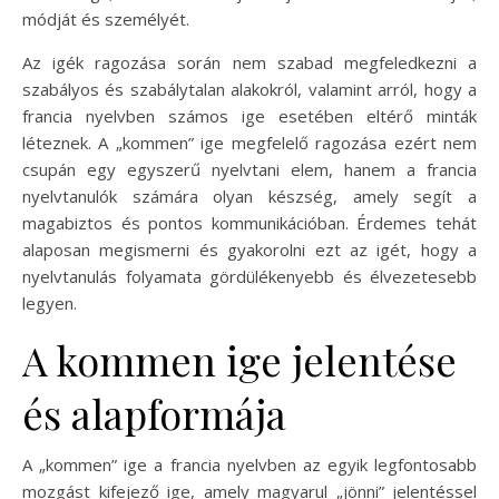
módját és személyét.
Az igék ragozása során nem szabad megfeledkezni a
szabályos és szabálytalan alakokról, valamint arról, hogy a
francia nyelvben számos ige esetében eltérő minták
léteznek. A „kommen” ige megfelelő ragozása ezért nem
csupán egy egyszerű nyelvtani elem, hanem a francia
nyelvtanulók számára olyan készség, amely segít a
magabiztos és pontos kommunikációban. Érdemes tehát
alaposan megismerni és gyakorolni ezt az igét, hogy a
nyelvtanulás folyamata gördülékenyebb és élvezetesebb
legyen.
A kommen ige jelentése
és alapformája
A „kommen” ige a francia nyelvben az egyik legfontosabb
mozgást kifejező ige, amely magyarul „jönni” jelentéssel