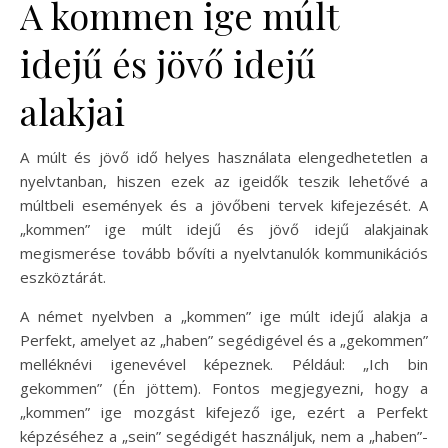
A kommen ige múlt
idejű és jövő idejű
alakjai
A múlt és jövő idő helyes használata elengedhetetlen a
nyelvtanban, hiszen ezek az igeidők teszik lehetővé a
múltbeli események és a jövőbeni tervek kifejezését. A
„kommen” ige múlt idejű és jövő idejű alakjainak
megismerése tovább bővíti a nyelvtanulók kommunikációs
eszköztárát.
A német nyelvben a „kommen” ige múlt idejű alakja a
Perfekt, amelyet az „haben” segédigével és a „gekommen”
melléknévi igenevével képeznek. Például: „Ich bin
gekommen” (Én jöttem). Fontos megjegyezni, hogy a
„kommen” ige mozgást kifejező ige, ezért a Perfekt
képzéséhez a „sein” segédigét használjuk, nem a „haben”-