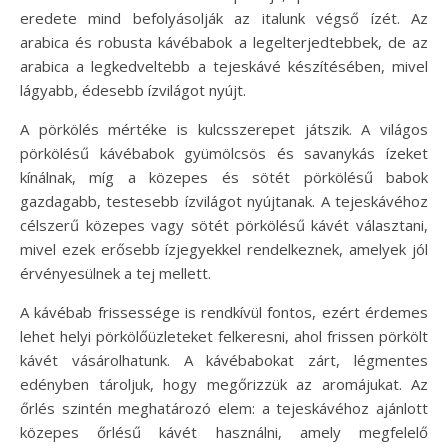
eredete mind befolyásolják az italunk végső ízét. Az
arabica és robusta kávébabok a legelterjedtebbek, de az
arabica a legkedveltebb a tejeskávé készítésében, mivel
lágyabb, édesebb ízvilágot nyújt.
A pörkölés mértéke is kulcsszerepet játszik. A világos
pörkölésű kávébabok gyümölcsös és savanykás ízeket
kínálnak, míg a közepes és sötét pörkölésű babok
gazdagabb, testesebb ízvilágot nyújtanak. A tejeskávéhoz
célszerű közepes vagy sötét pörkölésű kávét választani,
mivel ezek erősebb ízjegyekkel rendelkeznek, amelyek jól
érvényesülnek a tej mellett.
A kávébab frissessége is rendkívül fontos, ezért érdemes
lehet helyi pörkölőüzleteket felkeresni, ahol frissen pörkölt
kávét vásárolhatunk. A kávébabokat zárt, légmentes
edényben tároljuk, hogy megőrizzük az aromájukat. Az
őrlés szintén meghatározó elem: a tejeskávéhoz ajánlott
közepes őrlésű kávét használni, amely megfelelő