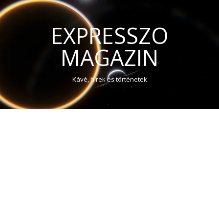
EXPRESSZO
MAGAZIN
Kávé, hírek és történetek