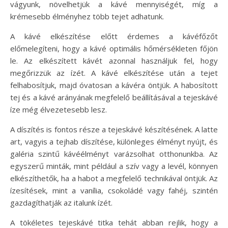
vágyunk, növelhetjük a kávé mennyiségét, míg a
krémesebb élményhez több tejet adhatunk.
A kávé elkészítése előtt érdemes a kávéfőzőt
előmelegíteni, hogy a kávé optimális hőmérsékleten főjön
le. Az elkészített kávét azonnal használjuk fel, hogy
megőrizzük az ízét. A kávé elkészítése után a tejet
felhabosítjuk, majd óvatosan a kávéra öntjük. A habosított
tej és a kávé arányának megfelelő beállításával a tejeskávé
íze még élvezetesebb lesz.
A díszítés is fontos része a tejeskávé készítésének. A latte
art, vagyis a tejhab díszítése, különleges élményt nyújt, és
galéria szintű kávéélményt varázsolhat otthonunkba. Az
egyszerű minták, mint például a szív vagy a levél, könnyen
elkészíthetők, ha a habot a megfelelő technikával öntjük. Az
ízesítések, mint a vanília, csokoládé vagy fahéj, szintén
gazdagíthatják az italunk ízét.
A tökéletes tejeskávé titka tehát abban rejlik, hogy a