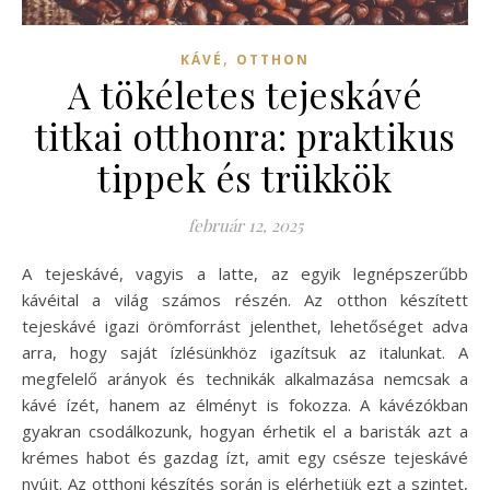
,
KÁVÉ
OTTHON
A tökéletes tejeskávé
titkai otthonra: praktikus
tippek és trükkök
február 12, 2025
A tejeskávé, vagyis a latte, az egyik legnépszerűbb
kávéital a világ számos részén. Az otthon készített
tejeskávé igazi örömforrást jelenthet, lehetőséget adva
arra, hogy saját ízlésünkhöz igazítsuk az italunkat. A
megfelelő arányok és technikák alkalmazása nemcsak a
kávé ízét, hanem az élményt is fokozza. A kávézókban
gyakran csodálkozunk, hogyan érhetik el a baristák azt a
krémes habot és gazdag ízt, amit egy csésze tejeskávé
nyújt. Az otthoni készítés során is elérhetjük ezt a szintet,