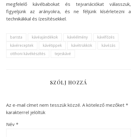
megfelelő kávébabokat és tejvariációkat válasszuk,
figyeljünk az arányokra, és ne féljünk kísérletezni a
technikákkal és ízesítésekkel.
barista
kávéajándékok
kávéélmény
kávéfőzés
kávéreceptek
kávétippek
kávétrükkök
kávézás
otthoni kávékészítés
tejeskávé
SZÓLJ HOZZÁ
Az e-mail címet nem tesszük közzé.
A kötelező mezőket
*
karakterrel jelöltük
Név
*