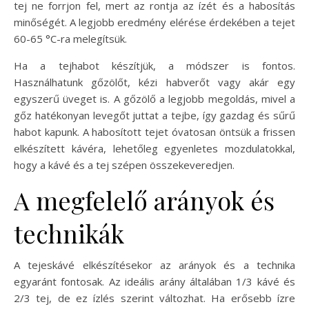
tej ne forrjon fel, mert az rontja az ízét és a habosítás
minőségét. A legjobb eredmény elérése érdekében a tejet
60-65 °C-ra melegítsük.
Ha a tejhabot készítjük, a módszer is fontos.
Használhatunk gőzölőt, kézi habverőt vagy akár egy
egyszerű üveget is. A gőzölő a legjobb megoldás, mivel a
gőz hatékonyan levegőt juttat a tejbe, így gazdag és sűrű
habot kapunk. A habosított tejet óvatosan öntsük a frissen
elkészített kávéra, lehetőleg egyenletes mozdulatokkal,
hogy a kávé és a tej szépen összekeveredjen.
A megfelelő arányok és
technikák
A tejeskávé elkészítésekor az arányok és a technika
egyaránt fontosak. Az ideális arány általában 1/3 kávé és
2/3 tej, de ez ízlés szerint változhat. Ha erősebb ízre