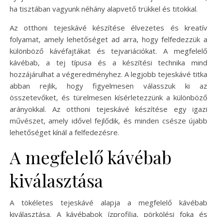
ha tisztában vagyunk néhány alapvető trükkel és titokkal.
Az otthoni tejeskávé készítése élvezetes és kreatív
folyamat, amely lehetőséget ad arra, hogy felfedezzük a
különböző kávéfajtákat és tejvariációkat. A megfelelő
kávébab, a tej típusa és a készítési technika mind
hozzájárulhat a végeredményhez. A legjobb tejeskávé titka
abban rejlik, hogy figyelmesen válasszuk ki az
összetevőket, és türelmesen kísérletezzünk a különböző
arányokkal. Az otthoni tejeskávé készítése egy igazi
művészet, amely idővel fejlődik, és minden csésze újabb
lehetőséget kínál a felfedezésre.
A megfelelő kávébab
kiválasztása
A tökéletes tejeskávé alapja a megfelelő kávébab
kiválasztása. A kávébabok ízprofilja, pörkölési foka és