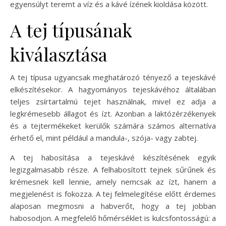
egyensúlyt teremt a víz és a kávé ízének kioldása között.
A tej típusának
kiválasztása
A tej típusa ugyancsak meghatározó tényező a tejeskávé
elkészítésekor. A hagyományos tejeskávéhoz általában
teljes zsírtartalmú tejet használnak, mivel ez adja a
legkrémesebb állagot és ízt. Azonban a laktózérzékenyek
és a tejtermékeket kerülők számára számos alternatíva
érhető el, mint például a mandula-, szója- vagy zabtej.
A tej habosítása a tejeskávé készítésének egyik
legizgalmasabb része. A felhabosított tejnek sűrűnek és
krémesnek kell lennie, amely nemcsak az ízt, hanem a
megjelenést is fokozza. A tej felmelegítése előtt érdemes
alaposan megmosni a habverőt, hogy a tej jobban
habosodjon. A megfelelő hőmérséklet is kulcsfontosságú: a