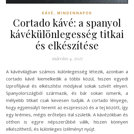
,
KÁVÉ
MINDENNAPOK
Cortado kávé: a spanyol
kávékülönlegesség titkai
és elkészítése
március 4, 2025
A kávévilágban számos különlegesség létezik, azonban a
cortado kávé kiemelkedik a többi közül, hiszen egyedi
ízprofiljával és elkészítési módjával sokak szívét elnyeri.
Spanyolországból származik, és bár sokan ismerik, a
mélyebb titkait csak kevesen tudják. A cortado lényege,
hogy egyensúlyt teremt az eszpresszó és a tej között, így
egy krémes, mégis erőteljes ital születik. A kávézókban és
otthon is egyre népszerűbbé válik, hiszen könnyen
elkészíthető, és különleges ízélményt nyújt.