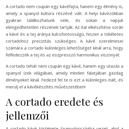
A cortado nem csupán egy kávéfajta, hanem egy élmény is,
amely a spanyol kultúra részévé vált. A helyi kávézókban
gyakran találkozhatunk vele, és sokan a napjuk
elengedhetetlen részének tartják. Az ital elkészítése során
a kávé és a tej aránya kulcsfontosságú, hiszen a tökéletes
cortadohoz precizitás szükséges. A kávé szerelmesei
számára a cortado különleges lehetőséget kínál arra, hogy
felfedezzék a tej és az eszpresszó harmonikus viszonyát.
A cortado tehát nem csupán egy kávé, hanem egy utazás a
spanyol ízek világában, amely minden falatjában gazdag
élményeket kínál. Fedezd fel te is ezt a különleges italt, és
merülj el a kávékészítés művészetében!
A cortado eredete és
jellemzői
A cortado kávé története Spanyolországba vezet, ahol a