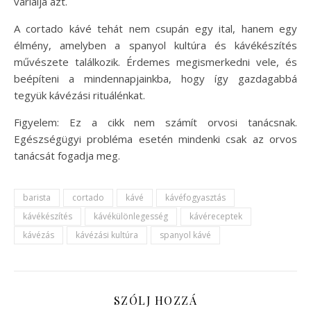
variálja azt.
A cortado kávé tehát nem csupán egy ital, hanem egy
élmény, amelyben a spanyol kultúra és kávékészítés
művészete találkozik. Érdemes megismerkedni vele, és
beépíteni a mindennapjainkba, hogy így gazdagabbá
tegyük kávézási rituálénkat.
Figyelem: Ez a cikk nem számít orvosi tanácsnak.
Egészségügyi probléma esetén mindenki csak az orvos
tanácsát fogadja meg.
barista
cortado
kávé
kávéfogyasztás
kávékészítés
kávékülönlegesség
kávéreceptek
kávézás
kávézási kultúra
spanyol kávé
SZÓLJ HOZZÁ