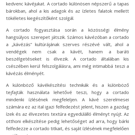
kedvenc kávéjukat. A cortado különösen népszerű a tapas
bárokban, ahol a kis adagok és az ízletes falatok mellett
tökéletes kiegészítőként szolgál.
A cortado fogyasztása során a közösségi élmény
hangsúlyos szerepet játszik. Számos kávézóban a cortado
a „kávézás” kultúrájának szerves részévé vált, ahol a
vendégek nem csak a kávét, hanem a baráti
beszélgetéseket is élvezik. A cortado általában kis
csészében kerül felszolgálásra, ami még intimabbá teszi a
kávézás élményét.
A különböző kávékészítési technikák és a különböző
tejfajták használata lehetővé teszi, hogy a cortado
mindenki ízlésének megfeleljen. A kávé szerelmesei
számára ez az ital igazi felfedezést jelent, hiszen a gazdag
ízek és az élvezetes textúra egyedülálló élményt nyújt. Az
otthoni elkészítése pedig lehetőséget ad arra, hogy bárki
felfedezze a cortado titkait, és saját ízlésének megfelelően