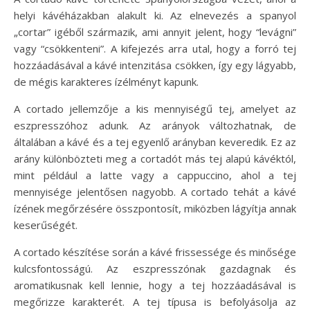
helyi kávéházakban alakult ki. Az elnevezés a spanyol
„cortar” igéből származik, ami annyit jelent, hogy “levágni”
vagy “csökkenteni”. A kifejezés arra utal, hogy a forró tej
hozzáadásával a kávé intenzitása csökken, így egy lágyabb,
de mégis karakteres ízélményt kapunk.
A cortado jellemzője a kis mennyiségű tej, amelyet az
eszpresszóhoz adunk. Az arányok változhatnak, de
általában a kávé és a tej egyenlő arányban keveredik. Ez az
arány különbözteti meg a cortadót más tej alapú kávéktól,
mint például a latte vagy a cappuccino, ahol a tej
mennyisége jelentősen nagyobb. A cortado tehát a kávé
ízének megőrzésére összpontosít, miközben lágyítja annak
keserűségét.
A cortado készítése során a kávé frissessége és minősége
kulcsfontosságú. Az eszpresszónak gazdagnak és
aromatikusnak kell lennie, hogy a tej hozzáadásával is
megőrizze karakterét. A tej típusa is befolyásolja az