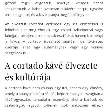
gőzölő fejjel végezzük, amellyel krémes habot
készíthetünk. A habot óvatosan a kávéra öntjük, ügyelve
arra, hogy a tej és a kávé aránya megfelelő legyen.
Az elkészült cortadót érdemes egy kis díszítéssel is
feldobni. Ezt megtehetjük egy csipet kakaóporral vagy
fahéjjal a tetején, ami nemcsak esztétikai, hanem ízélményt
is fokoz. A cortado élvezhető önállóan, de tökéletes
kísérője lehet egy süteménynek vagy egy könnyű
reggelinek is.
A cortado kávé élvezete
és kultúrája
A cortado kávé nem csupán egy ital, hanem egy élmény,
amely a spanyol kultúra részét képezi. Spanyolországban a
kávéfogyasztás társadalmi esemény, ahol a barátok és
családtagok együtt töltenek időt, miközben élvezik