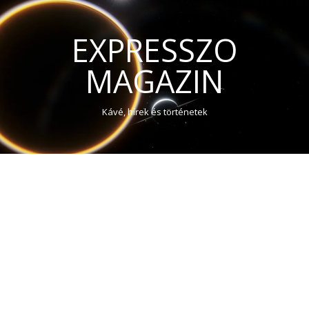
EXPRESSZO
MAGAZIN
Kávé, hírek és történetek