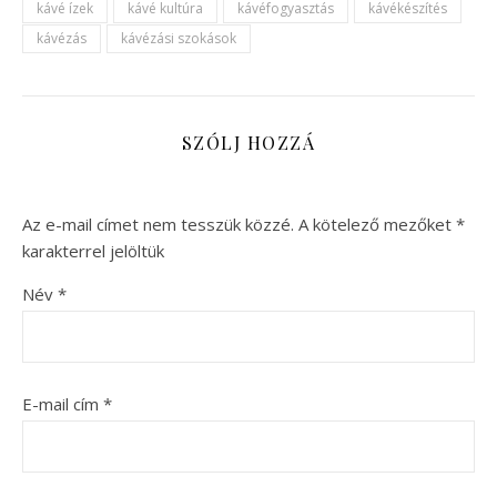
kávé ízek
kávé kultúra
kávéfogyasztás
kávékészítés
kávézás
kávézási szokások
SZÓLJ HOZZÁ
Az e-mail címet nem tesszük közzé.
A kötelező mezőket
*
karakterrel jelöltük
Név
*
E-mail cím
*