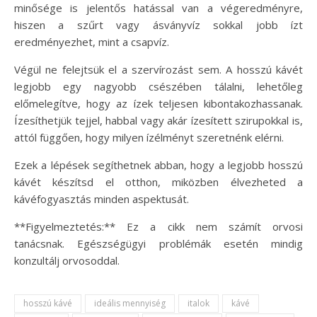
minősége is jelentős hatással van a végeredményre,
hiszen a szűrt vagy ásványvíz sokkal jobb ízt
eredményezhet, mint a csapvíz.
Végül ne felejtsük el a szervírozást sem. A hosszú kávét
legjobb egy nagyobb csészében tálalni, lehetőleg
előmelegítve, hogy az ízek teljesen kibontakozhassanak.
Ízesíthetjük tejjel, habbal vagy akár ízesített szirupokkal is,
attól függően, hogy milyen ízélményt szeretnénk elérni.
Ezek a lépések segíthetnek abban, hogy a legjobb hosszú
kávét készítsd el otthon, miközben élvezheted a
kávéfogyasztás minden aspektusát.
**Figyelmeztetés:** Ez a cikk nem számít orvosi
tanácsnak. Egészségügyi problémák esetén mindig
konzultálj orvosoddal.
hosszú kávé
ideális mennyiség
italok
kávé