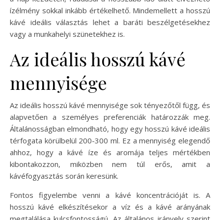
ízélmény sokkal inkább értékelhető. Mindemellett a hosszú
kávé ideális választás lehet a baráti beszélgetésekhez
vagy a munkahelyi szünetekhez is.
Az ideális hosszú kávé
mennyisége
Az ideális hosszú kávé mennyisége sok tényezőtől függ, és
alapvetően a személyes preferenciák határozzák meg.
Általánosságban elmondható, hogy egy hosszú kávé ideális
térfogata körülbelül 200-300 ml. Ez a mennyiség elegendő
ahhoz, hogy a kávé íze és aromája teljes mértékben
kibontakozzon, miközben nem túl erős, amit a
kávéfogyasztás során keresünk.
Fontos figyelembe venni a kávé koncentrációját is. A
hosszú kávé elkészítésekor a víz és a kávé arányának
megtalálása kulcsfontosságú. Az általános irányelv szerint