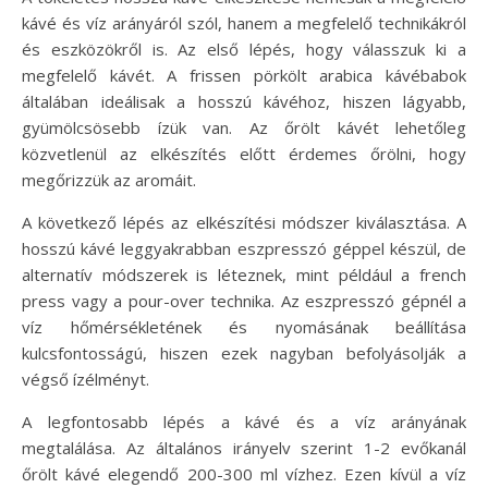
kávé és víz arányáról szól, hanem a megfelelő technikákról
és eszközökről is. Az első lépés, hogy válasszuk ki a
megfelelő kávét. A frissen pörkölt arabica kávébabok
általában ideálisak a hosszú kávéhoz, hiszen lágyabb,
gyümölcsösebb ízük van. Az őrölt kávét lehetőleg
közvetlenül az elkészítés előtt érdemes őrölni, hogy
megőrizzük az aromáit.
A következő lépés az elkészítési módszer kiválasztása. A
hosszú kávé leggyakrabban eszpresszó géppel készül, de
alternatív módszerek is léteznek, mint például a french
press vagy a pour-over technika. Az eszpresszó gépnél a
víz hőmérsékletének és nyomásának beállítása
kulcsfontosságú, hiszen ezek nagyban befolyásolják a
végső ízélményt.
A legfontosabb lépés a kávé és a víz arányának
megtalálása. Az általános irányelv szerint 1-2 evőkanál
őrölt kávé elegendő 200-300 ml vízhez. Ezen kívül a víz