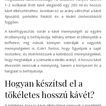
1-2 evőkanál őrölt kávé elegendő egy 200 ml-es hosszú
kávé elkészítéséhez. Azonban ez az arány változhat a kávé
típusától, pörkölési fokától és a kívánt ízintenzitástól
függően.
A kávéfogyasztás során a kávé mennyiségét az egyéni
érzékenység is befolyásolja. Néhány ember érzékenyebb a
koffeinre, míg mások könnyen tolerálják a nagyobb
mennyiségeket is. Ezért fontos, hogy figyeljünk a saját
testünkre, és kísérletezzünk a különböző mennyiségekkel,
hogy megtaláljuk a számunkra ideális arányt. A hosszú kávé
élvezetét nemcsak a mennyiség, hanem a környezet és a
hangulat is befolyásolja.
Hogyan készítsd el a
tökéletes hosszú kávét?
A tökéletes hosszú kávé elkészítése nemcsak a megfelelő