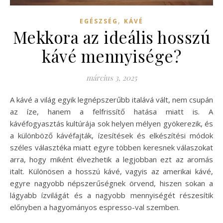
,
EGÉSZSÉG
KÁVÉ
Mekkora az ideális hosszú
kávé mennyisége?
március 3, 2025
A kávé a világ egyik legnépszerűbb italává vált, nem csupán
az íze, hanem a felfrissítő hatása miatt is. A
kávéfogyasztás kultúrája sok helyen mélyen gyökerezik, és
a különböző kávéfajták, ízesítések és elkészítési módok
széles választéka miatt egyre többen keresnek válaszokat
arra, hogy miként élvezhetik a legjobban ezt az aromás
italt. Különösen a hosszú kávé, vagyis az amerikai kávé,
egyre nagyobb népszerűségnek örvend, hiszen sokan a
lágyabb ízvilágát és a nagyobb mennyiségét részesítik
előnyben a hagyományos espresso-val szemben.