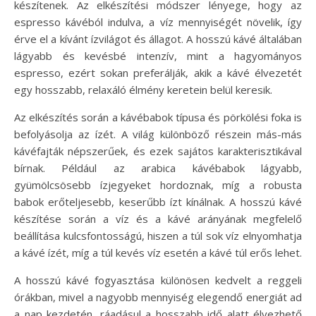
készítenek. Az elkészítési módszer lényege, hogy az
espresso kávéból indulva, a víz mennyiségét növelik, így
érve el a kívánt ízvilágot és állagot. A hosszú kávé általában
lágyabb és kevésbé intenzív, mint a hagyományos
espresso, ezért sokan preferálják, akik a kávé élvezetét
egy hosszabb, relaxáló élmény keretein belül keresik.
Az elkészítés során a kávébabok típusa és pörkölési foka is
befolyásolja az ízét. A világ különböző részein más-más
kávéfajták népszerűek, és ezek sajátos karakterisztikával
bírnak. Például az arabica kávébabok lágyabb,
gyümölcsösebb ízjegyeket hordoznak, míg a robusta
babok erőteljesebb, keserűbb ízt kínálnak. A hosszú kávé
készítése során a víz és a kávé arányának megfelelő
beállítása kulcsfontosságú, hiszen a túl sok víz elnyomhatja
a kávé ízét, míg a túl kevés víz esetén a kávé túl erős lehet.
A hosszú kávé fogyasztása különösen kedvelt a reggeli
órákban, mivel a nagyobb mennyiség elegendő energiát ad
a nap kezdetén, ráadásul a hosszabb idő alatt élvezhető