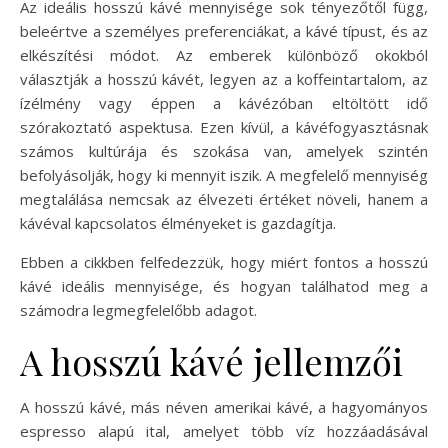
Az ideális hosszú kávé mennyisége sok tényezőtől függ,
beleértve a személyes preferenciákat, a kávé típust, és az
elkészítési módot. Az emberek különböző okokból
választják a hosszú kávét, legyen az a koffeintartalom, az
ízélmény vagy éppen a kávézóban eltöltött idő
szórakoztató aspektusa. Ezen kívül, a kávéfogyasztásnak
számos kultúrája és szokása van, amelyek szintén
befolyásolják, hogy ki mennyit iszik. A megfelelő mennyiség
megtalálása nemcsak az élvezeti értéket növeli, hanem a
kávéval kapcsolatos élményeket is gazdagítja.
Ebben a cikkben felfedezzük, hogy miért fontos a hosszú
kávé ideális mennyisége, és hogyan találhatod meg a
számodra legmegfelelőbb adagot.
A hosszú kávé jellemzői
A hosszú kávé, más néven amerikai kávé, a hagyományos
espresso alapú ital, amelyet több víz hozzáadásával