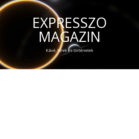
EXPRESSZO
MAGAZIN
Kávé, hírek és történetek