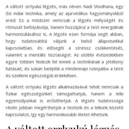
A váltott orrlyukú légzés, más néven Nadi Shodhana, egy
ősi indiai technika, amely az ajurvédikus hagyományokból
ered. Ez a módszer nemcsak a légzés mélységét és
ritmusát befolyásolja, hanem hozzájárul a test energiáinak
harmonizálásához is. A légzés ezen formája segít abban,
hogy tudatosabbá váljunk a belső állapotunkkal
kapcsolatban, és elősegíti a stressz csökkentését,
valamint a mentális tisztaságot. Az utóbbi évtizedekben
egyre többen fedezik fel ennek a technikának a jótékony
hatásait, és sokan beépítik a mindennapi rutinjukba a testi
és szellemi egészségük érdekében.
A váltott orrlyukú légzés alkalmazásával tehát nemcsak a
fizikai egészségünket támogathatjuk, hanem a lelki
egyensúlyunkat is erősíthetjük. A légzés tudatossága
révén jobban megérthetjük a testünk és a lelkünk közötti
kapcsolatot, így egy harmonikusabb életet élhetünk.
A váltott orrlyukú légzés