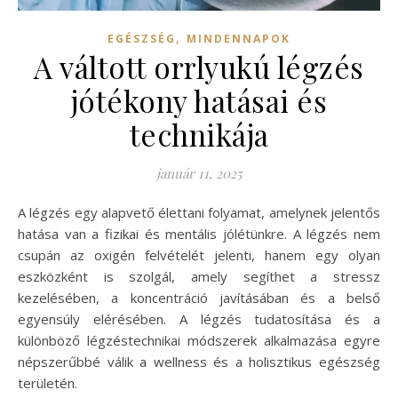
,
EGÉSZSÉG
MINDENNAPOK
A váltott orrlyukú légzés
jótékony hatásai és
technikája
január 11, 2025
A légzés egy alapvető élettani folyamat, amelynek jelentős
hatása van a fizikai és mentális jólétünkre. A légzés nem
csupán az oxigén felvételét jelenti, hanem egy olyan
eszközként is szolgál, amely segíthet a stressz
kezelésében, a koncentráció javításában és a belső
egyensúly elérésében. A légzés tudatosítása és a
különböző légzéstechnikai módszerek alkalmazása egyre
népszerűbbé válik a wellness és a holisztikus egészség
területén.