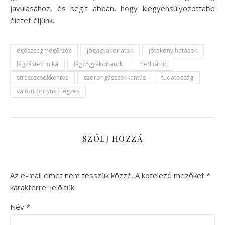
javulásához, és segít abban, hogy kiegyensúlyozottabb
életet éljünk.
egészségmegőrzés
jógagyakorlatok
jótékony hatások
légzéstechnika
légzőgyakorlatok
meditáció
stresszcsökkentés
szorongáscsökkentés
tudatosság
váltott orrlyukú légzés
SZÓLJ HOZZÁ
Az e-mail címet nem tesszük közzé.
A kötelező mezőket
*
karakterrel jelöltük
Név
*