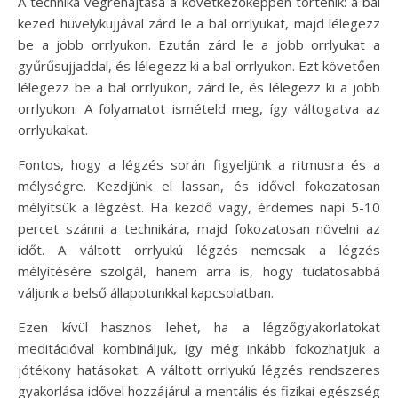
A technika végrehajtása a következőképpen történik: a bal
kezed hüvelykujjával zárd le a bal orrlyukat, majd lélegezz
be a jobb orrlyukon. Ezután zárd le a jobb orrlyukat a
gyűrűsujjaddal, és lélegezz ki a bal orrlyukon. Ezt követően
lélegezz be a bal orrlyukon, zárd le, és lélegezz ki a jobb
orrlyukon. A folyamatot ismételd meg, így váltogatva az
orrlyukakat.
Fontos, hogy a légzés során figyeljünk a ritmusra és a
mélységre. Kezdjünk el lassan, és idővel fokozatosan
mélyítsük a légzést. Ha kezdő vagy, érdemes napi 5-10
percet szánni a technikára, majd fokozatosan növelni az
időt. A váltott orrlyukú légzés nemcsak a légzés
mélyítésére szolgál, hanem arra is, hogy tudatosabbá
váljunk a belső állapotunkkal kapcsolatban.
Ezen kívül hasznos lehet, ha a légzőgyakorlatokat
meditációval kombináljuk, így még inkább fokozhatjuk a
jótékony hatásokat. A váltott orrlyukú légzés rendszeres
gyakorlása idővel hozzájárul a mentális és fizikai egészség