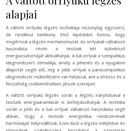
alapjai
A váltott orrlyukú légzés technikája viszonylag egyszerű,
de rendkívül hatékony. Első lépésként fontos, hogy
megértsük a légzés mechanizmusát. Az orrlyukak váltakozó
használata révén a testünk két különböző
energiacsatornáját aktiválhatjuk. A bal orrlyuk a szimpatikus
idegrendszert stimulálja, amely a pihenés és a nyugalom
állapotát segíti elő, míg a jobb orrlyuk a paraszimpatikus
idegrendszer működésére van hatással, ami a stressz és a
feszültség csökkentésében játszik szerepet.
A váltott orrlyukú légzés során a légzés irányításával a
testünk energiaáramlását is befolyásolhatjuk. A technika
során a jobb és a bal orrlyuk váltakozó használata segít
abban, hogy a testünk energetikai rendszerének
harmóniáját helyreállítsuk. Ezen kívül a légzés mélyítése és
ritmusának szabályozása hozzájárul a szorongás