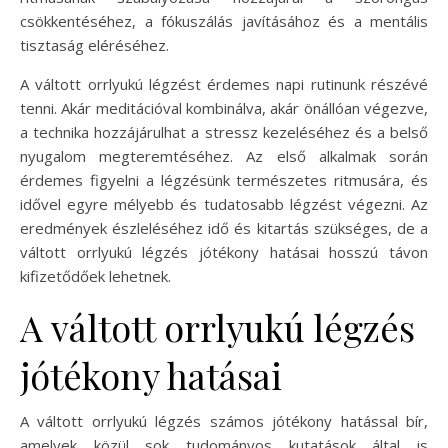
csökkentéséhez, a fókuszálás javításához és a mentális
tisztaság eléréséhez.
A váltott orrlyukú légzést érdemes napi rutinunk részévé
tenni. Akár meditációval kombinálva, akár önállóan végezve,
a technika hozzájárulhat a stressz kezeléséhez és a belső
nyugalom megteremtéséhez. Az első alkalmak során
érdemes figyelni a légzésünk természetes ritmusára, és
idővel egyre mélyebb és tudatosabb légzést végezni. Az
eredmények észleléséhez idő és kitartás szükséges, de a
váltott orrlyukú légzés jótékony hatásai hosszú távon
kifizetődőek lehetnek.
A váltott orrlyukú légzés
jótékony hatásai
A váltott orrlyukú légzés számos jótékony hatással bír,
amelyek közül sok tudományos kutatások által is