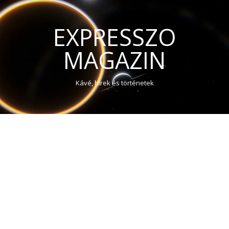
EXPRESSZO
MAGAZIN
Kávé, hírek és történetek