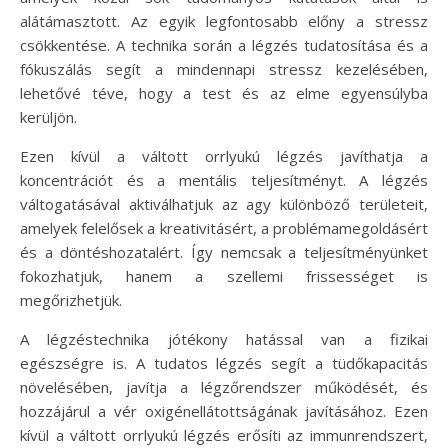
alátámasztott. Az egyik legfontosabb előny a stressz
csökkentése. A technika során a légzés tudatosítása és a
fókuszálás segít a mindennapi stressz kezelésében,
lehetővé téve, hogy a test és az elme egyensúlyba
kerüljön.
Ezen kívül a váltott orrlyukú légzés javíthatja a
koncentrációt és a mentális teljesítményt. A légzés
váltogatásával aktiválhatjuk az agy különböző területeit,
amelyek felelősek a kreativitásért, a problémamegoldásért
és a döntéshozatalért. Így nemcsak a teljesítményünket
fokozhatjuk, hanem a szellemi frissességet is
megőrizhetjük.
A légzéstechnika jótékony hatással van a fizikai
egészségre is. A tudatos légzés segít a tüdőkapacitás
növelésében, javítja a légzőrendszer működését, és
hozzájárul a vér oxigénellátottságának javításához. Ezen
kívül a váltott orrlyukú légzés erősíti az immunrendszert,