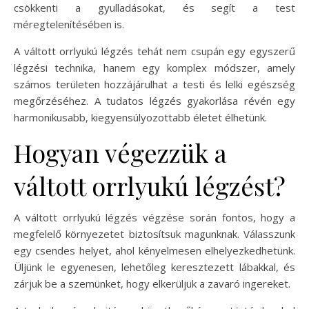
csökkenti a gyulladásokat, és segít a test
méregtelenítésében is.
A váltott orrlyukú légzés tehát nem csupán egy egyszerű
légzési technika, hanem egy komplex módszer, amely
számos területen hozzájárulhat a testi és lelki egészség
megőrzéséhez. A tudatos légzés gyakorlása révén egy
harmonikusabb, kiegyensúlyozottabb életet élhetünk.
Hogyan végezzük a
váltott orrlyukú légzést?
A váltott orrlyukú légzés végzése során fontos, hogy a
megfelelő környezetet biztosítsuk magunknak. Válasszunk
egy csendes helyet, ahol kényelmesen elhelyezkedhetünk.
Üljünk le egyenesen, lehetőleg keresztezett lábakkal, és
zárjuk be a szemünket, hogy elkerüljük a zavaró ingereket.