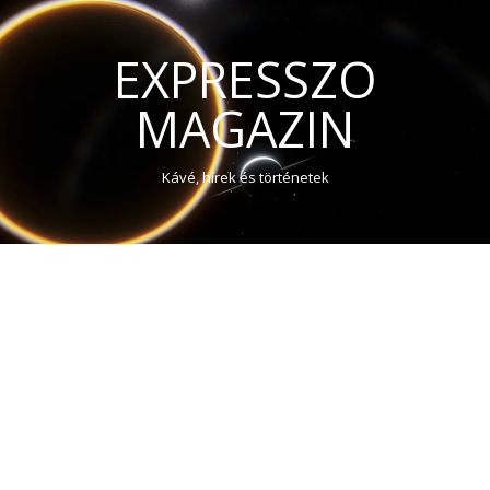
EXPRESSZO
MAGAZIN
Kávé, hírek és történetek