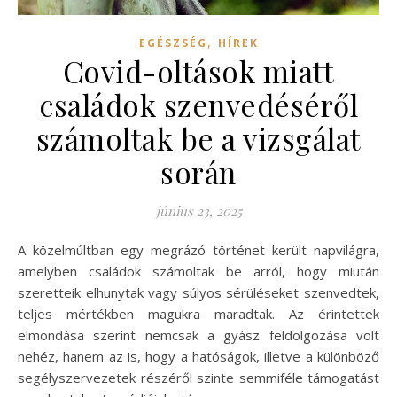
,
EGÉSZSÉG
HÍREK
Covid-oltások miatt
családok szenvedéséről
számoltak be a vizsgálat
során
június 23, 2025
A közelmúltban egy megrázó történet került napvilágra,
amelyben családok számoltak be arról, hogy miután
szeretteik elhunytak vagy súlyos sérüléseket szenvedtek,
teljes mértékben magukra maradtak. Az érintettek
elmondása szerint nemcsak a gyász feldolgozása volt
nehéz, hanem az is, hogy a hatóságok, illetve a különböző
segélyszervezetek részéről szinte semmiféle támogatást