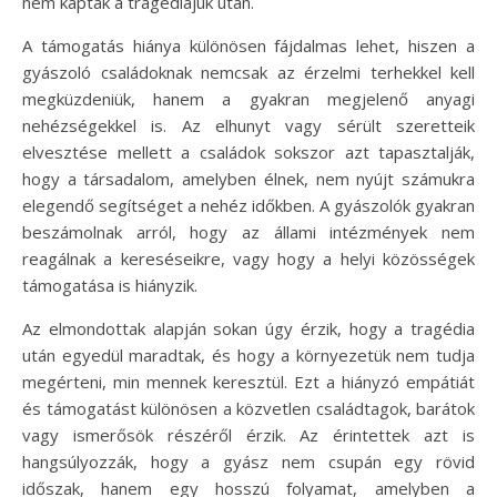
nem kaptak a tragédiájuk után.
A támogatás hiánya különösen fájdalmas lehet, hiszen a
gyászoló családoknak nemcsak az érzelmi terhekkel kell
megküzdeniük, hanem a gyakran megjelenő anyagi
nehézségekkel is. Az elhunyt vagy sérült szeretteik
elvesztése mellett a családok sokszor azt tapasztalják,
hogy a társadalom, amelyben élnek, nem nyújt számukra
elegendő segítséget a nehéz időkben. A gyászolók gyakran
beszámolnak arról, hogy az állami intézmények nem
reagálnak a kereséseikre, vagy hogy a helyi közösségek
támogatása is hiányzik.
Az elmondottak alapján sokan úgy érzik, hogy a tragédia
után egyedül maradtak, és hogy a környezetük nem tudja
megérteni, min mennek keresztül. Ezt a hiányzó empátiát
és támogatást különösen a közvetlen családtagok, barátok
vagy ismerősök részéről érzik. Az érintettek azt is
hangsúlyozzák, hogy a gyász nem csupán egy rövid
időszak, hanem egy hosszú folyamat, amelyben a