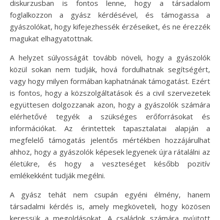
diskurzusban is fontos lenne, hogy a társadalom
foglalkozzon a gyász kérdésével, és támogassa a
gyászolókat, hogy kifejezhessék érzéseiket, és ne érezzék
magukat elhagyatottnak.
A helyzet súlyosságát tovább növeli, hogy a gyászolók
közül sokan nem tudják, hová fordulhatnak segítségért,
vagy hogy milyen formában kaphatnának támogatást. Ezért
is fontos, hogy a közszolgáltatások és a civil szervezetek
együttesen dolgozzanak azon, hogy a gyászolók számára
elérhetővé tegyék a szükséges erőforrásokat és
információkat. Az érintettek tapasztalatai alapján a
megfelelő támogatás jelentős mértékben hozzájárulhat
ahhoz, hogy a gyászolók képesek legyenek újra rátalálni az
életükre, és hogy a veszteséget később pozitív
emlékekként tudják megélni.
A gyász tehát nem csupán egyéni élmény, hanem
társadalmi kérdés is, amely megköveteli, hogy közösen
keressük a megoldásokat. A családok számára nyújtott