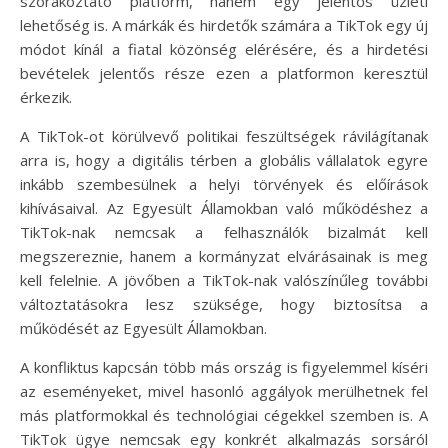
szórakoztató platform, hanem egy jelentős üzleti
lehetőség is. A márkák és hirdetők számára a TikTok egy új
módot kínál a fiatal közönség elérésére, és a hirdetési
bevételek jelentős része ezen a platformon keresztül
érkezik.
A TikTok-ot körülvevő politikai feszültségek rávilágítanak
arra is, hogy a digitális térben a globális vállalatok egyre
inkább szembesülnek a helyi törvények és előírások
kihívásaival. Az Egyesült Államokban való működéshez a
TikTok-nak nemcsak a felhasználók bizalmát kell
megszereznie, hanem a kormányzat elvárásainak is meg
kell felelnie. A jövőben a TikTok-nak valószínűleg további
változtatásokra lesz szüksége, hogy biztosítsa a
működését az Egyesült Államokban.
A konfliktus kapcsán több más ország is figyelemmel kíséri
az eseményeket, mivel hasonló aggályok merülhetnek fel
más platformokkal és technológiai cégekkel szemben is. A
TikTok ügye nemcsak egy konkrét alkalmazás sorsáról