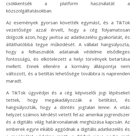
csökkentsék a platform használatát a
közszolgáltatásokban.
Az események gyorsan követték egymást, és a TikTok
vezetősége azzal érvelt, hogy a cég folyamatosan
dolgozik azon, hogy javítsa az adatkezelési gyakorlatát, és
átláthatóbbá tegye működését. A vállalat hangsúlyozta,
hogy a felhasználók adatainak védelme elsődleges
fontosságú, és elkötelezett a helyi törvények betartása
mellett. Ennek ellenére a kormány álláspontja nem
változott, és a betiltás lehetősége továbbra is napirenden
maradt.
A TikTok ügyvédjei és a cég képviselői jogi lépéseket
tettek, hogy megakadályozzák a betiltást, és
hangsúlyozták, hogy a döntés jogtalan lenne. A vitás
helyzet számos kérdést vetett fel az amerikai jogrendszer
és a digitális világ határvonalainak meghúzása kapcsán. Az
emberek egyre inkább aggódnak a digitális adatkezelés és