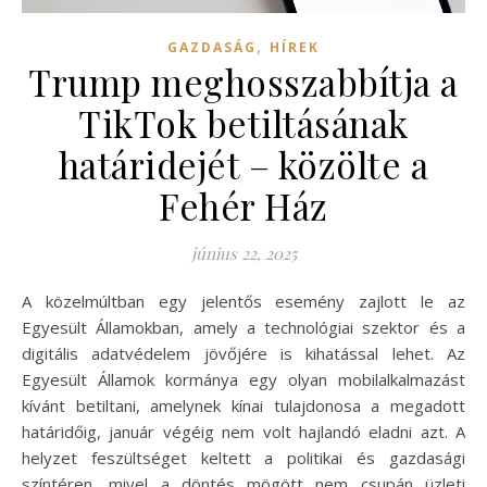
,
GAZDASÁG
HÍREK
Trump meghosszabbítja a
TikTok betiltásának
határidejét – közölte a
Fehér Ház
június 22, 2025
A közelmúltban egy jelentős esemény zajlott le az
Egyesült Államokban, amely a technológiai szektor és a
digitális adatvédelem jövőjére is kihatással lehet. Az
Egyesült Államok kormánya egy olyan mobilalkalmazást
kívánt betiltani, amelynek kínai tulajdonosa a megadott
határidőig, január végéig nem volt hajlandó eladni azt. A
helyzet feszültséget keltett a politikai és gazdasági
színtéren, mivel a döntés mögött nem csupán üzleti