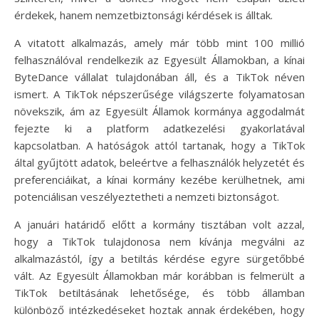
érdekek, hanem nemzetbiztonsági kérdések is álltak.
A vitatott alkalmazás, amely már több mint 100 millió
felhasználóval rendelkezik az Egyesült Államokban, a kínai
ByteDance vállalat tulajdonában áll, és a TikTok néven
ismert. A TikTok népszerűsége világszerte folyamatosan
növekszik, ám az Egyesült Államok kormánya aggodalmát
fejezte ki a platform adatkezelési gyakorlatával
kapcsolatban. A hatóságok attól tartanak, hogy a TikTok
által gyűjtött adatok, beleértve a felhasználók helyzetét és
preferenciáikat, a kínai kormány kezébe kerülhetnek, ami
potenciálisan veszélyeztetheti a nemzeti biztonságot.
A januári határidő előtt a kormány tisztában volt azzal,
hogy a TikTok tulajdonosa nem kívánja megválni az
alkalmazástól, így a betiltás kérdése egyre sürgetőbbé
vált. Az Egyesült Államokban már korábban is felmerült a
TikTok betiltásának lehetősége, és több államban
különböző intézkedéseket hoztak annak érdekében, hogy