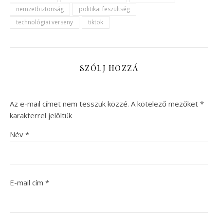
nemzetbiztonság
politikai feszültség
technológiai verseny
tiktok
SZÓLJ HOZZÁ
Az e-mail címet nem tesszük közzé.
A kötelező mezőket
*
karakterrel jelöltük
Név
*
E-mail cím
*