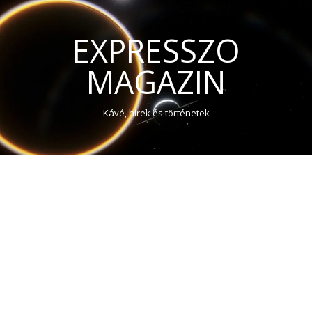
EXPRESSZO
MAGAZIN
Kávé, hírek és történetek