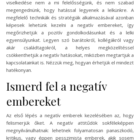
viselkedése nem a mi felelősségünk, és nem szabad
megengednünk, hogy hatással legyenek a lelkünkre. A
megfelelő technikák és stratégiák alkalmazásával azonban
képesek lehetünk kezelni a negatív embereket, így
megőrizhetjük a pozitív gondolkodásunkat és a lelki
egyensúlyunkat. Legyen szó barátokról, kollégákról vagy
akár családtagokról, a helyes megközelítéssel
csökkenthetjük a negatív hatásokat, miközben megtartjuk a
kapcsolatainkat is. Nézzük meg, hogyan érhetjük el mindezt
hatékonyan.
Ismerd fel a negatív
embereket
Az első lépés a negatív emberek kezelésében az, hogy
felismerjük őket. A negatív attitűdök sokféleképpen
megnyilvánulhatnak: lehetnek folyamatosan panaszkodó,
kritikus, vagy éppen pesszimista emberek, akik sosem