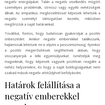
negatív energiájukat. Talán a negatív viselkedés mögött
személyes problémák, stressz vagy egyéb nehézségek
állnak. Az empatikus megközelítéssel képesek lehetünk a
negatív személyt támogatóan kezelni, miközben
megőrizzük a saját határainkat.
Továbbá, fontos, hogy tudatosan gyakoroljuk a pozitív
önbeszédet. Amikor negatív emberekkel találkozunk,
hajlamosak lehetünk mi is eljutni a pesszimizmusig. Ilyenkor
a pozitív megerősítések segíthetnek abban, hogy
visszanyerjük a lelki egyensúlyunkat. Ismételjük meg
magunknak, hogy képesek vagyunk pozitívan reagálni a
nehéz helyzetekre, és hogy a saját boldogságunkat nem
szabad mások negatív attitűdjével befolyásolni.
Határok felállítása a
negatív emberekkel