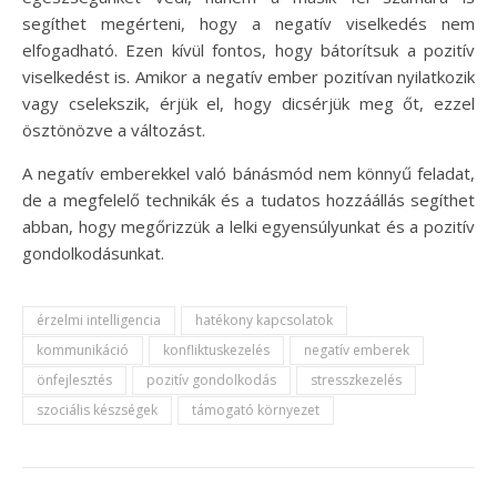
segíthet megérteni, hogy a negatív viselkedés nem
elfogadható. Ezen kívül fontos, hogy bátorítsuk a pozitív
viselkedést is. Amikor a negatív ember pozitívan nyilatkozik
vagy cselekszik, érjük el, hogy dicsérjük meg őt, ezzel
ösztönözve a változást.
A negatív emberekkel való bánásmód nem könnyű feladat,
de a megfelelő technikák és a tudatos hozzáállás segíthet
abban, hogy megőrizzük a lelki egyensúlyunkat és a pozitív
gondolkodásunkat.
érzelmi intelligencia
hatékony kapcsolatok
kommunikáció
konfliktuskezelés
negatív emberek
önfejlesztés
pozitív gondolkodás
stresszkezelés
szociális készségek
támogató környezet