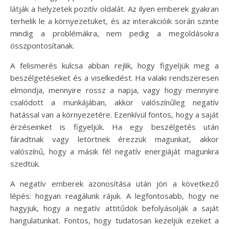
látják a helyzetek pozitív oldalát. Az ilyen emberek gyakran
terhelik le a környezetüket, és az interakcióik során szinte
mindig a problémákra, nem pedig a megoldásokra
összpontosítanak.
A felismerés kulcsa abban rejlik, hogy figyeljük meg a
beszélgetéseket és a viselkedést. Ha valaki rendszeresen
elmondja, mennyire rossz a napja, vagy hogy mennyire
csalódott a munkájában, akkor valószínűleg negatív
hatással van a környezetére. Ezenkívül fontos, hogy a saját
érzéseinket is figyeljük. Ha egy beszélgetés után
fáradtnak vagy letörtnek érezzük magunkat, akkor
valószínű, hogy a másik fél negatív energiáját magunkra
szedtük.
A negatív emberek azonosítása után jön a következő
lépés: hogyan reagálunk rájuk. A legfontosabb, hogy ne
hagyjuk, hogy a negatív attitűdök befolyásolják a saját
hangulatunkat. Fontos, hogy tudatosan kezeljük ezeket a