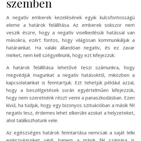
szemben
A negatív emberek kezelésének egyik kulcsfontosságú
eleme a határok felállítása. Az emberek sokszor nem
veszik észre, hogy a negatív viselkedésük hatással van
másokra, ezért fontos, hogy világosan kommunikáljuk a
határainkat. Ha valaki állandóan negatív, és ez zavar
minket, nem kell szégyellnünk, hogy ezt kifejezzük.
A határok felállítása lehetővé teszi számunkra, hogy
megvédjük magunkat a negatív hatásoktól, miközben a
kapcsolatainkat is fenntartjuk. Ezt tehetjük például azzal,
hogy a beszélgetések során egyértelműen kifejezzük,
hogy nem szeretnénk részt venni a panaszkodásban. Ezen
kívül, ha tudjuk, hogy egy bizonyos szituációban a másik fél
negatív lesz, érdemes lehet elkerülni azokat a helyzeteket,
ahol találkozhatunk vele.
Az egészséges határok fenntartása nemcsak a saját lelki
egészségünket védi, hanem a másik fél számára is