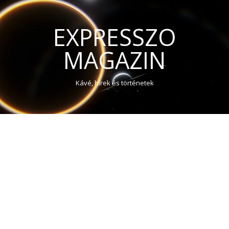
EXPRESSZO
MAGAZIN
Kávé, hírek és történetek