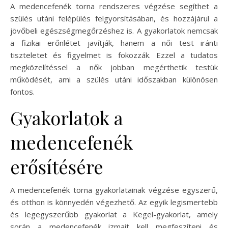
A medencefenék torna rendszeres végzése segíthet a
szülés utáni felépülés felgyorsításában, és hozzájárul a
jövőbeli egészségmegőrzéshez is. A gyakorlatok nemcsak
a fizikai erőnlétet javítják, hanem a női test iránti
tiszteletet és figyelmet is fokozzák. Ezzel a tudatos
megközelítéssel a nők jobban megérthetik testük
működését, ami a szülés utáni időszakban különösen
fontos.
Gyakorlatok a
medencefenék
erősítésére
A medencefenék torna gyakorlatainak végzése egyszerű,
és otthon is könnyedén végezhető. Az egyik legismertebb
és legegyszerűbb gyakorlat a Kegel-gyakorlat, amely
során a medencefenék izmait kell megfeszíteni és