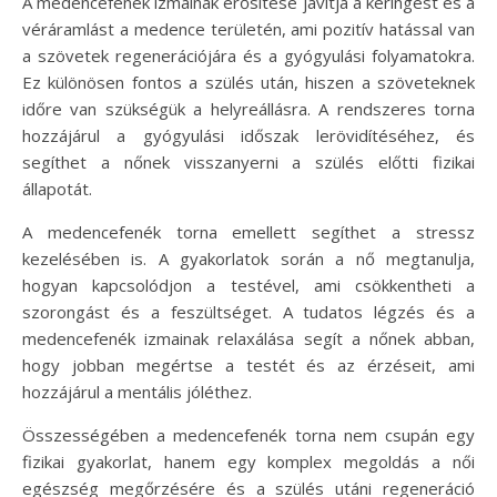
A medencefenék izmainak erősítése javítja a keringést és a
véráramlást a medence területén, ami pozitív hatással van
a szövetek regenerációjára és a gyógyulási folyamatokra.
Ez különösen fontos a szülés után, hiszen a szöveteknek
időre van szükségük a helyreállásra. A rendszeres torna
hozzájárul a gyógyulási időszak lerövidítéséhez, és
segíthet a nőnek visszanyerni a szülés előtti fizikai
állapotát.
A medencefenék torna emellett segíthet a stressz
kezelésében is. A gyakorlatok során a nő megtanulja,
hogyan kapcsolódjon a testével, ami csökkentheti a
szorongást és a feszültséget. A tudatos légzés és a
medencefenék izmainak relaxálása segít a nőnek abban,
hogy jobban megértse a testét és az érzéseit, ami
hozzájárul a mentális jóléthez.
Összességében a medencefenék torna nem csupán egy
fizikai gyakorlat, hanem egy komplex megoldás a női
egészség megőrzésére és a szülés utáni regeneráció