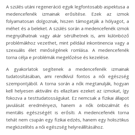
A szülés utáni regeneráció egyik legfontosabb aspektusa a
medencefenék izmainak erősítése. Ezek az izmok
folyamatosan dolgoznak, hiszen támogatják a hólyagot, a
méhet és a beleket. A szülés során a medencefenék izmok
megnyúlhatnak vagy akár sérülhetnek is, ami különböző
problémákhoz vezethet, mint például inkontinencia vagy a
szexuális élet minőségének romlása. A medencefenék
torna célja e problémák megelőzése és kezelése.
A gyakorlatok segítenek a medencefenék izmainak
tudatosításában, ami rendkívül fontos a női egészség
szempontjából. A torna során a nők megtanulják, hogyan
kell helyesen aktiválni és ellazítani ezeket az izmokat, így
fokozva a testtudatosságukat. Ez nemcsak a fizikai állapot
javulását eredményezi, hanem a nők önbizalmát és
mentális egészségét is erősíti. A medencefenék torna
tehát nem csupán egy fizikai edzés, hanem egy holisztikus
megközelítés a női egészség helyreállításához.