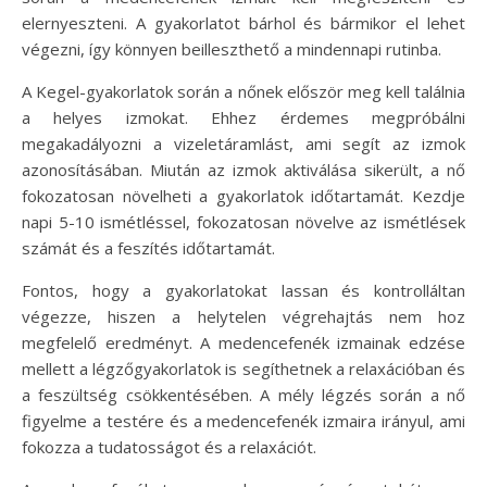
elernyeszteni. A gyakorlatot bárhol és bármikor el lehet
végezni, így könnyen beilleszthető a mindennapi rutinba.
A Kegel-gyakorlatok során a nőnek először meg kell találnia
a helyes izmokat. Ehhez érdemes megpróbálni
megakadályozni a vizeletáramlást, ami segít az izmok
azonosításában. Miután az izmok aktiválása sikerült, a nő
fokozatosan növelheti a gyakorlatok időtartamát. Kezdje
napi 5-10 ismétléssel, fokozatosan növelve az ismétlések
számát és a feszítés időtartamát.
Fontos, hogy a gyakorlatokat lassan és kontrolláltan
végezze, hiszen a helytelen végrehajtás nem hoz
megfelelő eredményt. A medencefenék izmainak edzése
mellett a légzőgyakorlatok is segíthetnek a relaxációban és
a feszültség csökkentésében. A mély légzés során a nő
figyelme a testére és a medencefenék izmaira irányul, ami
fokozza a tudatosságot és a relaxációt.