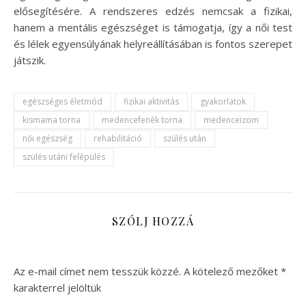
elősegítésére. A rendszeres edzés nemcsak a fizikai,
hanem a mentális egészséget is támogatja, így a női test
és lélek egyensúlyának helyreállításában is fontos szerepet
játszik.
egészséges életmód
fizikai aktivitás
gyakorlatok
kismama torna
medencefenék torna
medenceizom
női egészség
rehabilitáció
szülés után
szülés utáni felépülés
SZÓLJ HOZZÁ
Az e-mail címet nem tesszük közzé.
A kötelező mezőket
*
karakterrel jelöltük