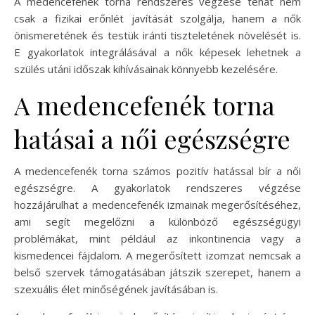
A medencefenék torna rendszeres végzése tehát nem
csak a fizikai erőnlét javítását szolgálja, hanem a nők
önismeretének és testük iránti tiszteletének növelését is.
E gyakorlatok integrálásával a nők képesek lehetnek a
szülés utáni időszak kihívásainak könnyebb kezelésére.
A medencefenék torna
hatásai a női egészségre
A medencefenék torna számos pozitív hatással bír a női
egészségre. A gyakorlatok rendszeres végzése
hozzájárulhat a medencefenék izmainak megerősítéséhez,
ami segít megelőzni a különböző egészségügyi
problémákat, mint például az inkontinencia vagy a
kismedencei fájdalom. A megerősített izomzat nemcsak a
belső szervek támogatásában játszik szerepet, hanem a
szexuális élet minőségének javításában is.