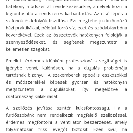
hatékony módszer áll rendelkezésünkre, amelyek közül a
legfontosabb a rendszeres karbantartás. Az első lépés a
szifonok és lefolyók tisztítása. Ezt megtehetjük különböző
házi praktikákkal, például forró víz, ecet és szódabikarbóna
keverékével. Ezek az összetevők hatékonyan feloldják a
szennyeződéseket, és segítenek megszüntetni a
kellemetlen szagokat.
Emellett érdemes időnként professzionális segítséget is
igénybe venni, különösen, ha a dugulás problémája
tartósnak bizonyul. A szakemberek speciális eszközökkel
és módszerekkel képesek gyorsan és hatékonyan
megszüntetni a dugulásokat, így megelőzve a
csatornaszag kialakulását.
A szellőzés javítása szintén kulcsfontosságú. Ha a
fürdőszobánk nem rendelkezik megfelelő szellőzéssel,
érdemes megfontolni a ventillátor beszerzését, amely
folyamatosan friss levegőt biztosít. Ezen kívül, ha