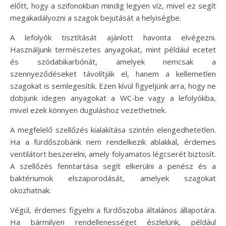
előtt, hogy a szifonokban mindig legyen víz, mivel ez segít
megakadályozni a szagok bejutását a helyiségbe.
A lefolyók tisztítását ajánlott havonta elvégezni.
Használjunk természetes anyagokat, mint például ecetet
és szódabikarbónát, amelyek nemcsak a
szennyeződéseket távolítják el, hanem a kellemetlen
szagokat is semlegesítik. Ezen kívül figyeljünk arra, hogy ne
dobjunk idegen anyagokat a WC-be vagy a lefolyókba,
mivel ezek könnyen duguláshoz vezethetnek.
A megfelelő szellőzés kialakítása szintén elengedhetetlen.
Ha a fürdőszobánk nem rendelkezik ablakkal, érdemes
ventilátort beszerelni, amely folyamatos légcserét biztosít.
A szellőzés fenntartása segít elkerülni a penész és a
baktériumok elszaporodását, amelyek szagokat
okozhatnak.
Végül, érdemes figyelni a fürdőszoba általános állapotára.
Ha bármilyen rendellenességet észlelünk, például