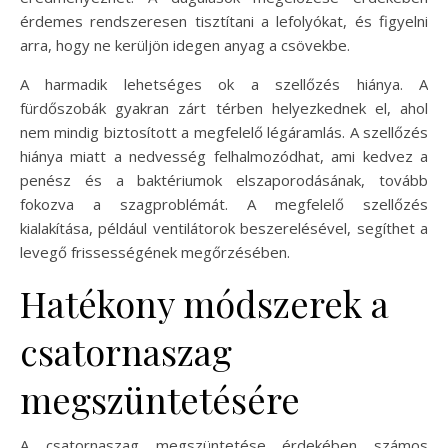
érdemes rendszeresen tisztítani a lefolyókat, és figyelni
arra, hogy ne kerüljön idegen anyag a csövekbe.
A harmadik lehetséges ok a szellőzés hiánya. A
fürdőszobák gyakran zárt térben helyezkednek el, ahol
nem mindig biztosított a megfelelő légáramlás. A szellőzés
hiánya miatt a nedvesség felhalmozódhat, ami kedvez a
penész és a baktériumok elszaporodásának, tovább
fokozva a szagproblémát. A megfelelő szellőzés
kialakítása, például ventilátorok beszerelésével, segíthet a
levegő frissességének megőrzésében.
Hatékony módszerek a
csatornaszag
megszüntetésére
A csatornaszag megszüntetése érdekében számos