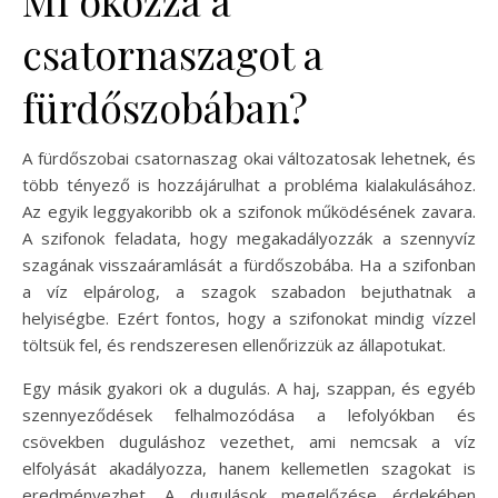
csatornaszagot a
fürdőszobában?
A fürdőszobai csatornaszag okai változatosak lehetnek, és
több tényező is hozzájárulhat a probléma kialakulásához.
Az egyik leggyakoribb ok a szifonok működésének zavara.
A szifonok feladata, hogy megakadályozzák a szennyvíz
szagának visszaáramlását a fürdőszobába. Ha a szifonban
a víz elpárolog, a szagok szabadon bejuthatnak a
helyiségbe. Ezért fontos, hogy a szifonokat mindig vízzel
töltsük fel, és rendszeresen ellenőrizzük az állapotukat.
Egy másik gyakori ok a dugulás. A haj, szappan, és egyéb
szennyeződések felhalmozódása a lefolyókban és
csövekben duguláshoz vezethet, ami nemcsak a víz
elfolyását akadályozza, hanem kellemetlen szagokat is
eredményezhet. A dugulások megelőzése érdekében