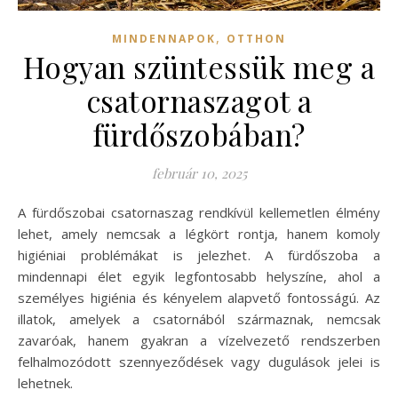
,
MINDENNAPOK
OTTHON
Hogyan szüntessük meg a
csatornaszagot a
fürdőszobában?
február 10, 2025
A fürdőszobai csatornaszag rendkívül kellemetlen élmény
lehet, amely nemcsak a légkört rontja, hanem komoly
higiéniai problémákat is jelezhet. A fürdőszoba a
mindennapi élet egyik legfontosabb helyszíne, ahol a
személyes higiénia és kényelem alapvető fontosságú. Az
illatok, amelyek a csatornából származnak, nemcsak
zavaróak, hanem gyakran a vízelvezető rendszerben
felhalmozódott szennyeződések vagy dugulások jelei is
lehetnek.