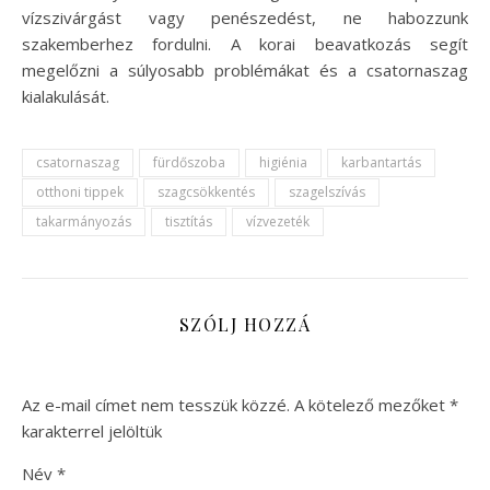
vízszivárgást vagy penészedést, ne habozzunk
szakemberhez fordulni. A korai beavatkozás segít
megelőzni a súlyosabb problémákat és a csatornaszag
kialakulását.
csatornaszag
fürdőszoba
higiénia
karbantartás
otthoni tippek
szagcsökkentés
szagelszívás
takarmányozás
tisztítás
vízvezeték
SZÓLJ HOZZÁ
Az e-mail címet nem tesszük közzé.
A kötelező mezőket
*
karakterrel jelöltük
Név
*