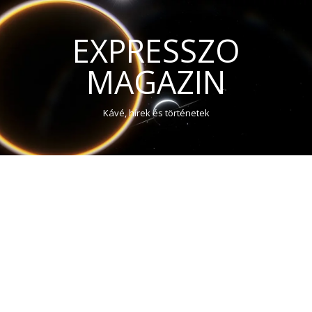
EXPRESSZO
MAGAZIN
Kávé, hírek és történetek