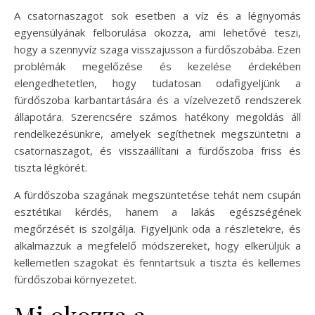
A csatornaszagot sok esetben a víz és a légnyomás
egyensúlyának felborulása okozza, ami lehetővé teszi,
hogy a szennyvíz szaga visszajusson a fürdőszobába. Ezen
problémák megelőzése és kezelése érdekében
elengedhetetlen, hogy tudatosan odafigyeljünk a
fürdőszoba karbantartására és a vízelvezető rendszerek
állapotára. Szerencsére számos hatékony megoldás áll
rendelkezésünkre, amelyek segíthetnek megszüntetni a
csatornaszagot, és visszaállítani a fürdőszoba friss és
tiszta légkörét.
A fürdőszoba szagának megszüntetése tehát nem csupán
esztétikai kérdés, hanem a lakás egészségének
megőrzését is szolgálja. Figyeljünk oda a részletekre, és
alkalmazzuk a megfelelő módszereket, hogy elkerüljük a
kellemetlen szagokat és fenntartsuk a tiszta és kellemes
fürdőszobai környezetet.
Mi okozza a