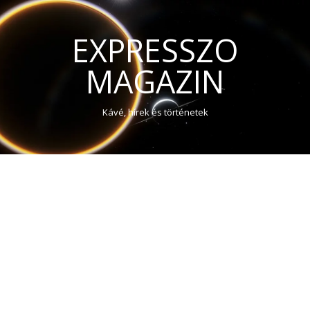
EXPRESSZO
MAGAZIN
Kávé, hírek és történetek