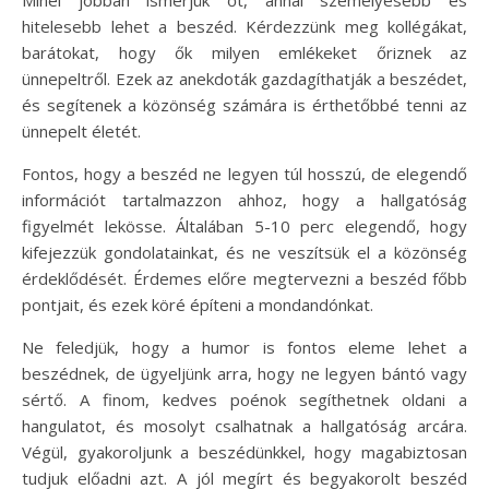
hitelesebb lehet a beszéd. Kérdezzünk meg kollégákat,
barátokat, hogy ők milyen emlékeket őriznek az
ünnepeltről. Ezek az anekdoták gazdagíthatják a beszédet,
és segítenek a közönség számára is érthetőbbé tenni az
ünnepelt életét.
Fontos, hogy a beszéd ne legyen túl hosszú, de elegendő
információt tartalmazzon ahhoz, hogy a hallgatóság
figyelmét lekösse. Általában 5-10 perc elegendő, hogy
kifejezzük gondolatainkat, és ne veszítsük el a közönség
érdeklődését. Érdemes előre megtervezni a beszéd főbb
pontjait, és ezek köré építeni a mondandónkat.
Ne feledjük, hogy a humor is fontos eleme lehet a
beszédnek, de ügyeljünk arra, hogy ne legyen bántó vagy
sértő. A finom, kedves poénok segíthetnek oldani a
hangulatot, és mosolyt csalhatnak a hallgatóság arcára.
Végül, gyakoroljunk a beszédünkkel, hogy magabiztosan
tudjuk előadni azt. A jól megírt és begyakorolt beszéd