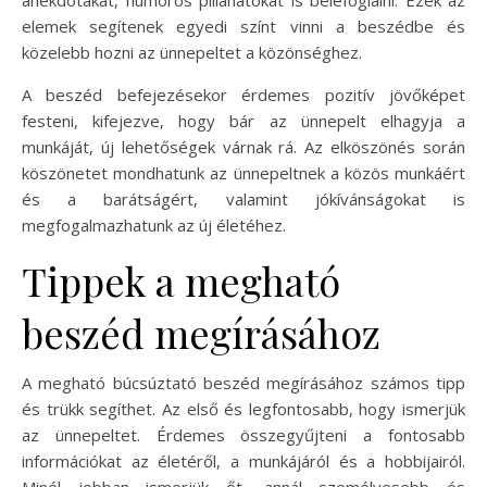
elemek segítenek egyedi színt vinni a beszédbe és
közelebb hozni az ünnepeltet a közönséghez.
A beszéd befejezésekor érdemes pozitív jövőképet
festeni, kifejezve, hogy bár az ünnepelt elhagyja a
munkáját, új lehetőségek várnak rá. Az elköszönés során
köszönetet mondhatunk az ünnepeltnek a közös munkáért
és a barátságért, valamint jókívánságokat is
megfogalmazhatunk az új életéhez.
Tippek a megható
beszéd megírásához
A megható búcsúztató beszéd megírásához számos tipp
és trükk segíthet. Az első és legfontosabb, hogy ismerjük
az ünnepeltet. Érdemes összegyűjteni a fontosabb
információkat az életéről, a munkájáról és a hobbijairól.
Minél jobban ismerjük őt, annál személyesebb és