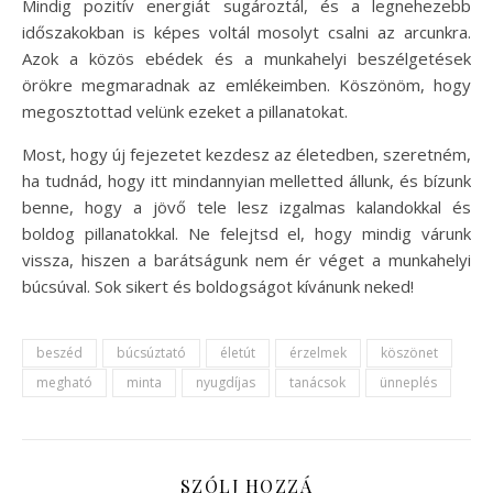
Mindig pozitív energiát sugároztál, és a legnehezebb
időszakokban is képes voltál mosolyt csalni az arcunkra.
Azok a közös ebédek és a munkahelyi beszélgetések
örökre megmaradnak az emlékeimben. Köszönöm, hogy
megosztottad velünk ezeket a pillanatokat.
Most, hogy új fejezetet kezdesz az életedben, szeretném,
ha tudnád, hogy itt mindannyian melletted állunk, és bízunk
benne, hogy a jövő tele lesz izgalmas kalandokkal és
boldog pillanatokkal. Ne felejtsd el, hogy mindig várunk
vissza, hiszen a barátságunk nem ér véget a munkahelyi
búcsúval. Sok sikert és boldogságot kívánunk neked!
beszéd
búcsúztató
életút
érzelmek
köszönet
megható
minta
nyugdíjas
tanácsok
ünneplés
SZÓLJ HOZZÁ