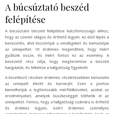
A búcsúztató beszéd
felépítése
A búcsúztató beszéd felépítése kulcsfontosságú ahhoz,
hogy az üzenet világos és érthető legyen. Az első lépés a
bevezetés, ahol köszöntjük a vendégeket és bemutatjuk
az ünnepeltet. Itt érdemes megemlíteni, hogy miért
gyűltünk össze, és miért fontos ez az esemény. A
bevezető rész célja, hogy megteremtse a beszéd
hangulatát, és felkeltse a hallgatóság figyelmét.
A következő részben érdemes részletesebben bemutatni
az ünnepelt életét és karrierjét. Ezen a ponton
kiemelhetjük a legfontosabb mérföldköveket, azokat az
eredményeket, amelyek büszkeséggel tölthetik el az
ünnepeltet. Fontos, hogy a hallgatóság számára is érthető
és érdekes legyen, ezért érdemes személyes
anekdotákat, humoros pillanatokat is belefoglalni. Ezek az