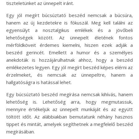
tiszteletünket az ünnepelt iránt.
Egy jól megírt búcsúztató beszéd nemcsak a búcsúra,
hanem az új kezdetekre is fókuszál. Meg kell találni az
egyensúlyt a nosztalgikus emlékek és a jövőbeli
lehetőségek között. Az ünnepelt életének fontos
mérföldköveit érdemes kiemelni, hiszen ezek adják a
beszéd gerincét. Emellett a humor és a személyes
anekdoták is hozzájárulhatnak ahhoz, hogy a beszéd
emlékezetes legyen. Egy jól megírt beszéd képes elérni az
érzelmeket, és nemcsak az ünnepeltre, hanem a
hallgatóságra is hatással lehet.
Egy búcsúztató beszéd megírása nemcsak kihívás, hanem
lehetőség is. Lehetőség arra, hogy megmutassuk,
mennyire értékeljük az ünnepelt munkáját és az együtt
töltött időt. Az alábbiakban bemutatunk néhány hasznos
tippet és mintát, amelyek segíthetnek a megfelelő beszéd
megírásában.