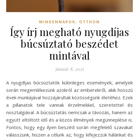
,
MINDENNAPOK
OTTHON
Így írj megható nyugdíjas
búcsúztató beszédet
mintával
január 8, 2025
A nyugdíjas búcsúztatók különleges események, amelyek
során megemlékezünk azokról az emberekről, akik hosszú
évek munkájával hozzájárultak közösségünk életéhez. Ezek
a pillanatok tele vannak érzelmekkel, szeretettel és
nosztalgiával. A búcsúztatás nemcsak a távozás, hanem az
együtt eltöltött idő és a közös élmények megünneplése is.
Fontos, hogy egy ilyen beszéd során megfelelő szavakat
válasszunk, hiszen a célunk az, hogy kifejezzük hálánkat és