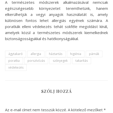
A természetes módszerek alkalmazásával nemcsak
egészségesebb környezetet teremthetünk, hanem
elkerülhetjük a vegyi anyagok használatát is, amely
különösen fontos lehet allergiás egyének számára. A
poratkák elleni védekezés tehát sokféle megoldást kínál,
amelyek közül a természetes módszerek kiemelkednek
biztonságosságukkal és hatékonyságukkal.
ágytakaró
allergia
háztartás
higiénia
párnák
poratka
porszívózás
szőnyegek
takarítás
védekezés
SZÓLJ HOZZÁ
Az e-mail címet nem tesszük közzé.
A kötelező mezőket
*