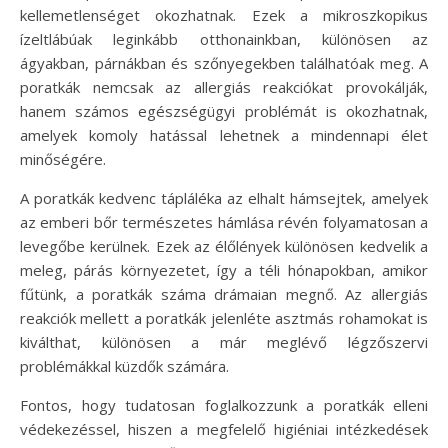
kellemetlenséget okozhatnak. Ezek a mikroszkopikus
ízeltlábúak leginkább otthonainkban, különösen az
ágyakban, párnákban és szőnyegekben találhatóak meg. A
poratkák nemcsak az allergiás reakciókat provokálják,
hanem számos egészségügyi problémát is okozhatnak,
amelyek komoly hatással lehetnek a mindennapi élet
minőségére.
A poratkák kedvenc tápláléka az elhalt hámsejtek, amelyek
az emberi bőr természetes hámlása révén folyamatosan a
levegőbe kerülnek. Ezek az élőlények különösen kedvelik a
meleg, párás környezetet, így a téli hónapokban, amikor
fűtünk, a poratkák száma drámaian megnő. Az allergiás
reakciók mellett a poratkák jelenléte asztmás rohamokat is
kiválthat, különösen a már meglévő légzőszervi
problémákkal küzdők számára.
Fontos, hogy tudatosan foglalkozzunk a poratkák elleni
védekezéssel, hiszen a megfelelő higiéniai intézkedések