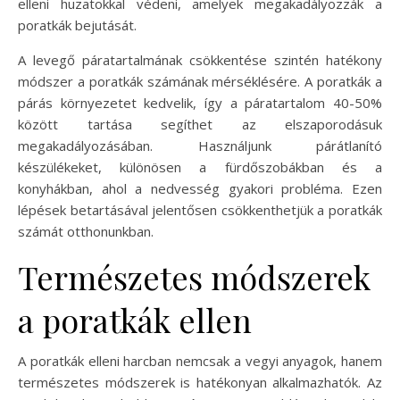
elleni huzatokkal védeni, amelyek megakadályozzák a
poratkák bejutását.
A levegő páratartalmának csökkentése szintén hatékony
módszer a poratkák számának mérséklésére. A poratkák a
párás környezetet kedvelik, így a páratartalom 40-50%
között tartása segíthet az elszaporodásuk
megakadályozásában. Használjunk párátlanító
készülékeket, különösen a fürdőszobákban és a
konyhákban, ahol a nedvesség gyakori probléma. Ezen
lépések betartásával jelentősen csökkenthetjük a poratkák
számát otthonunkban.
Természetes módszerek
a poratkák ellen
A poratkák elleni harcban nemcsak a vegyi anyagok, hanem
természetes módszerek is hatékonyan alkalmazhatók. Az