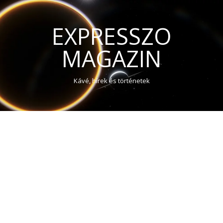
EXPRESSZO
MAGAZIN
Kávé, hírek és történetek