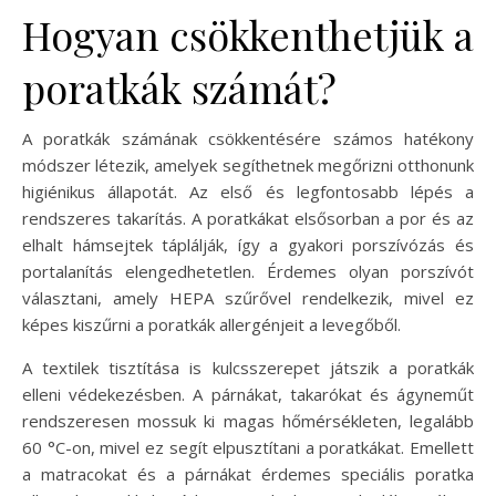
Hogyan csökkenthetjük a
poratkák számát?
A poratkák számának csökkentésére számos hatékony
módszer létezik, amelyek segíthetnek megőrizni otthonunk
higiénikus állapotát. Az első és legfontosabb lépés a
rendszeres takarítás. A poratkákat elsősorban a por és az
elhalt hámsejtek táplálják, így a gyakori porszívózás és
portalanítás elengedhetetlen. Érdemes olyan porszívót
választani, amely HEPA szűrővel rendelkezik, mivel ez
képes kiszűrni a poratkák allergénjeit a levegőből.
A textilek tisztítása is kulcsszerepet játszik a poratkák
elleni védekezésben. A párnákat, takarókat és ágyneműt
rendszeresen mossuk ki magas hőmérsékleten, legalább
60 °C-on, mivel ez segít elpusztítani a poratkákat. Emellett
a matracokat és a párnákat érdemes speciális poratka