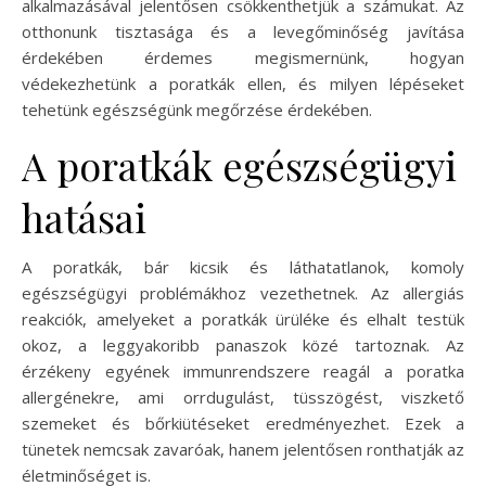
alkalmazásával jelentősen csökkenthetjük a számukat. Az
otthonunk tisztasága és a levegőminőség javítása
érdekében érdemes megismernünk, hogyan
védekezhetünk a poratkák ellen, és milyen lépéseket
tehetünk egészségünk megőrzése érdekében.
A poratkák egészségügyi
hatásai
A poratkák, bár kicsik és láthatatlanok, komoly
egészségügyi problémákhoz vezethetnek. Az allergiás
reakciók, amelyeket a poratkák ürüléke és elhalt testük
okoz, a leggyakoribb panaszok közé tartoznak. Az
érzékeny egyének immunrendszere reagál a poratka
allergénekre, ami orrdugulást, tüsszögést, viszkető
szemeket és bőrkiütéseket eredményezhet. Ezek a
tünetek nemcsak zavaróak, hanem jelentősen ronthatják az
életminőséget is.