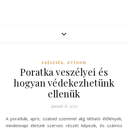
,
EGÉSZSÉG
OTTHON
Poratka veszélyei és
hogyan védekezhetünk
ellenük
január 8, 2025
A poratkák, apró, szabad szemmel alig látható élőlények,
mindennapi életünk szerves részét képezik, és számos