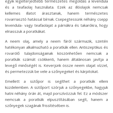
egyik legelterjedtebb természetes megoldás a levendula
és a teafaolaj használata. Ezek az illóolajok nemcsak
kellemes illatot árasztanak, hanem természetes
rovarriasztó hatással bírnak. Csepegtessünk néhány csepp
levendula- vagy teafaolajat a párnákra és takarókra, hogy
elriasszuk a poratkákat.
A neem olaj, amely a neem fáról származik, szintén
hatékonyan alkalmazható a poratkák ellen. Antiszeptikus és
rovarölő tulajdonságainak köszönhetően nemcsak a
poratkák számát csökkenti, hanem általánosan javítja a
levegő minőségét is. Keverjünk össze neem olajat vízzel,
és permetezzük be vele a szőnyegeket és kárpitokat.
Emellett a sütőpor is segíthet a poratkák elleni
küzdelemben. A sütőport szórjuk a szőnyegekbe, hagyjuk
hatni néhány órán át, majd porszívózzuk fel. Ez a módszer
nemcsak a poratkák elpusztításában segít, hanem a
szőnyegek szagának frissítésében is.