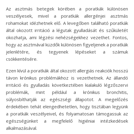
Az asztmás betegek körében a poratkák különösen
veszélyesek, mivel a poratkák allergénjei asztmás
rohamokat idézhetnek elő. A levegőben található poratkák
által okozott irritáció a légutak gyulladását és szűkületét
okozhatja, ami légzési nehézségekhez vezethet. Fontos,
hogy az asztmával küzdők különösen figyeljenek a poratkák
jelenlétére, és tegyenek lépéseket a számuk
csökkentésére.
Ezen kívül a poratkák által okozott allergiás reakciók hosszú
távon krónikus problémákhoz is vezethetnek. Az állandó
irritáció és gyulladás következtében kialakuló légzőszervi
problémák, mint például a krónikus bronchitis,
súlyosbíthatják az egészségi állapotot. A megelőzés
érdekében tehát elengedhetetlen, hogy tisztában legyünk
a poratkák veszélyeivel, és folyamatosan támogassuk az
egészségünket a megfelelő higiéniai intézkedések
alkalmazásával.