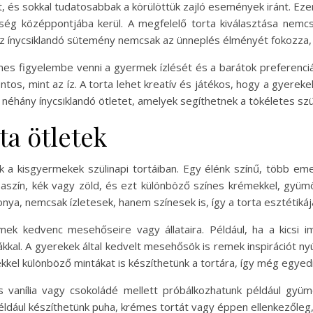
t, és sokkal tudatosabbak a körülöttük zajló események iránt. Eze
ég középpontjába kerül. A megfelelő torta kiválasztása nemcs
. Az ínycsiklandó sütemény nemcsak az ünneplés élményét fokozza,
figyelembe venni a gyermek ízlését és a barátok preferenciáit i
ntos, mint az íz. A torta lehet kreatív és játékos, hogy a gyere
néhány ínycsiklandó ötletet, amelyek segíthetnek a tökéletes szü
ta ötletek
k a kisgyermekek szülinapi tortáiban. Egy élénk színű, több em
saszín, kék vagy zöld, és ezt különböző színes krémekkel, gyüm
ya, nemcsak ízletesek, hanem színesek is, így a torta esztétikáját
ek kedvenc mesehőseire vagy állataira. Például, ha a kicsi im
ákkal. A gyerekek által kedvelt mesehősök is remek inspirációt 
ekkel különböző mintákat is készíthetünk a tortára, így még egyed
kus vanília vagy csokoládé mellett próbálkozhatunk például gyü
, például készíthetünk puha, krémes tortát vagy éppen ellenkezőle