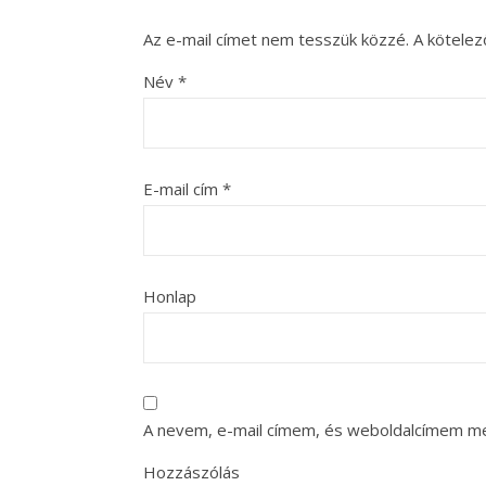
Az e-mail címet nem tesszük közzé.
A kötele
Név
*
E-mail cím
*
Honlap
A nevem, e-mail címem, és weboldalcímem m
Hozzászólás