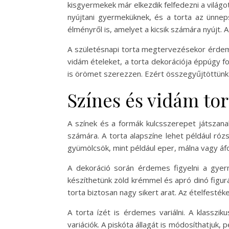
kisgyermekek már elkezdik felfedezni a világo
nyújtani gyermeküknek, és a torta az ünneps
élményről is, amelyet a kicsik számára nyújt
A születésnapi torta megtervezésekor érdemes 
vidám ételeket, a torta dekorációja éppúgy fo
is örömet szerezzen. Ezért összegyűjtöttünk 
Színes és vidám tor
A színek és a formák kulcsszerepet játszana
számára. A torta alapszíne lehet például róz
gyümölcsök, mint például eper, málna vagy áfon
A dekoráció során érdemes figyelni a gyerm
készíthetünk zöld krémmel és apró dinó figur
torta biztosan nagy sikert arat. Az ételfesték
A torta ízét is érdemes variálni. A klasszi
variációk. A piskóta állagát is módosíthatjuk