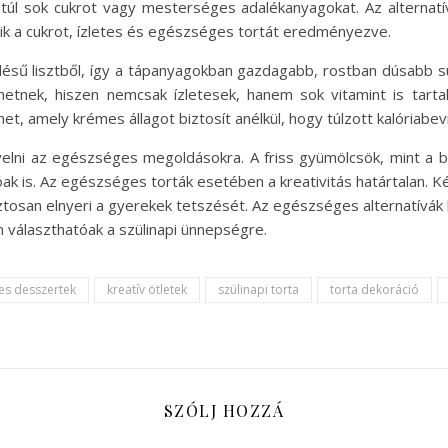
túl sok cukrot vagy mesterséges adalékanyagokat. Az alternatí
ik a cukrot, ízletes és egészséges tortát eredményezve.
kiőrlésű lisztből, így a tápanyagokban gazdagabb, rostban dúsabb
hetnek, hiszen nemcsak ízletesek, hanem sok vitamint is tart
, amely krémes állagot biztosít anélkül, hogy túlzott kalóriabevi
gyelni az egészséges megoldásokra. A friss gyümölcsök, mint a
 is. Az egészséges torták esetében a kreativitás határtalan. Ké
tosan elnyeri a gyerekek tetszését. Az egészséges alternatívák 
n választhatóak a szülinapi ünnepségre.
tes desszertek
kreatív ötletek
szülinapi torta
torta dekoráció
SZÓLJ HOZZÁ