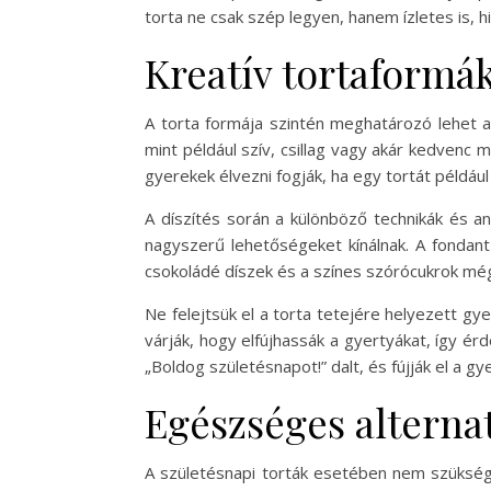
torta ne csak szép legyen, hanem ízletes is, h
Kreatív tortaformák
A torta formája szintén meghatározó lehet a
mint például szív, csillag vagy akár kedvenc
gyerekek élvezni fogják, ha egy tortát példáu
A díszítés során a különböző technikák és a
nagyszerű lehetőségeket kínálnak. A fondant 
csokoládé díszek és a színes szórócukrok még
Ne felejtsük el a torta tetejére helyezett g
várják, hogy elfújhassák a gyertyákat, így ér
„Boldog születésnapot!” dalt, és fújják el a gy
Egészséges alternat
A születésnapi torták esetében nem szüksége