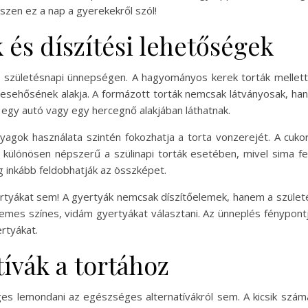
iszen ez a nap a gyerekekről szól!
 és díszítési lehetőségek
 születésnapi ünnepségen. A hagyományos kerek torták mellett
 mesehősének alakja. A formázott torták nemcsak látványosak, ha
l egy autó vagy egy hercegnő alakjában láthatnak.
nyagok használata szintén fokozhatja a torta vonzerejét. A cuko
különösen népszerű a szülinapi torták esetében, mivel sima felü
 inkább feldobhatják az összképet.
yertyákat sem! A gyertyák nemcsak díszítőelemek, hanem a szület
demes színes, vidám gyertyákat választani. Az ünneplés fénypontj
ertyákat.
ívák a tortához
s lemondani az egészséges alternatívákról sem. A kicsik szám