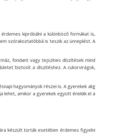
 érdemes kipróbálni a különböző formákat is,
nem szórakoztatóbbá is teszik az ünneplést. A
rmáz, fondant vagy tejszínes díszítések mind
letet biztosít a díszítéshez. A cukorvirágok,
ésnapi hagyományok részei is. A gyerekek alig
a lehet, amikor a gyerekek együtt éneklik el a
ára készült torták esetében érdemes figyelni