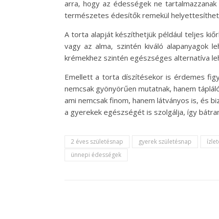
arra, hogy az édességek ne tartalmazzanak 
természetes édesítők remekül helyettesíthet
A torta alapját készíthetjük például teljes 
vagy az alma, szintén kiváló alapanyagok le
krémekhez szintén egészséges alternatíva lehet
Emellett a torta díszítésekor is érdemes fi
nemcsak gyönyörűen mutatnak, hanem táplálóak
ami nemcsak finom, hanem látványos is, és biz
a gyerekek egészségét is szolgálja, így bátra
2 éves születésnap
gyerek születésnap
ízle
ünnepi édességek