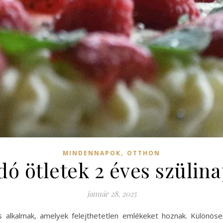
,
MINDENNAPOK
OTTHON
dó ötletek 2 éves szülina
január 28, 2025
 alkalmak, amelyek felejthetetlen emlékeket hoznak. Különös