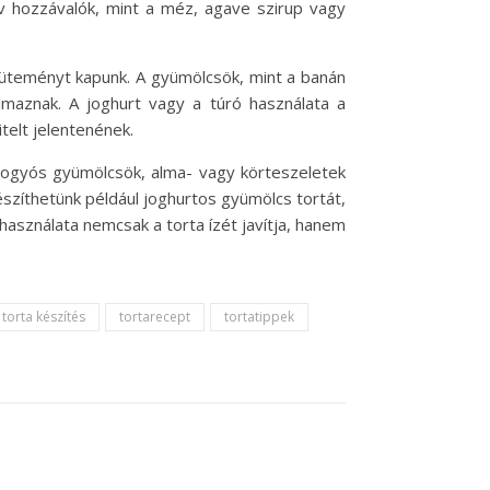
v hozzávalók, mint a méz, agave szirup vagy
 süteményt kapunk. A gyümölcsök, mint a banán
almaznak. A joghurt vagy a túró használata a
telt jelentenének.
 bogyós gyümölcsök, alma- vagy körteszeletek
szíthetünk például joghurtos gyümölcs tortát,
használata nemcsak a torta ízét javítja, hanem
torta készítés
tortarecept
tortatippek