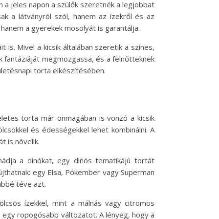
n a jeles napon a szülők szeretnék a legjobbat
ak a látványról szól, hanem az ízekről és az
 hanem a gyerekek mosolyát is garantálja.
s. Mivel a kicsik általában szeretik a színes,
kek fantáziáját megmozgassa, és a felnőtteknek
letésnapi torta elkészítésében.
eletes torta már önmagában is vonzó a kicsik
ölcsökkel és édességekkel lehet kombinálni. A
 is növelik.
ádja a dinókat, egy dinós tematikájú tortát
nyújthatnak: egy Elsa, Pókember vagy Superman
ibbé téve azt.
mölcsös ízekkel, mint a málnás vagy citromos
g, egy ropogósabb változatot. A lényeg, hogy a