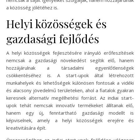
a közösség jólétéhez is.
Helyi közösségek és
gazdasági fejlődés
A helyi közösségek fejlesztésére irányuló erőfeszítések
nemcsak a gazdasági növekedést segítik elő, hanem
hozzájárulnak a társadalmi egyenlőtlenségek
csökkentéséhez is. A start-upok által létrehozott
munkahelyek és lehetőségek különösen fontosak a vidéki
és alacsony jövedelmű területeken, ahol a fiatalok gyakran
keresnek alternatív megélhetési forrást. Az indiai start-
upok tehát nemcsak innovatív termékeket állítanak elő,
hanem egy új, fenntartható gazdasági modellt is
képviselnek, amely a helyi közösségek erejére és
kreativitására épít.
Összességében az indiai start-upok fejlődése világosan