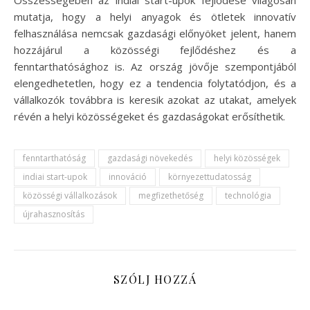
mutatja, hogy a helyi anyagok és ötletek innovatív
felhasználása nemcsak gazdasági előnyöket jelent, hanem
hozzájárul a közösségi fejlődéshez és a
fenntarthatósághoz is. Az ország jövője szempontjából
elengedhetetlen, hogy ez a tendencia folytatódjon, és a
vállalkozók továbbra is keresik azokat az utakat, amelyek
révén a helyi közösségeket és gazdaságokat erősíthetik.
fenntarthatóság
gazdasági növekedés
helyi közösségek
indiai start-upok
innováció
környezettudatosság
közösségi vállalkozások
megfizethetőség
technológia
újrahasznosítás
SZÓLJ HOZZÁ