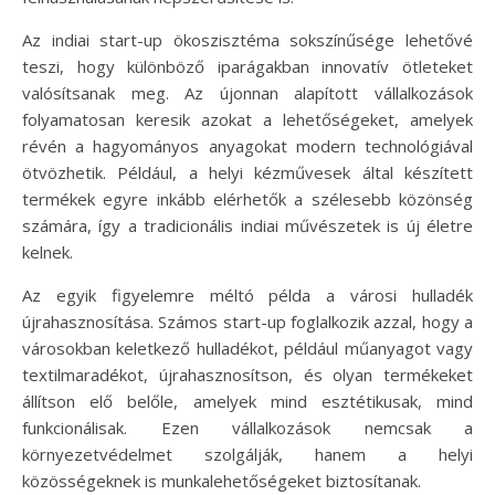
Az indiai start-up ökoszisztéma sokszínűsége lehetővé
teszi, hogy különböző iparágakban innovatív ötleteket
valósítsanak meg. Az újonnan alapított vállalkozások
folyamatosan keresik azokat a lehetőségeket, amelyek
révén a hagyományos anyagokat modern technológiával
ötvözhetik. Például, a helyi kézművesek által készített
termékek egyre inkább elérhetők a szélesebb közönség
számára, így a tradicionális indiai művészetek is új életre
kelnek.
Az egyik figyelemre méltó példa a városi hulladék
újrahasznosítása. Számos start-up foglalkozik azzal, hogy a
városokban keletkező hulladékot, például műanyagot vagy
textilmaradékot, újrahasznosítson, és olyan termékeket
állítson elő belőle, amelyek mind esztétikusak, mind
funkcionálisak. Ezen vállalkozások nemcsak a
környezetvédelmet szolgálják, hanem a helyi
közösségeknek is munkalehetőségeket biztosítanak.