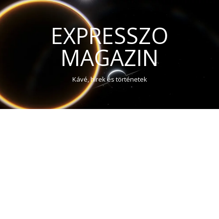
EXPRESSZO
MAGAZIN
Kávé, hírek és történetek