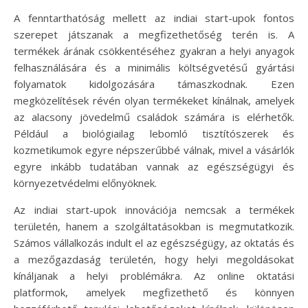
A fenntarthatóság mellett az indiai start-upok fontos
szerepet játszanak a megfizethetőség terén is. A
termékek árának csökkentéséhez gyakran a helyi anyagok
felhasználására és a minimális költségvetésű gyártási
folyamatok kidolgozására támaszkodnak. Ezen
megközelítések révén olyan termékeket kínálnak, amelyek
az alacsony jövedelmű családok számára is elérhetők.
Például a biológiailag lebomló tisztítószerek és
kozmetikumok egyre népszerűbbé válnak, mivel a vásárlók
egyre inkább tudatában vannak az egészségügyi és
környezetvédelmi előnyöknek.
Az indiai start-upok innovációja nemcsak a termékek
területén, hanem a szolgáltatásokban is megmutatkozik.
Számos vállalkozás indult el az egészségügy, az oktatás és
a mezőgazdaság területén, hogy helyi megoldásokat
kínáljanak a helyi problémákra. Az online oktatási
platformok, amelyek megfizethető és könnyen