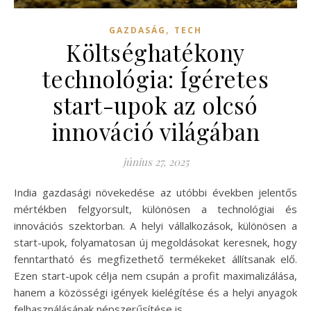
,
GAZDASÁG
TECH
Költséghatékony
technológia: Ígéretes
start-upok az olcsó
innováció világában
június 27, 2025
India gazdasági növekedése az utóbbi években jelentős
mértékben felgyorsult, különösen a technológiai és
innovációs szektorban. A helyi vállalkozások, különösen a
start-upok, folyamatosan új megoldásokat keresnek, hogy
fenntartható és megfizethető termékeket állítsanak elő.
Ezen start-upok célja nem csupán a profit maximalizálása,
hanem a közösségi igények kielégítése és a helyi anyagok
felhasználásának népszerűsítése is.