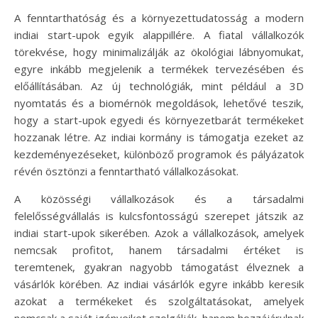
A fenntarthatóság és a környezettudatosság a modern
indiai start-upok egyik alappillére. A fiatal vállalkozók
törekvése, hogy minimalizálják az ökológiai lábnyomukat,
egyre inkább megjelenik a termékek tervezésében és
előállításában. Az új technológiák, mint például a 3D
nyomtatás és a biomérnök megoldások, lehetővé teszik,
hogy a start-upok egyedi és környezetbarát termékeket
hozzanak létre. Az indiai kormány is támogatja ezeket az
kezdeményezéseket, különböző programok és pályázatok
révén ösztönzi a fenntartható vállalkozásokat.
A közösségi vállalkozások és a társadalmi
felelősségvállalás is kulcsfontosságú szerepet játszik az
indiai start-upok sikerében. Azok a vállalkozások, amelyek
nemcsak profitot, hanem társadalmi értéket is
teremtenek, gyakran nagyobb támogatást élveznek a
vásárlók körében. Az indiai vásárlók egyre inkább keresik
azokat a termékeket és szolgáltatásokat, amelyek
nemcsak a saját igényeiket szolgálják, hanem hozzájárulnak