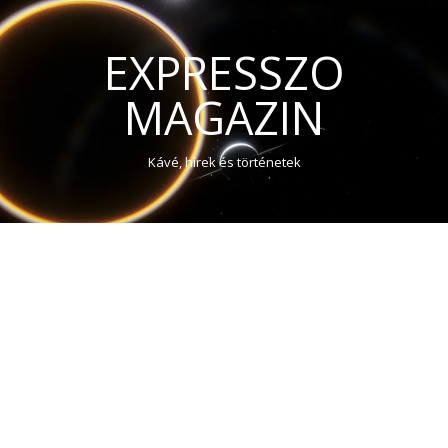
EXPRESSZO
MAGAZIN
Kávé, hírek és történetek