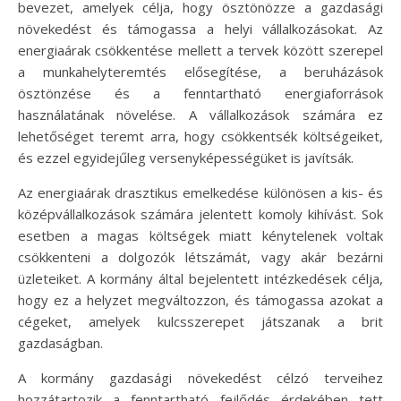
bevezet, amelyek célja, hogy ösztönözze a gazdasági
növekedést és támogassa a helyi vállalkozásokat. Az
energiaárak csökkentése mellett a tervek között szerepel
a munkahelyteremtés elősegítése, a beruházások
ösztönzése és a fenntartható energiaforrások
használatának növelése. A vállalkozások számára ez
lehetőséget teremt arra, hogy csökkentsék költségeiket,
és ezzel egyidejűleg versenyképességüket is javítsák.
Az energiaárak drasztikus emelkedése különösen a kis- és
középvállalkozások számára jelentett komoly kihívást. Sok
esetben a magas költségek miatt kénytelenek voltak
csökkenteni a dolgozók létszámát, vagy akár bezárni
üzleteiket. A kormány által bejelentett intézkedések célja,
hogy ez a helyzet megváltozzon, és támogassa azokat a
cégeket, amelyek kulcsszerepet játszanak a brit
gazdaságban.
A kormány gazdasági növekedést célzó terveihez
hozzátartozik a fenntartható fejlődés érdekében tett