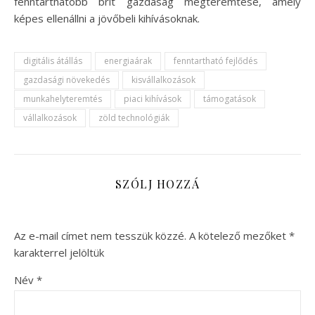
fenntarthatóbb brit gazdaság megteremtése, amely
képes ellenállni a jövőbeli kihívásoknak.
digitális átállás
energiaárak
fenntartható fejlődés
gazdasági növekedés
kisvállalkozások
munkahelyteremtés
piaci kihívások
támogatások
vállalkozások
zöld technológiák
SZÓLJ HOZZÁ
Az e-mail címet nem tesszük közzé.
A kötelező mezőket
*
karakterrel jelöltük
Név
*