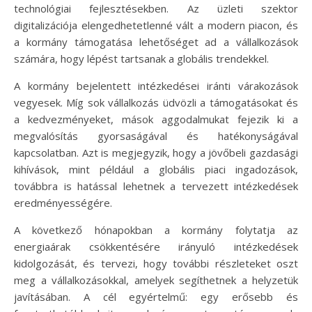
technológiai fejlesztésekben. Az üzleti szektor
digitalizációja elengedhetetlenné vált a modern piacon, és
a kormány támogatása lehetőséget ad a vállalkozások
számára, hogy lépést tartsanak a globális trendekkel.
A kormány bejelentett intézkedései iránti várakozások
vegyesek. Míg sok vállalkozás üdvözli a támogatásokat és
a kedvezményeket, mások aggodalmukat fejezik ki a
megvalósítás gyorsaságával és hatékonyságával
kapcsolatban. Azt is megjegyzik, hogy a jövőbeli gazdasági
kihívások, mint például a globális piaci ingadozások,
továbbra is hatással lehetnek a tervezett intézkedések
eredményességére.
A következő hónapokban a kormány folytatja az
energiaárak csökkentésére irányuló intézkedések
kidolgozását, és tervezi, hogy további részleteket oszt
meg a vállalkozásokkal, amelyek segíthetnek a helyzetük
javításában. A cél egyértelmű: egy erősebb és