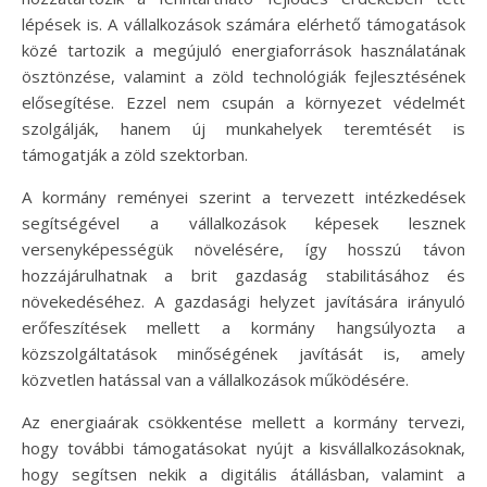
lépések is. A vállalkozások számára elérhető támogatások
közé tartozik a megújuló energiaforrások használatának
ösztönzése, valamint a zöld technológiák fejlesztésének
elősegítése. Ezzel nem csupán a környezet védelmét
szolgálják, hanem új munkahelyek teremtését is
támogatják a zöld szektorban.
A kormány reményei szerint a tervezett intézkedések
segítségével a vállalkozások képesek lesznek
versenyképességük növelésére, így hosszú távon
hozzájárulhatnak a brit gazdaság stabilitásához és
növekedéséhez. A gazdasági helyzet javítására irányuló
erőfeszítések mellett a kormány hangsúlyozta a
közszolgáltatások minőségének javítását is, amely
közvetlen hatással van a vállalkozások működésére.
Az energiaárak csökkentése mellett a kormány tervezi,
hogy további támogatásokat nyújt a kisvállalkozásoknak,
hogy segítsen nekik a digitális átállásban, valamint a