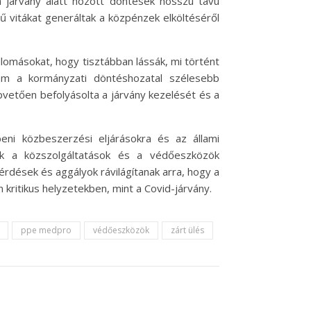
 a járvány alatt hozott döntések hosszú távú
 vitákat generáltak a közpénzek elköltéséről
lomásokat, hogy tisztábban lássák, mi történt
nem a kormányzati döntéshozatal szélesebb
pvetően befolyásolta a járvány kezelését és a
ni közbeszerzési eljárásokra és az állami
nak a közszolgáltatások és a védőeszközök
érdések és aggályok rávilágítanak arra, hogy a
kritikus helyzetekben, mint a Covid-járvány.
ppe medpro
védőeszközök
zárt ülés