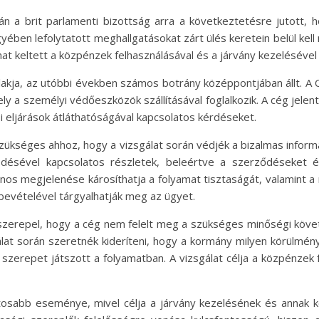
án a brit parlamenti bizottság arra a következtetésre jutott, 
ügyében lefolytatott meghallgatásokat zárt ülés keretein belül kel
at keltett a közpénzek felhasználásával és a járvány kezelésével
t alakja, az utóbbi években számos botrány középpontjában állt. A
ly a személyi védőeszközök szállításával foglalkozik. A cég jel
si eljárások átláthatóságával kapcsolatos kérdéseket.
szükséges ahhoz, hogy a vizsgálat során védjék a bizalmas inform
ésével kapcsolatos részletek, beleértve a szerződéseket és
nos megjelenése károsíthatja a folyamat tisztaságát, valamint a
mbevételével tárgyalhatják meg az ügyet.
zerepel, hogy a cég nem felelt meg a szükséges minőségi köve
álat során szeretnék kideríteni, hogy a kormány milyen körülmén
zerepet játszott a folyamatban. A vizsgálat célja a közpénzek 
ontosabb eseménye, mivel célja a járvány kezelésének és annak