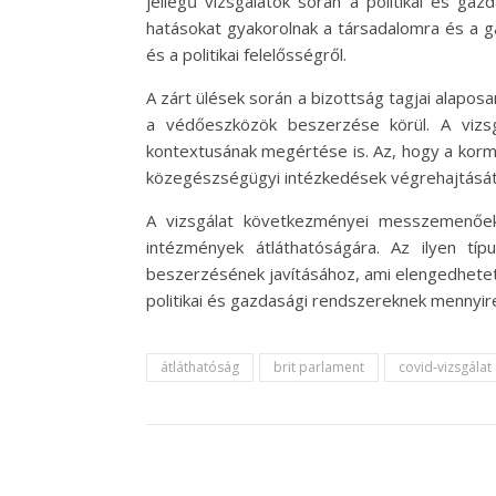
jellegű vizsgálatok során a politikai és ga
hatásokat gyakorolnak a társadalomra és a g
és a politikai felelősségről.
A zárt ülések során a bizottság tagjai alapo
a védőeszközök beszerzése körül. A vizsg
kontextusának megértése is. Az, hogy a kormá
közegészségügyi intézkedések végrehajtását
A vizsgálat következményei messzemenőek 
intézmények átláthatóságára. Az ilyen tí
beszerzésének javításához, ami elengedhetetle
politikai és gazdasági rendszereknek mennyire
átláthatóság
brit parlament
covid-vizsgálat