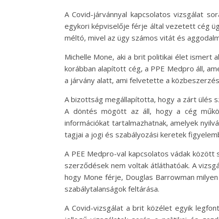
A Covid-járvánnyal kapcsolatos vizsgálat sor
egykori képviselője férje által vezetett cég 
méltó, mivel az ügy számos vitát és aggodalm
Michelle Mone, aki a brit politikai élet ismer
korábban alapított cég, a PPE Medpro áll, ame
a járvány alatt, ami felvetette a közbeszerzé
A bizottság megállapította, hogy a zárt ülés 
A döntés mögött az áll, hogy a cég működ
információkat tartalmazhatnak, amelyek nyilvá
tagjai a jogi és szabályozási keretek figyele
A PEE Medpro-val kapcsolatos vádak között s
szerződések nem voltak átláthatóak. A vizsg
hogy Mone férje, Douglas Barrowman milyen s
szabálytalanságok feltárása.
A Covid-vizsgálat a brit közélet egyik legf