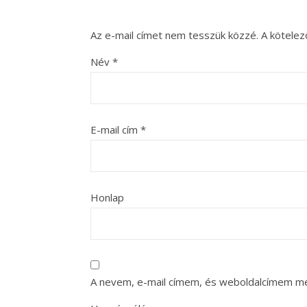
Az e-mail címet nem tesszük közzé.
A kötele
Név
*
E-mail cím
*
Honlap
A nevem, e-mail címem, és weboldalcímem m