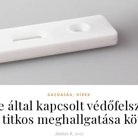
,
GAZDASÁG
HÍREK
 által kapcsolt védőfels
titkos meghallgatása kö
június 8, 2025