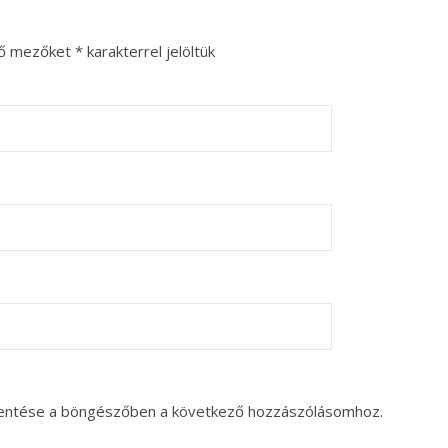
ző mezőket
*
karakterrel jelöltük
entése a böngészőben a következő hozzászólásomhoz.