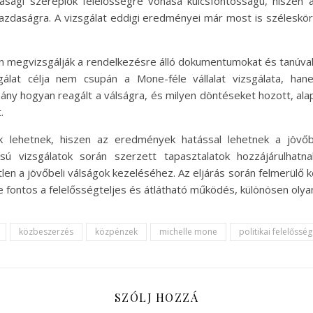
zdasági szereplők felelősségre vonása kulcsfontosságú, hiszen
azdaságra. A vizsgálat eddigi eredményei már most is széleskörű
san megvizsgálják a rendelkezésre álló dokumentumokat és tanúval
álat célja nem csupán a Mone-féle vállalat vizsgálata, ha
ny hogyan reagált a válságra, és milyen döntéseket hozott, ala
.
lehetnek, hiszen az eredmények hatással lehetnek a jövőbe
pusú vizsgálatok során szerzett tapasztalatok hozzájárulhat
n a jövőbeli válságok kezeléséhez. Az eljárás során felmerülő k
 fontos a felelősségteljes és átlátható működés, különösen olyan 
közbeszerzés
közpénzek
michelle mone
politikai felelősség
SZÓLJ HOZZÁ