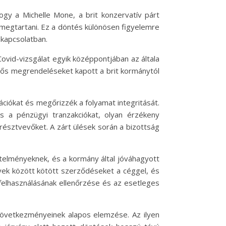
hogy a Michelle Mone, a brit konzervatív párt
l megtartani. Ez a döntés különösen figyelemre
 kapcsolatban.
 Covid-vizsgálat egyik középpontjában az általa
entős megrendeléseket kapott a brit kormánytól
ációkat és megőrizzék a folyamat integritását.
 a pénzügyi tranzakciókat, olyan érzékeny
 résztvevőket. A zárt ülések során a bizottság
telményeknek, és a kormány által jóváhagyott
yek között kötött szerződéseket a céggel, és
felhasználásának ellenőrzése és az esetleges
 következményeinek alapos elemzése. Az ilyen