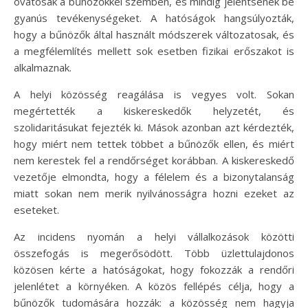
óvatosak a bűnözőkkel szemben, és mindig jelentsenek be
gyanús tevékenységeket. A hatóságok hangsúlyozták,
hogy a bűnözők által használt módszerek változatosak, és
a megfélemlítés mellett sok esetben fizikai erőszakot is
alkalmaznak.
A helyi közösség reagálása is vegyes volt. Sokan
megértették a kiskereskedők helyzetét, és
szolidaritásukat fejezték ki. Mások azonban azt kérdezték,
hogy miért nem tettek többet a bűnözők ellen, és miért
nem kerestek fel a rendőrséget korábban. A kiskereskedő
vezetője elmondta, hogy a félelem és a bizonytalanság
miatt sokan nem merik nyilvánosságra hozni ezeket az
eseteket.
Az incidens nyomán a helyi vállalkozások közötti
összefogás is megerősödött. Több üzlettulajdonos
közösen kérte a hatóságokat, hogy fokozzák a rendőri
jelenlétet a környéken. A közös fellépés célja, hogy a
bűnözők tudomására hozzák: a közösség nem hagyja