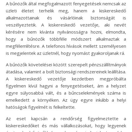
A bűnözők által megfogalmazott fenyegetések nemcsak az
üzleti életet terhelik meg, hanem a kiskereskedő
alkalmazottainak és vásárlóinak biztonságát is
veszélyeztetik. A kiskereskedő vezetője, aki nevét
kérésére nem kívánta nyilvánosságra hozni, elmondta,
hogy a bűnözők többféle módszert alkalmaztak a
megfélemlítésre. A telefonos hívások mellett személyesen
is megjelentek az üzletnél, hogy nyomást gyakoroljanak rá.
A bűnözők követelései között szerepelt pénzszállítmányok
átadása, valamint a bolt biztonsági rendszereinek leállítása.
A kiskereskedő vezetője kezdetben megpróbálta
figyelmen kívül hagyni a fenyegetéseket, ám a helyzet
egyre súlyosabbá vált, és a bűncselekmények száma is
emelkedett a környéken. Az ügy egyre inkább a helyi
hatóságok figyelmét is felkeltette.
Az eset kapcsán a rendőrség figyelmeztette a
kiskereskedőket és más vállalkozásokat, hogy legyenek