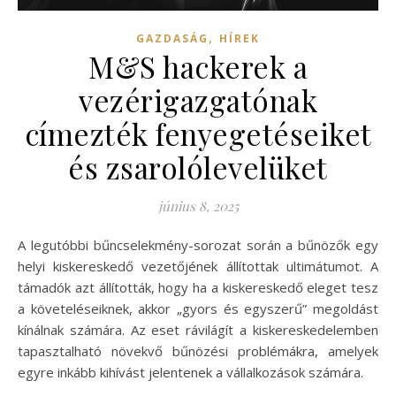
,
GAZDASÁG
HÍREK
M&S hackerek a
vezérigazgatónak
címezték fenyegetéseiket
és zsarolólevelüket
június 8, 2025
A legutóbbi bűncselekmény-sorozat során a bűnözők egy
helyi kiskereskedő vezetőjének állítottak ultimátumot. A
támadók azt állították, hogy ha a kiskereskedő eleget tesz
a követeléseiknek, akkor „gyors és egyszerű” megoldást
kínálnak számára. Az eset rávilágít a kiskereskedelemben
tapasztalható növekvő bűnözési problémákra, amelyek
egyre inkább kihívást jelentenek a vállalkozások számára.