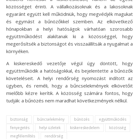
közösséget érinti. A vállalkozásoknak és a lakosoknak
egyaránt együtt kell működniük, hogy megvédjék magukat
és egymást a bűnözőkkel szemben. Az elkövetkező
hónapokban a helyi hatóságok várhatóan szorosabb
együttműködést alakítanak ki a közösséggel, hogy
megerősítsék a biztonságot és visszaállítsák a nyugalmat a
környéken.
A kiskereskedő vezetője végül úgy döntött, hogy
együttműködik a hatóságokkal, és bejelentette a bűnözők
követeléseit. A helyi rendőrség nyomozást indított az
ügyben, és reméli, hogy a bűncselekmények elkövetőit
mielőbb kézre kerítik. A közösség számára fontos, hogy
tudják: a bűnözés nem maradhat következmények nélkül.
biztonság
bűncselekmény
bűnözés
együttműködés
fenyegetés
helyi üzletek
kiskereskedelem
közösség
megfélemlítés
rendőrség