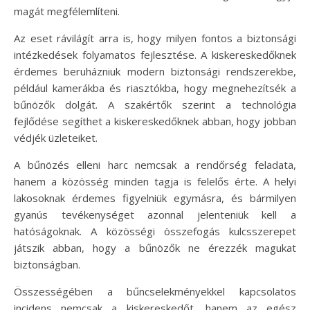
magát megfélemlíteni.
Az eset rávilágít arra is, hogy milyen fontos a biztonsági
intézkedések folyamatos fejlesztése. A kiskereskedőknek
érdemes beruházniuk modern biztonsági rendszerekbe,
például kamerákba és riasztókba, hogy megnehezítsék a
bűnözők dolgát. A szakértők szerint a technológia
fejlődése segíthet a kiskereskedőknek abban, hogy jobban
védjék üzleteiket.
A bűnözés elleni harc nemcsak a rendőrség feladata,
hanem a közösség minden tagja is felelős érte. A helyi
lakosoknak érdemes figyelniük egymásra, és bármilyen
gyanús tevékenységet azonnal jelenteniük kell a
hatóságoknak. A közösségi összefogás kulcsszerepet
játszik abban, hogy a bűnözők ne érezzék magukat
biztonságban.
Összességében a bűncselekményekkel kapcsolatos
incidens nemcsak a kiskereskedőt, hanem az egész