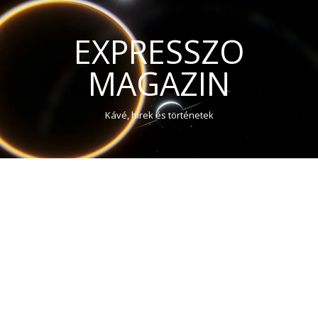
EXPRESSZO
MAGAZIN
Kávé, hírek és történetek