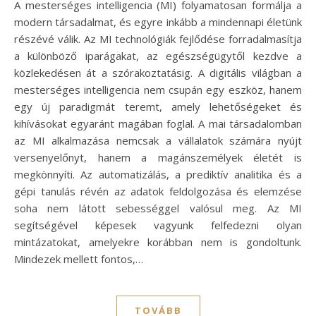
A mesterséges intelligencia (MI) folyamatosan formálja a
modern társadalmat, és egyre inkább a mindennapi életünk
részévé válik. Az MI technológiák fejlődése forradalmasítja
a különböző iparágakat, az egészségügytől kezdve a
közlekedésen át a szórakoztatásig. A digitális világban a
mesterséges intelligencia nem csupán egy eszköz, hanem
egy új paradigmát teremt, amely lehetőségeket és
kihívásokat egyaránt magában foglal. A mai társadalomban
az MI alkalmazása nemcsak a vállalatok számára nyújt
versenyelőnyt, hanem a magánszemélyek életét is
megkönnyíti. Az automatizálás, a prediktív analitika és a
gépi tanulás révén az adatok feldolgozása és elemzése
soha nem látott sebességgel valósul meg. Az MI
segítségével képesek vagyunk felfedezni olyan
mintázatokat, amelyekre korábban nem is gondoltunk.
Mindezek mellett fontos,…
TOVÁBB