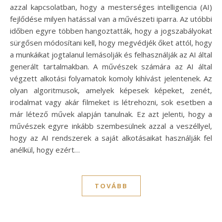
azzal kapcsolatban, hogy a mesterséges intelligencia (AI)
fejlődése milyen hatással van a művészeti iparra. Az utóbbi
időben egyre többen hangoztatták, hogy a jogszabályokat
sürgősen módosítani kell, hogy megvédjék őket attól, hogy
a munkáikat jogtalanul lemásolják és felhasználják az AI által
generált tartalmakban. A művészek számára az AI által
végzett alkotási folyamatok komoly kihívást jelentenek. Az
olyan algoritmusok, amelyek képesek képeket, zenét,
irodalmat vagy akár filmeket is létrehozni, sok esetben a
már létező művek alapján tanulnak. Ez azt jelenti, hogy a
művészek egyre inkább szembesülnek azzal a veszéllyel,
hogy az AI rendszerek a saját alkotásaikat használják fel
anélkül, hogy ezért…
TOVÁBB