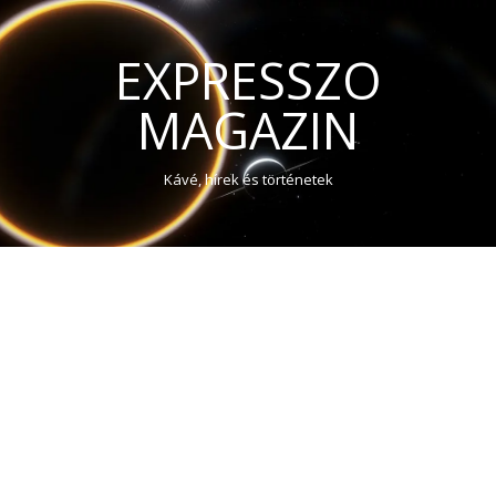
EXPRESSZO
MAGAZIN
Kávé, hírek és történetek