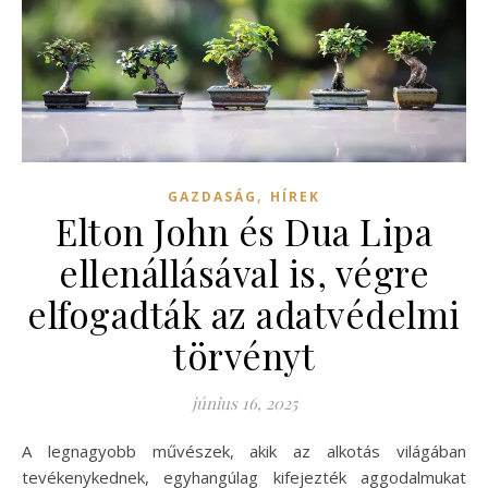
,
GAZDASÁG
HÍREK
Elton John és Dua Lipa
ellenállásával is, végre
elfogadták az adatvédelmi
törvényt
június 16, 2025
A legnagyobb művészek, akik az alkotás világában
tevékenykednek, egyhangúlag kifejezték aggodalmukat