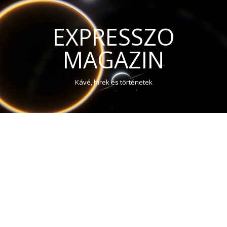
EXPRESSZO
MAGAZIN
Kávé, hírek és történetek