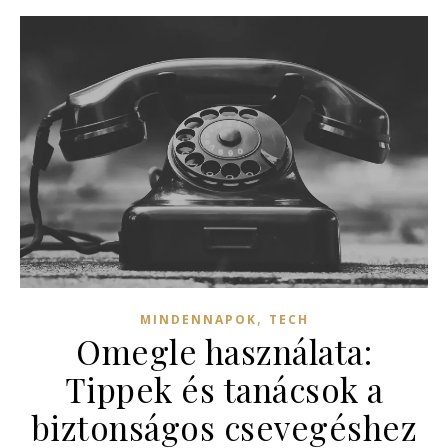
,
MINDENNAPOK
TECH
Omegle használata:
Tippek és tanácsok a
biztonságos csevegéshez