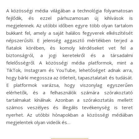
A közösségi média világában a technológia folyamatosan
fejlődik, és ezzel párhuzamosan új kihívások is
megjelennek. Az utóbbi időben egyre több olyan tartalom
bukkant fel, amely a saját halálos fegyverek elkészítését
népszerűsíti. E jelenség aggasztó mértékben terjed a
fiatalok körében, és komoly kérdéseket vet fel a
biztonságról, a jogi keretekről és a társadalmi
felelősségről. A közösségi média platformok, mint a
TikTok, Instagram és YouTube, lehetőséget adnak arra,
hogy bárki megossza az ötleteit, tapasztalatait és tudását.
E platformok varázsa, hogy viszonylag egyszerűen
elérhetők, és a felhasználók számára szórakoztató
tartalmakat kínálnak. Azonban a szórakoztatás mellett
számos veszélyes és illegális tevékenység is teret
nyerhet. Az utóbbi hónapokban a közösségi médiában
megjelentek olyan videók és…