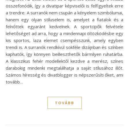
összefonódik, így a divatipar képviselői is felfigyeltek erre
a trendre. A surranók nem csupán a kényelem szimbólumai,
hanem egy olyan stíluselem is, amelyet a fiatalok és a
felnőttek egyaránt kedvelnek. A sportcipők felvétele
lehetőséget ad arra, hogy a mindennapi öltözködésbe egy
kis sportos, laza elemet csempésszünk, amely egyben
trendi is. A surranók rendkívül sokféle dizájnban és színben
kaphatók, így könnyen beilleszthetők bármilyen ruhatárba.
A klasszikus fehér modellektől kezdve a merész, színes
darabokig mindenki megtalálhatja a saját stílusához illőt.
Számos híresség és divatblogger is népszerűsíti őket, ami
tovább…
TOVÁBB