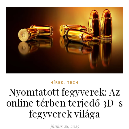
,
HÍREK
TECH
Nyomtatott fegyverek: Az
online térben terjedő 3D-s
fegyverek világa
június 28, 2025