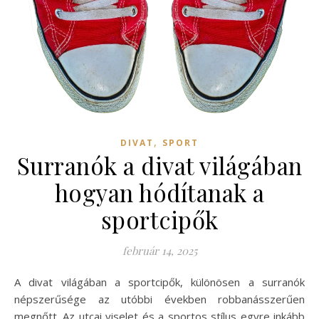
,
DIVAT
SPORT
Surranók a divat világában
hogyan hódítanak a
sportcipők
február 14, 2025
A divat világában a sportcipők, különösen a surranók
népszerűsége az utóbbi években robbanásszerűen
megnőtt. Az utcai viselet és a sportos stílus egyre inkább