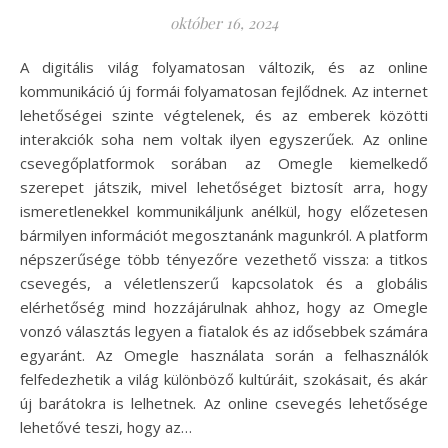
október 16, 2024
A digitális világ folyamatosan változik, és az online
kommunikáció új formái folyamatosan fejlődnek. Az internet
lehetőségei szinte végtelenek, és az emberek közötti
interakciók soha nem voltak ilyen egyszerűek. Az online
csevegőplatformok sorában az Omegle kiemelkedő
szerepet játszik, mivel lehetőséget biztosít arra, hogy
ismeretlenekkel kommunikáljunk anélkül, hogy előzetesen
bármilyen információt megosztanánk magunkról. A platform
népszerűsége több tényezőre vezethető vissza: a titkos
csevegés, a véletlenszerű kapcsolatok és a globális
elérhetőség mind hozzájárulnak ahhoz, hogy az Omegle
vonzó választás legyen a fiatalok és az idősebbek számára
egyaránt. Az Omegle használata során a felhasználók
felfedezhetik a világ különböző kultúráit, szokásait, és akár
új barátokra is lelhetnek. Az online csevegés lehetősége
lehetővé teszi, hogy az…