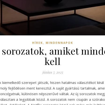
,
HÍREK
MINDENNAPOK
ix sorozatok, amiket min
kell
június 7, 2025
x kiemelkedő szerepet játszik, hiszen hatalmas választékot kíná
moly fejlődésen ment keresztül. A saját gyártású tartalmak, a
oncolgatnak, különösen népszerűvé váltak. Az új sorozatok megje
választani a legjobbak közül. A sorozatok nem csupán a szórako