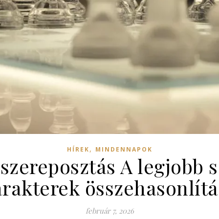
,
HÍREK
MINDENNAPOK
 szereposztás A legjobb 
arakterek összehasonlítá
február 7, 2026