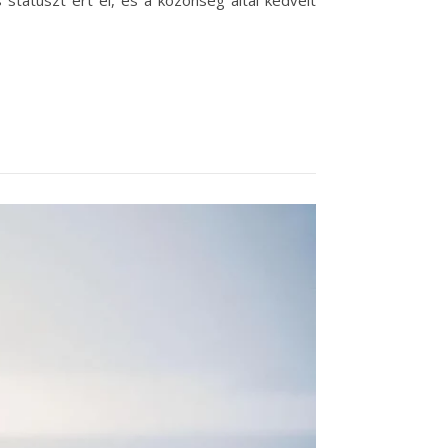
 státuszt ért el, és a közönség által kedvelt