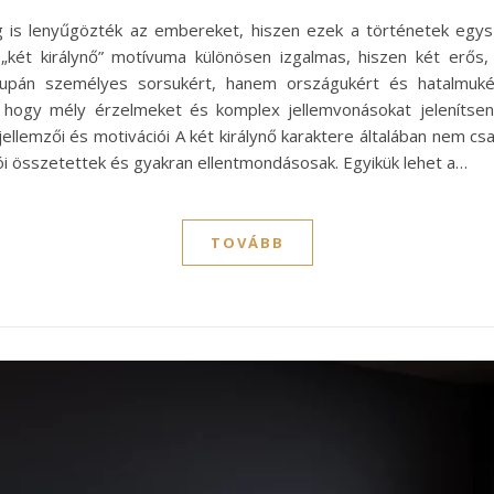
dig is lenyűgözték az embereket, hiszen ezek a történetek egy
„két királynő” motívuma különösen izgalmas, hiszen két erős,
supán személyes sorsukért, hanem országukért és hatalmuké
, hogy mély érzelmeket és komplex jellemvonásokat jelenítsen
jellemzői és motivációi A két királynő karaktere általában nem 
iói összetettek és gyakran ellentmondásosak. Egyikük lehet a…
TOVÁBB