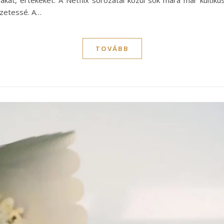
ákat, értékeket. A Netflix sorozatai közül sok mára már kultikus
ezetessé. A…
TOVÁBB