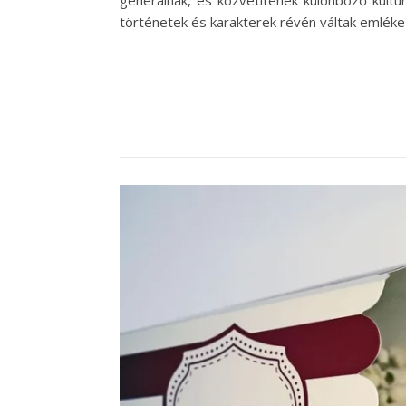
generálnak, és közvetítenek különböző kultúr
történetek és karakterek révén váltak emlék