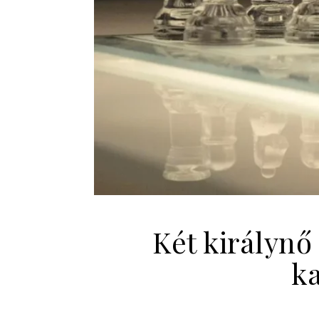
Két királynő
k