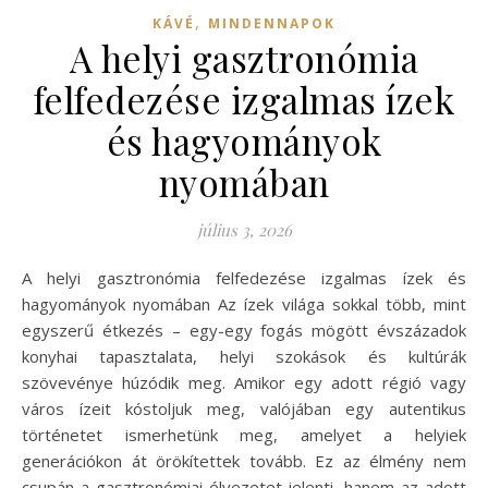
,
KÁVÉ
MINDENNAPOK
A helyi gasztronómia
felfedezése izgalmas ízek
és hagyományok
nyomában
július 3, 2026
A helyi gasztronómia felfedezése izgalmas ízek és
hagyományok nyomában Az ízek világa sokkal több, mint
egyszerű étkezés – egy-egy fogás mögött évszázadok
konyhai tapasztalata, helyi szokások és kultúrák
szövevénye húzódik meg. Amikor egy adott régió vagy
város ízeit kóstoljuk meg, valójában egy autentikus
történetet ismerhetünk meg, amelyet a helyiek
generációkon át örökítettek tovább. Ez az élmény nem
csupán a gasztronómiai élvezetet jelenti, hanem az adott