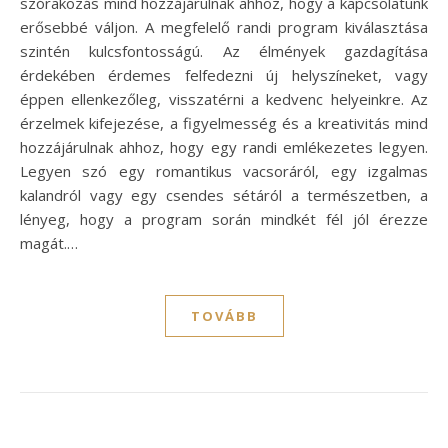
szórakozás mind hozzájárulnak ahhoz, hogy a kapcsolatunk
erősebbé váljon. A megfelelő randi program kiválasztása
szintén kulcsfontosságú. Az élmények gazdagítása
érdekében érdemes felfedezni új helyszíneket, vagy
éppen ellenkezőleg, visszatérni a kedvenc helyeinkre. Az
érzelmek kifejezése, a figyelmesség és a kreativitás mind
hozzájárulnak ahhoz, hogy egy randi emlékezetes legyen.
Legyen szó egy romantikus vacsoráról, egy izgalmas
kalandról vagy egy csendes sétáról a természetben, a
lényeg, hogy a program során mindkét fél jól érezze
magát.…
TOVÁBB