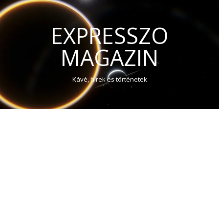
EXPRESSZO
MAGAZIN
Kávé, hírek és történetek