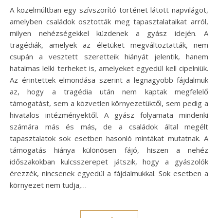
A közelmúltban egy szívszorító történet látott napvilágot,
amelyben családok osztották meg tapasztalataikat arról,
milyen nehézségekkel küzdenek a gyász idején. A
tragédiák, amelyek az életüket megváltoztatták, nem
csupán a vesztett szeretteik hiányát jelentik, hanem
hatalmas lelki terheket is, amelyeket egyedül kell cipelniük.
Az érintettek elmondása szerint a legnagyobb fájdalmuk
az, hogy a tragédia után nem kaptak megfelelő
támogatást, sem a közvetlen környezetüktől, sem pedig a
hivatalos intézményektől. A gyász folyamata mindenki
számára más és más, de a családok által megélt
tapasztalatok sok esetben hasonló mintákat mutatnak. A
támogatás hiánya különösen fájó, hiszen a nehéz
időszakokban kulcsszerepet játszik, hogy a gyászolók
érezzék, nincsenek egyedül a fájdalmukkal. Sok esetben a
környezet nem tudja,…