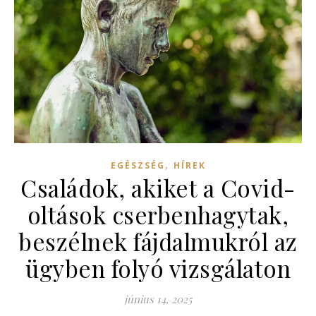
,
EGÉSZSÉG
HÍREK
Családok, akiket a Covid-
oltások cserbenhagytak,
beszélnek fájdalmukról az
ügyben folyó vizsgálaton
június 14, 2025