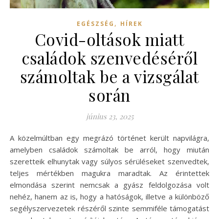
,
EGÉSZSÉG
HÍREK
Covid-oltások miatt
családok szenvedéséről
számoltak be a vizsgálat
során
június 23, 2025
A közelmúltban egy megrázó történet került napvilágra,
amelyben családok számoltak be arról, hogy miután
szeretteik elhunytak vagy súlyos sérüléseket szenvedtek,
teljes mértékben magukra maradtak. Az érintettek
elmondása szerint nemcsak a gyász feldolgozása volt
nehéz, hanem az is, hogy a hatóságok, illetve a különböző
segélyszervezetek részéről szinte semmiféle támogatást