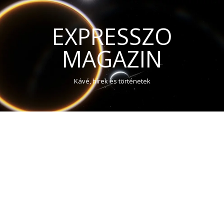
EXPRESSZO
MAGAZIN
Kávé, hírek és történetek