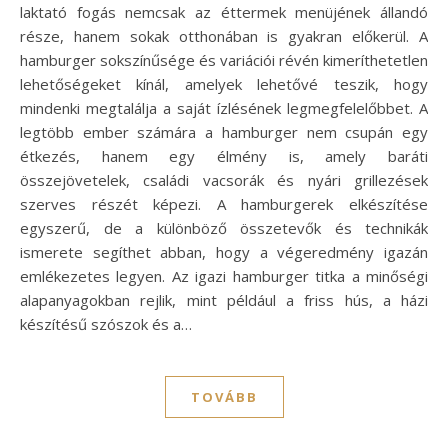
laktató fogás nemcsak az éttermek menüjének állandó
része, hanem sokak otthonában is gyakran előkerül. A
hamburger sokszínűsége és variációi révén kimeríthetetlen
lehetőségeket kínál, amelyek lehetővé teszik, hogy
mindenki megtalálja a saját ízlésének legmegfelelőbbet. A
legtöbb ember számára a hamburger nem csupán egy
étkezés, hanem egy élmény is, amely baráti
összejövetelek, családi vacsorák és nyári grillezések
szerves részét képezi. A hamburgerek elkészítése
egyszerű, de a különböző összetevők és technikák
ismerete segíthet abban, hogy a végeredmény igazán
emlékezetes legyen. Az igazi hamburger titka a minőségi
alapanyagokban rejlik, mint például a friss hús, a házi
készítésű szószok és a…
TOVÁBB