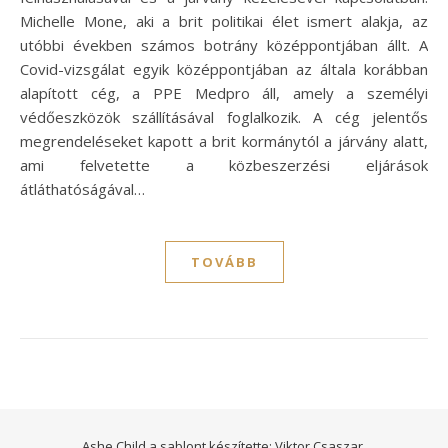
Michelle Mone, aki a brit politikai élet ismert alakja, az
utóbbi években számos botrány középpontjában állt. A
Covid-vizsgálat egyik középpontjában az általa korábban
alapított cég, a PPE Medpro áll, amely a személyi
védőeszközök szállításával foglalkozik. A cég jelentős
megrendeléseket kapott a brit kormánytól a járvány alatt,
ami felvetette a közbeszerzési eljárások
átláthatóságával…
TOVÁBB
Ashe Child a sablont készítette:
Viktor Csaszar.