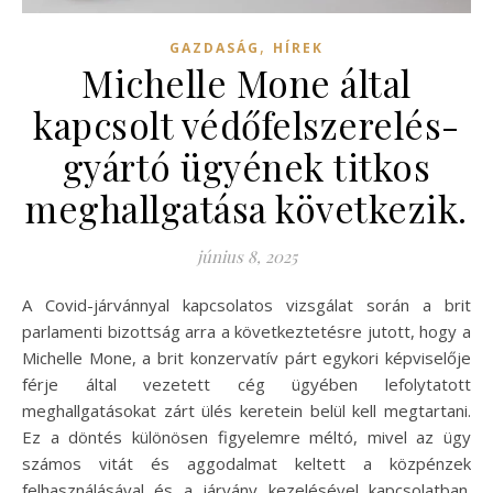
,
GAZDASÁG
HÍREK
Michelle Mone által
kapcsolt védőfelszerelés-
gyártó ügyének titkos
meghallgatása következik.
június 8, 2025
A Covid-járvánnyal kapcsolatos vizsgálat során a brit
parlamenti bizottság arra a következtetésre jutott, hogy a
Michelle Mone, a brit konzervatív párt egykori képviselője
férje által vezetett cég ügyében lefolytatott
meghallgatásokat zárt ülés keretein belül kell megtartani.
Ez a döntés különösen figyelemre méltó, mivel az ügy
számos vitát és aggodalmat keltett a közpénzek
felhasználásával és a járvány kezelésével kapcsolatban.