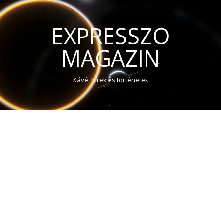
EXPRESSZO
MAGAZIN
Kávé, hírek és történetek