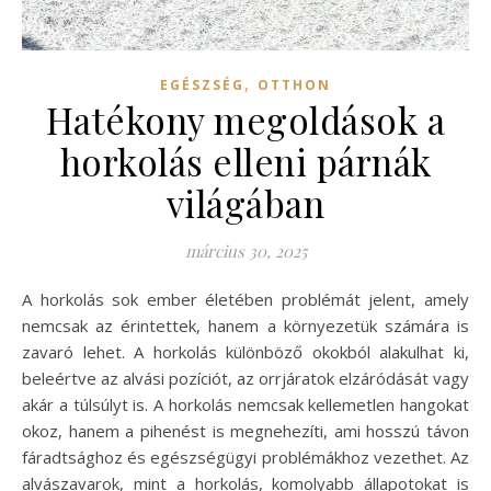
,
EGÉSZSÉG
OTTHON
Hatékony megoldások a
horkolás elleni párnák
világában
március 30, 2025
A horkolás sok ember életében problémát jelent, amely
nemcsak az érintettek, hanem a környezetük számára is
zavaró lehet. A horkolás különböző okokból alakulhat ki,
beleértve az alvási pozíciót, az orrjáratok elzáródását vagy
akár a túlsúlyt is. A horkolás nemcsak kellemetlen hangokat
okoz, hanem a pihenést is megnehezíti, ami hosszú távon
fáradtsághoz és egészségügyi problémákhoz vezethet. Az
alvászavarok, mint a horkolás, komolyabb állapotokat is