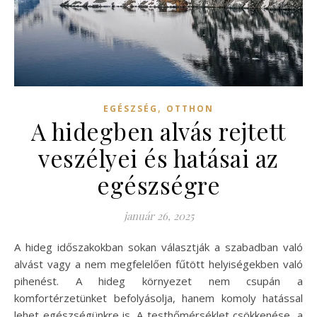
,
EGÉSZSÉG
OTTHON
A hidegben alvás rejtett
veszélyei és hatásai az
egészségre
január 26, 2025
A hideg időszakokban sokan választják a szabadban való
alvást vagy a nem megfelelően fűtött helyiségekben való
pihenést. A hideg környezet nem csupán a
komfortérzetünket befolyásolja, hanem komoly hatással
lehet egészségünkre is. A testhőmérséklet csökkenése, a