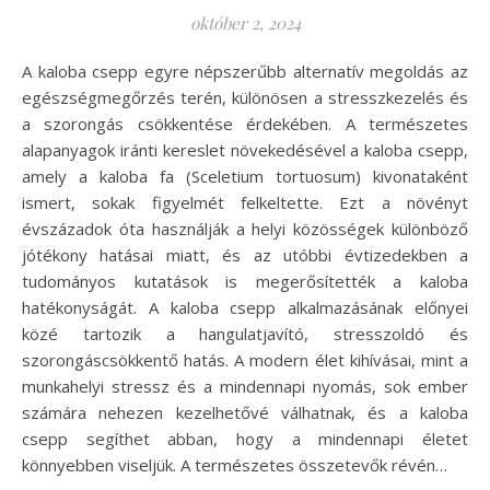
október 2, 2024
A kaloba csepp egyre népszerűbb alternatív megoldás az
egészségmegőrzés terén, különösen a stresszkezelés és
a szorongás csökkentése érdekében. A természetes
alapanyagok iránti kereslet növekedésével a kaloba csepp,
amely a kaloba fa (Sceletium tortuosum) kivonataként
ismert, sokak figyelmét felkeltette. Ezt a növényt
évszázadok óta használják a helyi közösségek különböző
jótékony hatásai miatt, és az utóbbi évtizedekben a
tudományos kutatások is megerősítették a kaloba
hatékonyságát. A kaloba csepp alkalmazásának előnyei
közé tartozik a hangulatjavító, stresszoldó és
szorongáscsökkentő hatás. A modern élet kihívásai, mint a
munkahelyi stressz és a mindennapi nyomás, sok ember
számára nehezen kezelhetővé válhatnak, és a kaloba
csepp segíthet abban, hogy a mindennapi életet
könnyebben viseljük. A természetes összetevők révén…