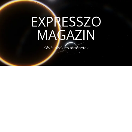
EXPRESSZO
MAGAZIN
Kávé, hírek és történetek