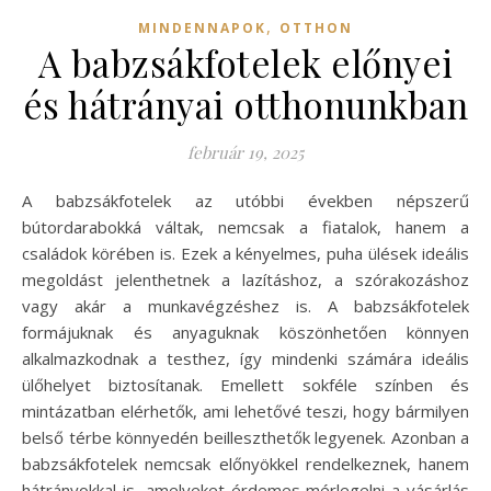
,
MINDENNAPOK
OTTHON
A babzsákfotelek előnyei
és hátrányai otthonunkban
február 19, 2025
A babzsákfotelek az utóbbi években népszerű
bútordarabokká váltak, nemcsak a fiatalok, hanem a
családok körében is. Ezek a kényelmes, puha ülések ideális
megoldást jelenthetnek a lazításhoz, a szórakozáshoz
vagy akár a munkavégzéshez is. A babzsákfotelek
formájuknak és anyaguknak köszönhetően könnyen
alkalmazkodnak a testhez, így mindenki számára ideális
ülőhelyet biztosítanak. Emellett sokféle színben és
mintázatban elérhetők, ami lehetővé teszi, hogy bármilyen
belső térbe könnyedén beilleszthetők legyenek. Azonban a
babzsákfotelek nemcsak előnyökkel rendelkeznek, hanem
hátrányokkal is, amelyeket érdemes mérlegelni a vásárlás