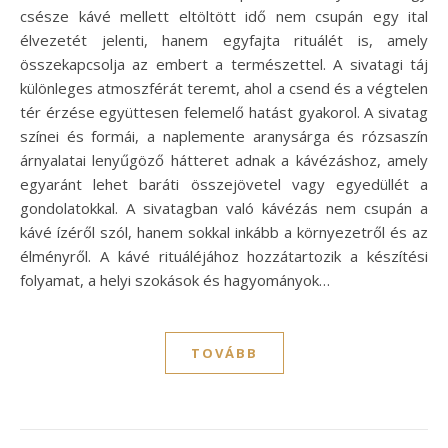
csésze kávé mellett eltöltött idő nem csupán egy ital
élvezetét jelenti, hanem egyfajta rituálét is, amely
összekapcsolja az embert a természettel. A sivatagi táj
különleges atmoszférát teremt, ahol a csend és a végtelen
tér érzése együttesen felemelő hatást gyakorol. A sivatag
színei és formái, a naplemente aranysárga és rózsaszín
árnyalatai lenyűgöző hátteret adnak a kávézáshoz, amely
egyaránt lehet baráti összejövetel vagy egyedüllét a
gondolatokkal. A sivatagban való kávézás nem csupán a
kávé ízéről szól, hanem sokkal inkább a környezetről és az
élményről. A kávé rituáléjához hozzátartozik a készítési
folyamat, a helyi szokások és hagyományok…
TOVÁBB