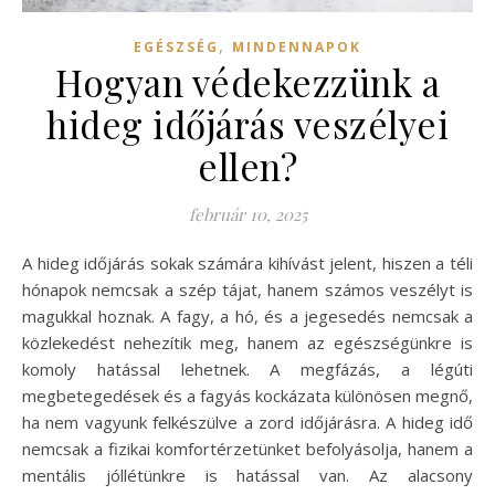
,
EGÉSZSÉG
MINDENNAPOK
Hogyan védekezzünk a
hideg időjárás veszélyei
ellen?
február 10, 2025
A hideg időjárás sokak számára kihívást jelent, hiszen a téli
hónapok nemcsak a szép tájat, hanem számos veszélyt is
magukkal hoznak. A fagy, a hó, és a jegesedés nemcsak a
közlekedést nehezítik meg, hanem az egészségünkre is
komoly hatással lehetnek. A megfázás, a légúti
megbetegedések és a fagyás kockázata különösen megnő,
ha nem vagyunk felkészülve a zord időjárásra. A hideg idő
nemcsak a fizikai komfortérzetünket befolyásolja, hanem a
mentális jóllétünkre is hatással van. Az alacsony