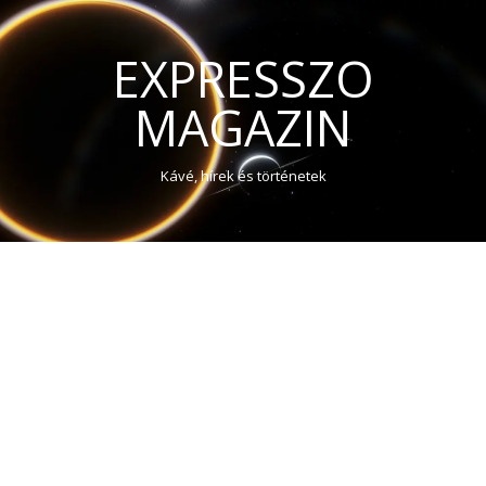
EXPRESSZO
MAGAZIN
Kávé, hírek és történetek