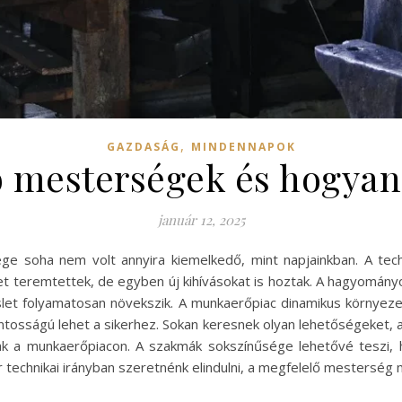
,
GAZDASÁG
MINDENNAPOK
 mesterségek és hogyan s
január 12, 2025
 soha nem volt annyira kiemelkedő, mint napjainkban. A techno
ket teremtettek, de egyben új kihívásokat is hoztak. A hagyomá
reslet folyamatosan növekszik. A munkaerőpiac dinamikus körn
ntosságú lehet a sikerhez. Sokan keresnek olyan lehetőségeket, 
k a munkaerőpiacon. A szakmák sokszínűsége lehetővé teszi, h
ár technikai irányban szeretnénk elindulni, a megfelelő mestersé