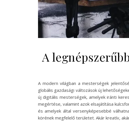
A legnépszerűbb
A modern világban a mesterségek jelentősége
globális gazdasági változások új lehetősége
új digitális mesterségek, amelyek iránti ke
megértése, valamint azok elsajátítása kulcsfo
és amelyek által versenyképesebbé válhatna
körének megfelelő területet. Akár kreatív, ak