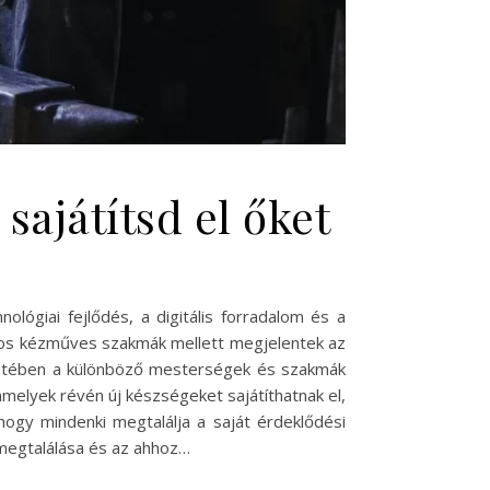
ajátítsd el őket
lógiai fejlődés, a digitális forradalom és a
nyos kézműves szakmák mellett megjelentek az
yezetében a különböző mesterségek és szakmák
amelyek révén új készségeket sajátíthatnak el,
ogy mindenki megtalálja a saját érdeklődési
g megtalálása és az ahhoz…