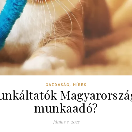
,
GAZDASÁG
HÍREK
nkáltatók Magyarország
munkaadó?
június 5, 2025