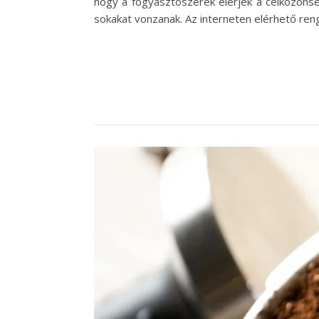
hogy a fogyasztószerek elérjék a célközönsé
sokakat vonzanak. Az interneten elérhető ren