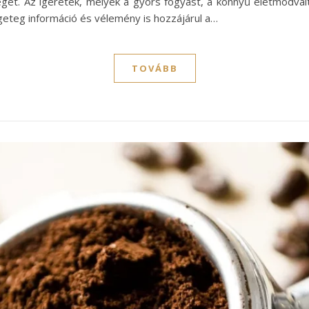
get. Az ígéretek, melyek a gyors fogyást, a könnyű életmódvált
geteg információ és vélemény is hozzájárul a…
TOVÁBB