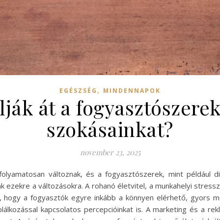
,
EGÉSZSÉG
MINDENNAPOK
ák át a fogyasztószerek
szokásainkat?
november 23, 2025
olyamatosan változnak, és a fogyasztószerek, mint például di
k ezekre a változásokra. A rohanó életvitel, a munkahelyi stres
, hogy a fogyasztók egyre inkább a könnyen elérhető, gyors 
lálkozással kapcsolatos percepcióinkat is. A marketing és a re