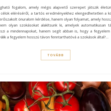
ató fogalom, amely mégis alapvető szerepet játszik életün
s célok eléréséről, a tartós eredményekhez elengedhetetlen a 
erőszakolt önuralom kérdése, hanem olyan folyamat, amely hosszú
anem olyan szokásokat alakítsunk ki, amelyek automatikusan 
zi a mindennapokat, hanem segít abban is, hogy a fegyelem 
álik a fegyelem hosszú távon fenntarthatóvá a szokások által?…
TOVÁBB