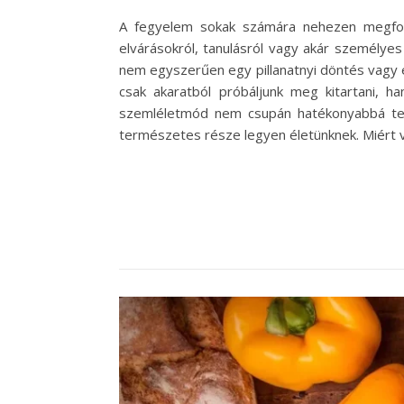
A fegyelem sokak számára nehezen megfogh
elvárásokról, tanulásról vagy akár személye
nem egyszerűen egy pillanatnyi döntés vagy 
csak akaratból próbáljunk meg kitartani, h
szemléletmód nem csupán hatékonyabbá tes
természetes része legyen életünknek. Miért v