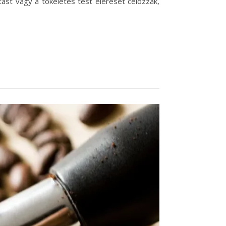
ást vagy a tökéletes test elérését célozzák,