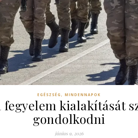
,
EGÉSZSÉG
MINDENNAPOK
 a fegyelem kialakítását 
gondolkodni
június 9, 2026