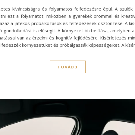
tes kíváncsiságra és folyamatos felfedezésre épül. A szülők
tni ezt a folyamatot, miközben a gyerekek örömmel és kreativi
azaz a játékos próbálkozások és felfedezések ösztönzése. A k
 gondolkodást is elősegít. A környezet biztosítása, amelyben a
hatással van az érzelmi és kognitív fejlődésére. Kísérletezés 
 felfedezzék környezetüket és próbálgassák képességeiket. A kís
TOVÁBB