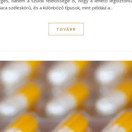
eges, hanem a szülők felelőssége is, hogy a lehető legbizton
aca széleskörű, és a különböző típusok, mint például a…
TOVÁBB