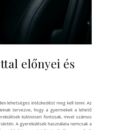
tal előnyei és
en lehetséges intézkedést meg kell tenni. Az
 vannak tervezve, hogy a gyermekek a lehető
erekülések különösen fontosak, mivel számos
erületén. A gyerekülések használata nemcsak a