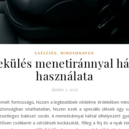
,
EGÉSZSÉG
MINDENNAPOK
ekülés menetiránnyal hát
használata
június 3, 2025
melt fontosságú, hiszen a legkisebbek védelme érdekében mind
tonságban vitathatatlan, hiszen ezek a speciális ülések úgy
etleges baleset során. A menetiránnyal háttal elhelyezett gy
tősen csökkenti a sérülések kockázatát, főleg a fej és a nyak t