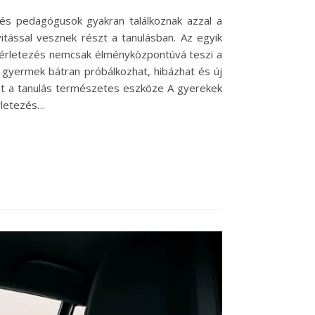
 és pedagógusok gyakran találkoznak azzal a
tással vesznek részt a tanulásban. Az egyik
ísérletezés nemcsak élményközpontúvá teszi a
 gyermek bátran próbálkozhat, hibázhat és új
mint a tanulás természetes eszköze A gyerekek
érletezés…