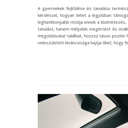
A gyermekek fejlődése és tanulása természe
kérdéssel, hogyan lehet a legjobban támoga
leghatékonyabb módja ennek a kísérletezés, 
tanulást, hanem mélyebb megértést és önálló
megoldásokat találhat, hosszú távon pozitív 
veleszületett kíváncsisága hajtja őket, hogy