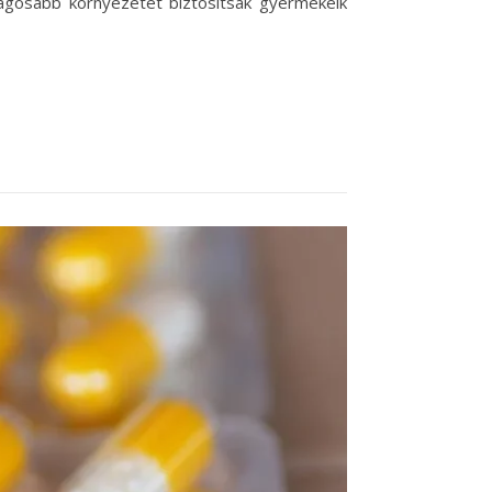
ságosabb környezetet biztosítsák gyermekeik