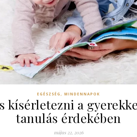
,
EGÉSZSÉG
MINDENNAPOK
 kísérletezni a gyerekkel
tanulás érdekében
május 22, 2026