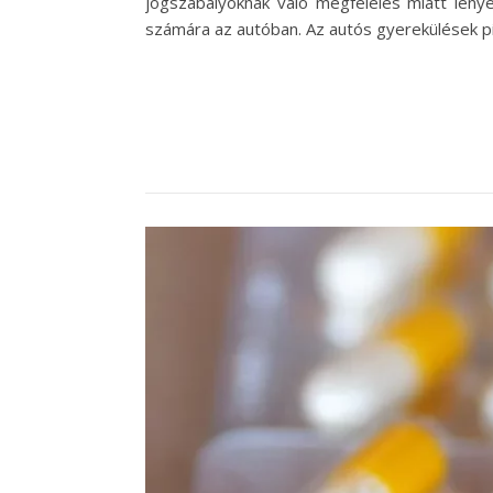
jogszabályoknak való megfelelés miatt lény
számára az autóban. Az autós gyerekülések pi