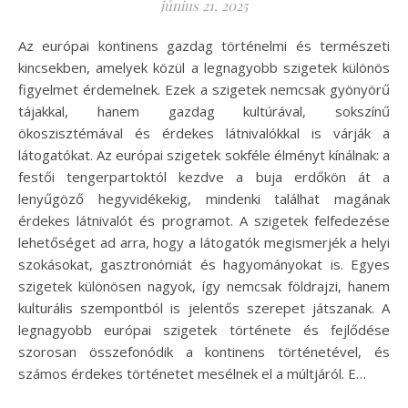
június 21, 2025
Az európai kontinens gazdag történelmi és természeti
kincsekben, amelyek közül a legnagyobb szigetek különös
figyelmet érdemelnek. Ezek a szigetek nemcsak gyönyörű
tájakkal, hanem gazdag kultúrával, sokszínű
ökoszisztémával és érdekes látnivalókkal is várják a
látogatókat. Az európai szigetek sokféle élményt kínálnak: a
festői tengerpartoktól kezdve a buja erdőkön át a
lenyűgöző hegyvidékekig, mindenki találhat magának
érdekes látnivalót és programot. A szigetek felfedezése
lehetőséget ad arra, hogy a látogatók megismerjék a helyi
szokásokat, gasztronómiát és hagyományokat is. Egyes
szigetek különösen nagyok, így nemcsak földrajzi, hanem
kulturális szempontból is jelentős szerepet játszanak. A
legnagyobb európai szigetek története és fejlődése
szorosan összefonódik a kontinens történetével, és
számos érdekes történetet mesélnek el a múltjáról. E…