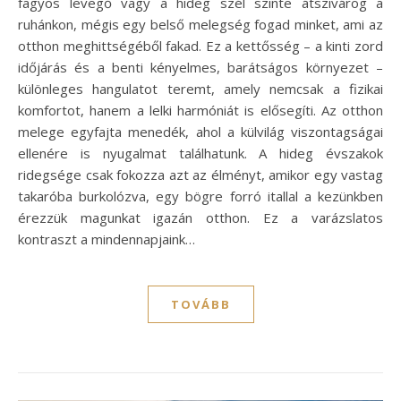
fagyos levegő vagy a hideg szél szinte átszivárog a
ruhánkon, mégis egy belső melegség fogad minket, ami az
otthon meghittségéből fakad. Ez a kettősség – a kinti zord
időjárás és a benti kényelmes, barátságos környezet –
különleges hangulatot teremt, amely nemcsak a fizikai
komfortot, hanem a lelki harmóniát is elősegíti. Az otthon
melege egyfajta menedék, ahol a külvilág viszontagságai
ellenére is nyugalmat találhatunk. A hideg évszakok
ridegsége csak fokozza azt az élményt, amikor egy vastag
takaróba burkolózva, egy bögre forró itallal a kezünkben
érezzük magunkat igazán otthon. Ez a varázslatos
kontraszt a mindennapjaink…
TOVÁBB