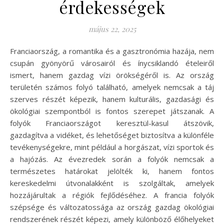
érdekességek
május 22, 2025
Franciaország, a romantika és a gasztronómia hazája, nem
csupán gyönyörű városairól és ínycsiklandó ételeiről
ismert, hanem gazdag vízi örökségéről is. Az ország
területén számos folyó található, amelyek nemcsak a táj
szerves részét képezik, hanem kulturális, gazdasági és
ökológiai szempontból is fontos szerepet játszanak. A
folyók Franciaországot keresztül-kasul átszövik,
gazdagítva a vidéket, és lehetőséget biztosítva a különféle
tevékenységekre, mint például a horgászat, vízi sportok és
a hajózás. Az évezredek során a folyók nemcsak a
természetes határokat jelölték ki, hanem fontos
kereskedelmi útvonalakként is szolgáltak, amelyek
hozzájárultak a régiók fejlődéséhez. A francia folyók
szépsége és változatossága az ország gazdag ökológiai
rendszerének részét képezi, amely különböző élőhelyeket