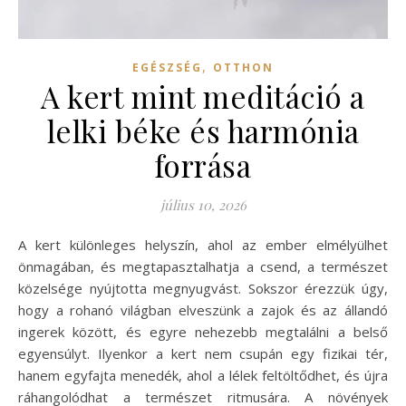
,
EGÉSZSÉG
OTTHON
A kert mint meditáció a
lelki béke és harmónia
forrása
július 10, 2026
A kert különleges helyszín, ahol az ember elmélyülhet
önmagában, és megtapasztalhatja a csend, a természet
közelsége nyújtotta megnyugvást. Sokszor érezzük úgy,
hogy a rohanó világban elveszünk a zajok és az állandó
ingerek között, és egyre nehezebb megtalálni a belső
egyensúlyt. Ilyenkor a kert nem csupán egy fizikai tér,
hanem egyfajta menedék, ahol a lélek feltöltődhet, és újra
ráhangolódhat a természet ritmusára. A növények