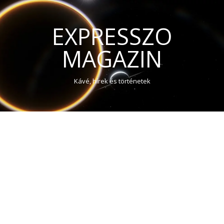
EXPRESSZO
MAGAZIN
Kávé, hírek és történetek