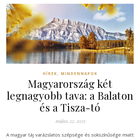
,
HÍREK
MINDENNAPOK
Magyarország két
legnagyobb tava: a Balaton
és a Tisza-tó
május 22, 2025
A magyar táj varázslatos szépsége és sokszínűsége miatt