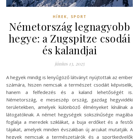
,
HÍREK
SPORT
Németország legnagyobb
hegye: a Zugspitze csodái
és kalandjai
június 13, 2025
A hegyek mindig is lenyűgöző látványt nyújtottak az ember
számára, hiszen nemcsak a természet csodáit képviselik,
hanem a felfedezés és a kaland lehetőségét is.
Németország, e meseszép ország, gazdag hegyvidéki
területekben, amelyek különböző élményeket kínálnak a
látogatóknak. A német hegységek sokszínűsége magába
foglalja a meredek sziklákat, a buja erdőket és a festői
tájakat, amelyek minden évszakban új arcukat mutatják. A
hegyek nemcsak a természetjárók és a sportkedvelők