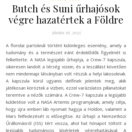
Butch és Suni űrhajósok
végre hazatértek a Földre
június 16, 2025
A floridai partoknál történt különleges esemény, amely a
tudomány és a természet iránt érdeklődők figyelmét is
felkeltette. A NASA legújabb űrhajója, a Crew-7 kapszula,
sikeresen landolt a térség vizein, és a leszállást követően
nem mindennapi látványban volt részük a helyi lakosoknak.
A kapszula körül ugyanis delfinek jelentek meg, akik
játékosan köröztek a vízben, ezzel varázslatos pillanatokat
teremtve a nézők számára. A Crew-7 kapszula a legújabb
küldetése volt a NASA Artemis programjának, amely célja,
hogy újra emberi láb nyomait hagyja a Holdon, valamint a
Mars felfedezését is elősegítse. Az űrhajó a Nemzetközi
Űrállomásról (ISS) tért vissza, ahol hat hónapot töltött a
legújabb tudományos kísérletek végrehajtásával. A