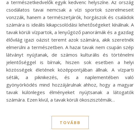
a természetkedvelők egyik kedvenc helyszíne. Az ország
csodálatos tavai nemcsak a vízi sportok szerelmeseit
vonzzák, hanem a természetjárók, horgászok és családok
számára is ideális kikapcsolódási lehetőségeket kínálnak. A
tavak körüli vízpartok, a lenyűgöző panorámák és a gazdag
élővilág igazi oázist teremt azok számára, akik szeretnék
elmerülni a természetben. A hazai tavak nem csupán szép
látványt nyújtanak, de számos kulturális és történelmi
jelentőséggel is bírnak, hiszen sok esetben a helyi
közösségek életének középpontjában állnak. A vízparti
séták, a piknikezés, és a naplementében való
gyönyörködés mind hozzájárulnak ahhoz, hogy a magyar
tavak különleges élményeket nyújtsanak a látogatók
számára. Ezen kívül, a tavak körüli ökoszisztémák…
TOVÁBB