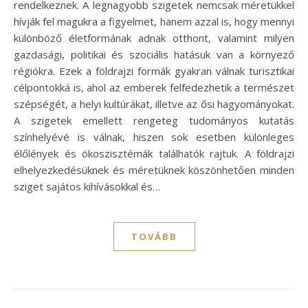
rendelkeznek. A legnagyobb szigetek nemcsak méretükkel
hívják fel magukra a figyelmet, hanem azzal is, hogy mennyi
különböző életformának adnak otthont, valamint milyen
gazdasági, politikai és szociális hatásuk van a környező
régiókra. Ezek a földrajzi formák gyakran válnak turisztikai
célpontokká is, ahol az emberek felfedezhetik a természet
szépségét, a helyi kultúrákat, illetve az ősi hagyományokat.
A szigetek emellett rengeteg tudományos kutatás
színhelyévé is válnak, hiszen sok esetben különleges
élőlények és ökoszisztémák találhatók rajtuk. A földrajzi
elhelyezkedésüknek és méretüknek köszönhetően minden
sziget sajátos kihívásokkal és…
TOVÁBB