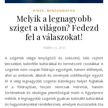
,
HÍREK
MINDENNAPOK
Melyik a legnagyobb
sziget a világon? Fedezd
fel a válaszokat!
május 15, 2025
A szigetek világa lenyűgöző és sokszínű, tele rejtett
kincsekkel, különféle kultúrákkal és természeti csodákkal. A
szigetek nem csupán földrajzi egységek, hanem élőhelyek,
ahol az emberek, állatok és növények sokfélesége együtt
él. A világ legnagyobb szigetei különleges helyet foglalnak
el a földrajzban, hiszen nemcsak méretük, hanem
történelmük és ökológiai jelentőségük miatt is figyelemre
méltók. A legnagyobb szigetek gyakran különálló kultúrákkal
és hagyományokkal rendelkeznek, amelyek évszázadok óta