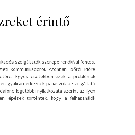
zreket érintő
ációs szolgáltatók szerepe rendkívül fontos,
zleti kommunikációról. Azonban időről időre
 életére. Egyes esetekben ezek a problémák
kben gyakran érkeznek panaszok a szolgáltató
dafone legutóbbi nyilatkozata szerint az ilyen
en lépések történtek, hogy a felhasználók