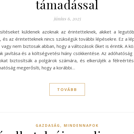
támadással
június 6, 2025
sítéseket küldenek azoknak az érintetteknek, akiket a legutób
 és az érintetteknek nincs szükségük további lépésekre. Ez a lé
 vagy nem biztosak abban, hogy a változások őket is érintik. A
ak javítása és a költségvetési hiány csökkentése. Az adóhatóság
kat biztosítsák a polgárok számára, és elkerüljék a félreértés
hatóság megerősíti, hogy a korábbi…
TOVÁBB
,
GAZDASÁG
MINDENNAPOK