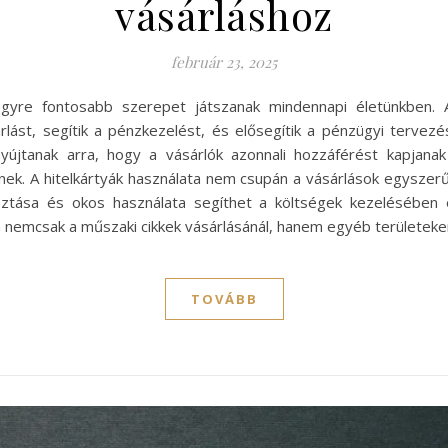
vásárláshoz
február 23, 2025
gyre fontosabb szerepet játszanak mindennapi életünkben. 
ást, segítik a pénzkezelést, és elősegítik a pénzügyi tervezést.
yújtanak arra, hogy a vásárlók azonnali hozzáférést kapjana
ek. A hitelkártyák használata nem csupán a vásárlások egyszerű
lasztása és okos használata segíthet a költségek kezelésében
n nemcsak a műszaki cikkek vásárlásánál, hanem egyéb területeken
TOVÁBB