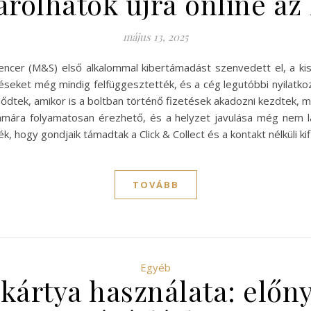
árolhatok újra online a
május 13, 2025
encer (M&S) első alkalommal kibertámadást szenvedett el, a ki
eléseket még mindig felfüggesztették, és a cég legutóbbi nyilatko
zdődtek, amikor is a boltban történő fizetések akadozni kezdtek
számára folyamatosan érezhető, és a helyzet javulása még nem l
k, hogy gondjaik támadtak a Click & Collect és a kontakt nélküli 
TOVÁBB
Egyéb
lkártya használata: előny