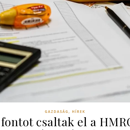
,
GAZDASÁG
HÍREK
ó fontot csaltak el a HMR