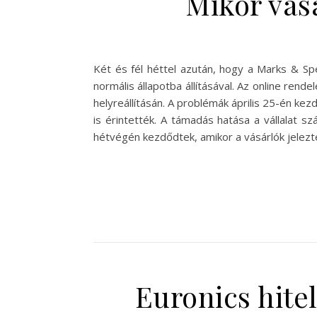
Mikor vás
Két és fél héttel azután, hogy a Marks & Sp
normális állapotba állításával. Az online rend
helyreállításán. A problémák április 25-én ke
is érintették. A támadás hatása a vállalat 
hétvégén kezdődtek, amikor a vásárlók jelezté
Euronics hite