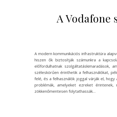
A Vodafone s
A modern kommunikációs infrastruktúra alapv
hiszen ők biztosítják számunkra a kapcsola
előfordulhatnak szolgáltatáskimaradások, 
széleskörűen érinthetik a felhasználókat, p
felé, és a felhasználók joggal várják el, hog
problémák, amelyeket ezreket érintenek, 
zökkenőmentesen folytathassák…