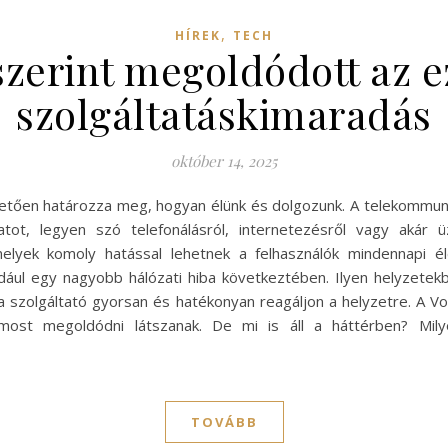
,
HÍREK
TECH
zerint megoldódott az e
szolgáltatáskimaradás
október 14, 2025
etően határozza meg, hogyan élünk és dolgozunk. A telekommunik
tot, legyen szó telefonálásról, internetezésről vagy akár ü
amelyek komoly hatással lehetnek a felhasználók mindennapi
éldául egy nagyobb hálózati hiba következtében. Ilyen helyzete
y a szolgáltató gyorsan és hatékonyan reagáljon a helyzetre. A Vo
most megoldódni látszanak. De mi is áll a háttérben? Mily
TOVÁBB