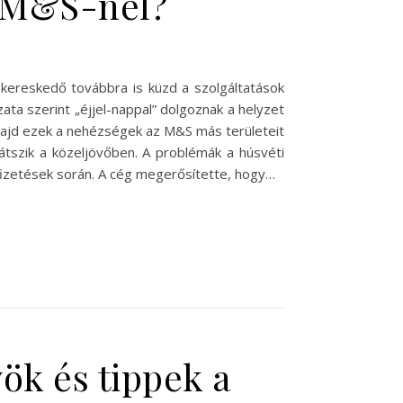
z M&S-nél?
skereskedő továbbra is küzd a szolgáltatások
zata szerint „éjjel-nappal” dolgoznak a helyzet
, majd ezek a nehézségek az M&S más területeit
átszik a közeljövőben. A problémák a húsvéti
kifizetések során. A cég megerősítette, hogy…
ök és tippek a