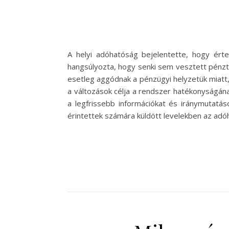
A helyi adóhatóság bejelentette, hogy érte
hangsúlyozta, hogy senki sem vesztett pénzt,
esetleg aggódnak a pénzügyi helyzetük miatt,
a változások célja a rendszer hatékonyságán
a legfrissebb információkat és iránymutatáso
érintettek számára küldött levelekben az adó