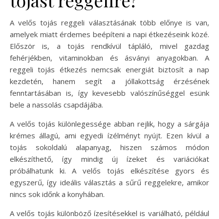
A velős tojás reggeli választásának több előnye is van,
amelyek miatt érdemes beépíteni a napi étkezéseink közé.
Először is, a tojás rendkívül tápláló, mivel gazdag
fehérjékben, vitaminokban és ásványi anyagokban. A
reggeli tojás étkezés nemcsak energiát biztosít a nap
kezdetén, hanem segít a jóllakottság érzésének
fenntartásában is, így kevesebb valószínűséggel esünk
bele a nassolás csapdájába.
A velős tojás különlegessége abban rejlik, hogy a sárgája
krémes állagú, ami egyedi ízélményt nyújt. Ezen kívül a
tojás sokoldalú alapanyag, hiszen számos módon
elkészíthető, így mindig új ízeket és variációkat
próbálhatunk ki. A velős tojás elkészítése gyors és
egyszerű, így ideális választás a sűrű reggelekre, amikor
nincs sok időnk a konyhában.
A velős tojás különböző ízesítésekkel is variálható, például