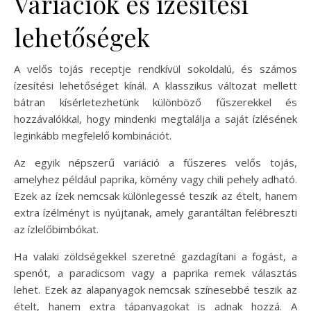
Variációk és ízesítési
lehetőségek
A velős tojás receptje rendkívül sokoldalú, és számos
ízesítési lehetőséget kínál. A klasszikus változat mellett
bátran kísérletezhetünk különböző fűszerekkel és
hozzávalókkal, hogy mindenki megtalálja a saját ízlésének
leginkább megfelelő kombinációt.
Az egyik népszerű variáció a fűszeres velős tojás,
amelyhez például paprika, kömény vagy chili pehely adható.
Ezek az ízek nemcsak különlegessé teszik az ételt, hanem
extra ízélményt is nyújtanak, amely garantáltan felébreszti
az ízlelőbimbókat.
Ha valaki zöldségekkel szeretné gazdagítani a fogást, a
spenót, a paradicsom vagy a paprika remek választás
lehet. Ezek az alapanyagok nemcsak színesebbé teszik az
ételt, hanem extra tápanyagokat is adnak hozzá. A