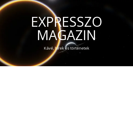
EXPRESSZO
MAGAZIN
Kávé, hírek és történetek