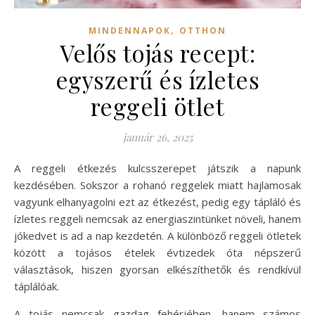
,
MINDENNAPOK
OTTHON
Velős tojás recept:
egyszerű és ízletes
reggeli ötlet
január 26, 2025
A reggeli étkezés kulcsszerepet játszik a napunk
kezdésében. Sokszor a rohanó reggelek miatt hajlamosak
vagyunk elhanyagolni ezt az étkezést, pedig egy tápláló és
ízletes reggeli nemcsak az energiaszintünket növeli, hanem
jókedvet is ad a nap kezdetén. A különböző reggeli ötletek
között a tojásos ételek évtizedek óta népszerű
választások, hiszen gyorsan elkészíthetők és rendkívül
táplálóak.
A tojás nemcsak gazdag fehérjében, hanem számos