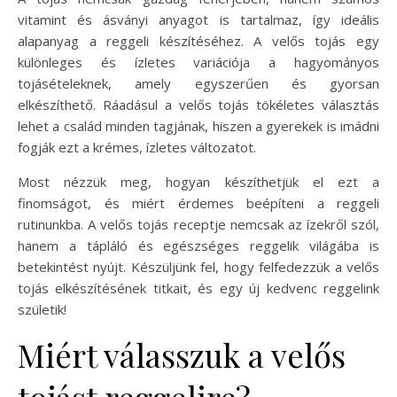
vitamint és ásványi anyagot is tartalmaz, így ideális
alapanyag a reggeli készítéséhez. A velős tojás egy
különleges és ízletes variációja a hagyományos
tojásételeknek, amely egyszerűen és gyorsan
elkészíthető. Ráadásul a velős tojás tökéletes választás
lehet a család minden tagjának, hiszen a gyerekek is imádni
fogják ezt a krémes, ízletes változatot.
Most nézzük meg, hogyan készíthetjük el ezt a
finomságot, és miért érdemes beépíteni a reggeli
rutinunkba. A velős tojás receptje nemcsak az ízekről szól,
hanem a tápláló és egészséges reggelik világába is
betekintést nyújt. Készüljünk fel, hogy felfedezzük a velős
tojás elkészítésének titkait, és egy új kedvenc reggelink
születik!
Miért válasszuk a velős
tojást reggelire?