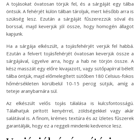
A tojásokat óvatosan törjük fel, és a sárgáját egy tálba
öntsük. A fehérjét külön tálban tároljuk, mert később arra is
szükség lesz. Ezután a sárgáját fűszerezzük sóval és
borssal, majd keverjük jól össze, hogy homogén állagot
kapjunk.
Ha a sárgája elkészült, a tojásfehérjét verjük fel habbá.
Ezután a felvert tojásfehérjét óvatosan keverjük össze a
sárgájával, ügyelve arra, hogy a hab ne törjön össze. A
kész masszát egy előre kivajazott, vagy sütőpapírral bélelt
tálba öntjük, majd előmelegített sütőben 180 Celsius-fokos
hőmérsékleten körülbelül 10-15 percig sütjük, amíg a
teteje aranybarnára sül.
Az elkészült velős tojás tálalása is kulcsfontosságú.
Tálalhatjuk pirított kenyérrel, zöldségekkel vagy akár
salátával is. A finom, krémes textúra és az ízletes fűszerek
garantálják, hogy ez a reggeli mindenki kedvence lesz.