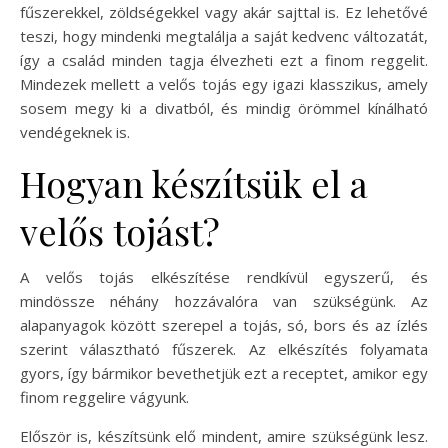
fűszerekkel, zöldségekkel vagy akár sajttal is. Ez lehetővé
teszi, hogy mindenki megtalálja a saját kedvenc változatát,
így a család minden tagja élvezheti ezt a finom reggelit.
Mindezek mellett a velős tojás egy igazi klasszikus, amely
sosem megy ki a divatból, és mindig örömmel kínálható
vendégeknek is.
Hogyan készítsük el a
velős tojást?
A velős tojás elkészítése rendkívül egyszerű, és
mindössze néhány hozzávalóra van szükségünk. Az
alapanyagok között szerepel a tojás, só, bors és az ízlés
szerint választható fűszerek. Az elkészítés folyamata
gyors, így bármikor bevethetjük ezt a receptet, amikor egy
finom reggelire vágyunk.
Először is, készítsünk elő mindent, amire szükségünk lesz.