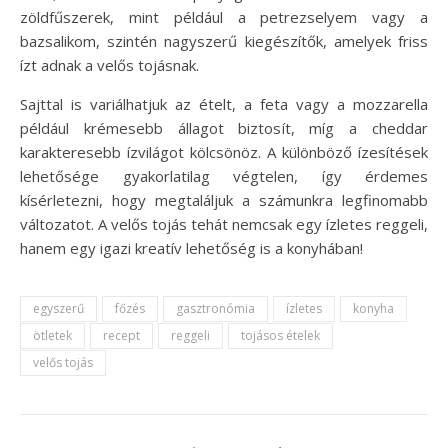
zöldfűszerek, mint például a petrezselyem vagy a
bazsalikom, szintén nagyszerű kiegészítők, amelyek friss
ízt adnak a velős tojásnak.
Sajttal is variálhatjuk az ételt, a feta vagy a mozzarella
például krémesebb állagot biztosít, míg a cheddar
karakteresebb ízvilágot kölcsönöz. A különböző ízesítések
lehetősége gyakorlatilag végtelen, így érdemes
kísérletezni, hogy megtaláljuk a számunkra legfinomabb
változatot. A velős tojás tehát nemcsak egy ízletes reggeli,
hanem egy igazi kreatív lehetőség is a konyhában!
egyszerű
főzés
gasztronómia
ízletes
konyha
ötletek
recept
reggeli
tojásos ételek
velős tojás