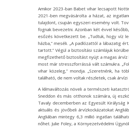
Amikor 2023-ban Babet vihar lecsapott Notti
2021-ben megvásárolta a házat, az ingatlan
tulajdont, csupán egyszeri esemény volt. Tov
fognak bevezetni. Azonban két évvel később,
esőzés következett be. „Tudtuk, hogy víz les
házba,” meséli. „A padlózattól a lábazatig é
tartott.” Végül a biztosítási számlájuk körül
megfizethető biztosítást nyújt a magas árvíz
most már stresszforrássá vált számukra. „Fo
vihar közeleg,” mondja. „Szeretnénk, ha t
található, de nem voltak részletek, csak árvízi
A klímaváltozás növeli a természeti katasztr
Sneddon és más otthonok számára, új eszköz
Tavaly decemberben az Egyesült Királyság K
aktuális és jövőbeli árvízkockázatokat Angliá
Angliában mintegy 6,3 millió ingatlan találh
nőhet. Julie Foley, a Környezetvédelmi Ügynök