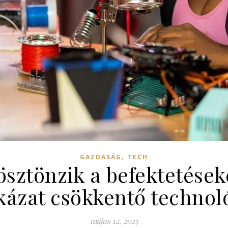
,
GAZDASÁG
TECH
ösztönzik a befektetéseke
kázat csökkentő technol
május 12, 2025