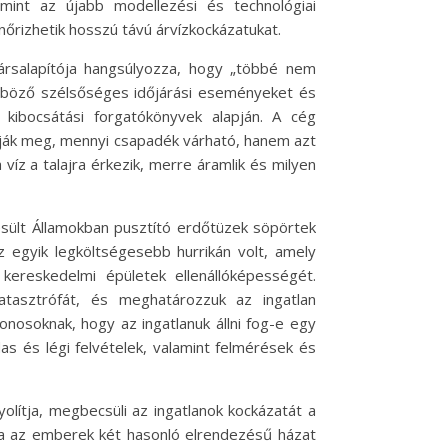
mint az újabb modellezési és technológiai
nőrizhetik hosszú távú árvízkockázatukat.
ársalapítója hangsúlyozza, hogy „többé nem
ülönböző szélsőséges időjárási eseményeket és
ő kibocsátási forgatókönyvek alapján. A cég
atják meg, mennyi csapadék várható, hanem azt
a víz a talajra érkezik, merre áramlik és milyen
esült Államokban pusztító erdőtüzek söpörtek
z egyik legköltségesebb hurrikán volt, amely
kereskedelmi épületek ellenállóképességét.
atasztrófát, és meghatározzuk az ingatlan
onosoknak, hogy az ingatlanuk állni fog-e egy
as és légi felvételek, valamint felmérések és
olítja, megbecsüli az ingatlanok kockázatát a
Ha az emberek két hasonló elrendezésű házat