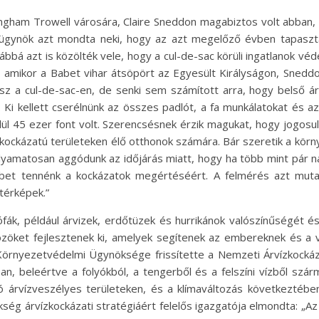
ngham Trowell városára, Claire Sneddon magabiztos volt abban
ügynök azt mondta neki, hogy az azt megelőző évben tapaszta
ábbá azt is közölték vele, hogy a cul-de-sac körüli ingatlanok v
 amikor a Babet vihar átsöpört az Egyesült Királyságon, Sneddon
z a cul-de-sac-en, de senki sem számított arra, hogy belső árví
rt. Ki kellett cserélnünk az összes padlót, a fa munkálatokat és
belül 45 ezer font volt. Szerencsésnek érzik magukat, hogy jogo
 kockázatú területeken élő otthonok számára. Bár szeretik a körn
lyamatosan aggódunk az időjárás miatt, hogy ha több mint pár n
öbbet tennénk a kockázatok megértéséért. A felmérés azt muta
 térképek.”
ófák, például árvizek, erdőtüzek és hurrikánok valószínűségét és
öket fejlesztenek ki, amelyek segítenek az embereknek és a vá
örnyezetvédelmi Ügynöksége frissítette a Nemzeti Árvízkockáz
ban, beleértve a folyókból, a tengerből és a felszíni vízből szár
ató árvízveszélyes területeken, és a klímaváltozás következtébe
ség árvízkockázati stratégiáért felelős igazgatója elmondta: „Az 