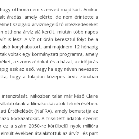
, hogy otthona nem szenved majd kárt. Amikor
lt áradás, amely elérte, de nem érintette a
édelmét szolgáló árvízmegelőző intézkedéseket
 otthona árvíz alá került, miután több napos
z is lesz. A víz öt órán keresztül folyt be a
 az alsó konyhabútort, ami majdnem 12 hónapig
sultak voltak egy kormányzati programra, amely
yéket, a szomszédokat és a házat, az időjárás
apig esik az eső, vagy ha egy néven nevezett
tta, hogy a tulajdon közepes árvíz zónában
 intenzitását. Miközben talán már késő Claire
llalatoknak a klímakockázatok felmérésében.
ati Értékelését (NaFRA), amely bemutatja az
mazó kockázatokat. A frissített adatok szerint
n ez a szám 2050-re körülbelül nyolc millióra
elmúlt években átalakítottuk az árvíz- és part