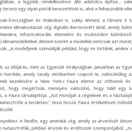
liában, a legjobb rendelkezésre álló adatokra építve… vala
ervezi egy olyan portál bevezetését is, ahol a felhasználók elle
szak-Írországban és Walesben is. Lukky Ahmed, a Climate X t
ndoni klímakockázati cég digitális ikertestvért kínál, amely k
atlanokra, infrastrukturális elemekre és eszközökre különböz
lapú klímamodellekkel. Ahmed szerint a modellek nemcsak azt mut
ezik. „A modelljeink szimulálják például, hogy mi történik, amikor 
 az időjárás, mint az Egyesült Királyságban. Januárban az Egy
 hurrikán, amely tavaly októberben csapott le, valószínűleg a
geinek kezelésére a New York-i Faura elemzi az otthonok és 
eit, hogy megértsük, mennyire valószínű, hogy túlél egy k
, a Faura társalapítója. „Azt mondjuk a cégeknek és a háztulajd
katasztrófa a területen,” teszi hozzá. Faura értékeléseit műhold
szítik.
ményekhez. A Redfin, egy amerikai cég, amely az árverését lebony
katasztrófák, például árvizek és erdőtüzek szempontjából. „