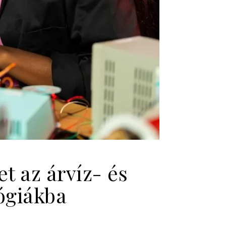
t az árvíz- és
ógiákba