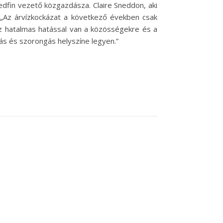
edfin vezető közgazdásza. Claire Sneddon, aki
a: „Az árvízkockázat a következő években csak
íz hatalmas hatással van a közösségekre és a
s és szorongás helyszíne legyen.”