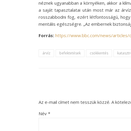
néznek ugyanabban a környéken, akkor a klíma
a saját tapasztalatai után most már az árvíz
rosszabbodni fog, ezért létfontosságú, hogy
mentális egészségre. „Az embernek biztonság
Forrás:
https://www.bbc.com/news/articles/
árvíz
befektetések
csökkentés
katasztr
Az e-mail címet nem tesszük közzé.
A kötele
Név
*