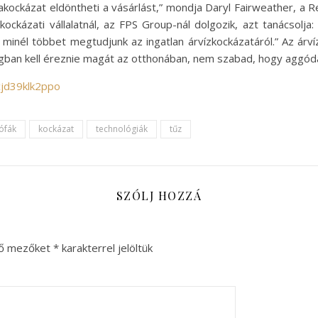
kockázat eldöntheti a vásárlást,” mondja Daryl Fairweather, a R
kockázati vállalatnál, az FPS Group-nál dolgozik, azt tanácsolj
 minél többet megtudjunk az ingatlan árvízkockázatáról.” Az árv
ban kell éreznie magát az otthonában, nem szabad, hogy aggódá
cjd39klk2ppo
ófák
kockázat
technológiák
tűz
SZÓLJ HOZZÁ
ző mezőket
*
karakterrel jelöltük