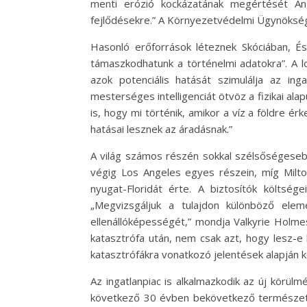
menti erózió kockázatának megértését Ang
fejlődésekre.” A Környezetvédelmi Ügynökség t
Hasonló erőforrások léteznek Skóciában, É
támaszkodhatunk a történelmi adatokra”. A lo
azok potenciális hatását szimulálja az ing
mesterséges intelligenciát ötvöz a fizikai a
is, hogy mi történik, amikor a víz a földre érk
hatásai lesznek az áradásnak.”
A világ számos részén sokkal szélsőségesebb
végig Los Angeles egyes részein, míg Milton
nyugat-Floridát érte. A biztosítók költsé
„Megvizsgáljuk a tulajdon különböző elem
ellenállóképességét,” mondja Valkyrie Holmes
katasztrófa után, nem csak azt, hogy lesz-e 
katasztrófákra vonatkozó jelentések alapján ké
Az ingatlanpiac is alkalmazkodik az új körül
következő 30 évben bekövetkező természeti 