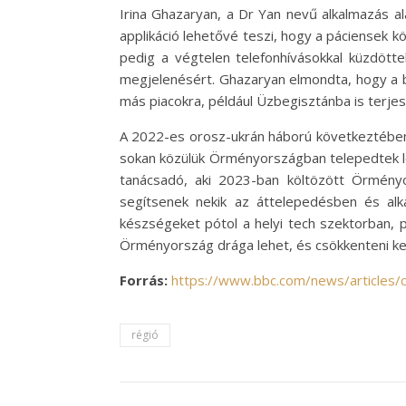
Irina Ghazaryan, a Dr Yan nevű alkalmazás al
applikáció lehetővé teszi, hogy a páciensek 
pedig a végtelen telefonhívásokkal küzdötte
megjelenésért. Ghazaryan elmondta, hogy a b
más piacokra, például Üzbegisztánba is terje
A 2022-es orosz-ukrán háború következtében 
sokan közülük Örményországban telepedtek le.
tanácsadó, aki 2023-ban költözött Örmény
segítsenek nekik az áttelepedésben és alk
készségeket pótol a helyi tech szektorban, p
Örményország drága lehet, és csökkenteni ke
Forrás:
https://www.bbc.com/news/articles
régió