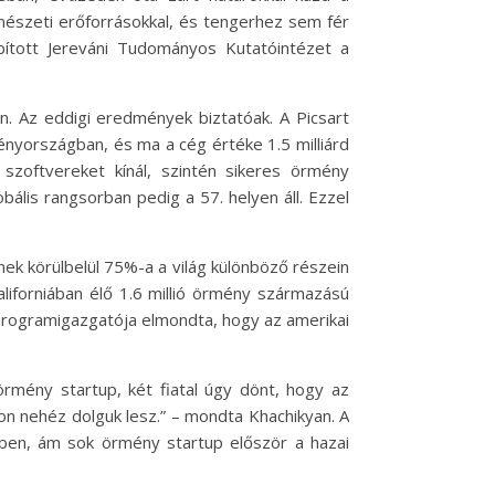
mészeti erőforrásokkal, és tengerhez sem fér
pított Jereváni Tudományos Kutatóintézet a
n. Az eddigi eredmények biztatóak. A Picsart
nyországban, és ma a cég értéke 1.5 milliárd
 szoftvereket kínál, szintén sikeres örmény
bális rangsorban pedig a 57. helyen áll. Ezzel
ek körülbelül 75%-a a világ különböző részein
aliforniában élő 1.6 millió örmény származású
programigazgatója elmondta, hogy az amerikai
rmény startup, két fiatal úgy dönt, hogy az
yon nehéz dolguk lesz.” – mondta Khachikyan. A
sben, ám sok örmény startup először a hazai