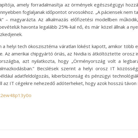
apítója, amely forradalmasítja az örmények egészségügyi hozzáf
könnyebben foglaljanak időpontot orvosokhoz. „A páciensek nem t
k” – magyarázta. Az alkalmazás előfizetési modellben működik
evételük havonta legalább 25%-kal nő, és már közel állnak a ny
szkedjenek.
a helyi tech ökoszisztéma váratlan lökést kapott, amikor több e
 Az amerikai chipgyártó óriás, az Nvidia is átköltöztette orosz 
országba, azt nyilatkozta, hogy „Örményország volt a legba
almazkodásban.” Becslések szerint a helyi orosz IT közössé
éldául adatfeldolgozás, kiberbiztonság és pénzügyi technológiá
ll az IT cégekre nehezedő adóterheket, hogy azok hosszú távon 
/c2ew48p13y0o