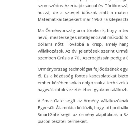
szomszédos Azerbajdzsánnal és Törökországga
hozzá, de a szovjet időszak alatt a matem
Matematikai Gépekért már 1960-ra kifejleszt
Ma Örményország arra törekszik, hogy a tech
nevű, mesterséges intelligenciával működő f
dollárra nőtt. Továbbá a Krisp, amely hang
vállalkozások. Az évi jelentések szerint Örmé
szemben Grúzia a 70., Azerbajdzsán pedig a 80
Örményország technológiai fejlődésének egyik
él. Ez a közösség fontos kapcsolatokat bizto
ember körében sokan dolgoznak a tech szekto
nagyvállalatok vezetésében gyakran találkoz
A SmartGate segít az örmény vállalkozóknak
Egyesült Államokba költözik, hogy ott próbálk
SmartGate segít az örmény alapítóknak a Sz
piacon teszteli termékeit.