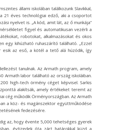
zintes állami iskolában találkozunk Slavikkal,
 a 21 éves technológiai edző, aki a csoportot
ási nyelvet is. „A kód, amit lát, az ő munkája”
érsékletet figyel és automatikusan vezérli a
 játékokat, robotokat, alkalmazásokat és okos
n egy kihúzható ruhaszárító található. „Ezzel
sik az eső, a kötél a tető alá húzódik, így
odellezést tanulnak. Az Armath program, amely
0 Armath labor található az ország iskoláiban.
00 high-tech örmény céget képvisel. Sarkis
zponttá alakítsák, amely értékeket teremt az
lógiai cég működik Örményországban. Az Armath
gban a köz- és magánszektor együttműködése
fizetésének fedezésére.
edig az, hogy évente 5,000 tehetséges gyerek
sban, évtizedek óta zárt határokkal küzd a