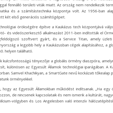
l fennálló területi viták miatt. Az ország nem rendelkezik ter
atika és a számítástechnika központja volt. Az 1956-ban ala
ett két első generációs számítógépet.
nológiai örökségére építve a Kaukázus tech központjává váljo
otó- és videószerkesztő alkalmazást 2011-ben indították el Örmé
feldolgozó szoftvert gyárt, és a Service Titan, amely üzleti
nyország a legjobb hely a Kaukázusban cégek alapításához, a glo
. helyen található.
 kulcsfontosságú tényezője a globális örmény diaszpóra, amelyn
sít, különösen az Egyesült Államok technológiai iparágában. A K
rban. Samvel Khachikyan, a SmartGate nevű kockázati tőkealap 
hatunk örményekkel.
, hogy az Egyesült Államokban működést indítsanak. „Ha egy ö
ozzon, de nincsenek kapcsolataik és nem ismerik a kultúrát, nag
ilícium-völgyben és Los Angelesben való intenzív hálózatépíté