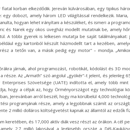
atal korban elkezdődik. Jereván külvárosában, egy tipikus hároms
e: egy dobozt, amely három LED világítással rendelkezik. Maria,
nulta, hogyan lehet irányítani a készüléket, és ismeri a programoz
ric és Narek egy okos üvegház modellt mutatnak be, amely hőm
ül. A többi gyerek is lelkesen mutatja be saját találmányaikat:
például egy kartonból készült házmodellt tart a kezében, amelye
ész a tetőn van, a másik pedig egy motor” – mondja. „Amikor e
mi órákra járnak, ahol programozást, robotikát, kódolást és 3D m
észe. Az „Armath” szó angolul „gyökér”-t jelent, és jelenleg 65
nterprises Szövetsége (UATE) indította el, amely több mint 2
a, hogy a céljuk az, hogy Örményországot egy technológiai kö
ájában, Jerevánban arról beszél, hogy ma körülbelül 4,000 techno
ztési programjának része, amely a legjobbnak számít az orszá
nte 2 millió dolláros költségvetést kapnak az államtól az edzők 
m keretében, és 17,000 aktív diák vesz részt az órákon. A cél p
amely 2.7 millió lakosával a legkisebb ország a Dél-Kaukázu