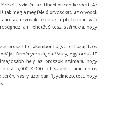
érését, szintén az itthoni piacon kezdett. Az
alálták meg a megfelelő orvosokat, az orvosok
, ahol az orvosok fizetnek a platformon való
ereséghez, ami lehetővé teszi számukra, hogy
zer orosz IT szakember hagyta el hazáját, és
irodáját Örményországba. Vasily, egy orosz IT
rátságosabb hely az oroszok számára, hogy
g most 5,000-8,000 főt számlál, ami fontos
k terén. Vasily azonban figyelmeztetett, hogy
is