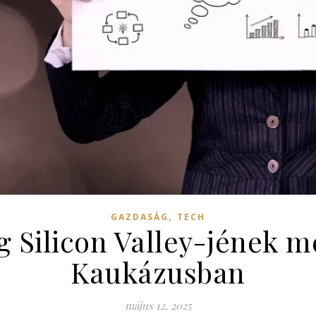
,
GAZDASÁG
TECH
 Silicon Valley-jének m
Kaukázusban
május 12, 2025