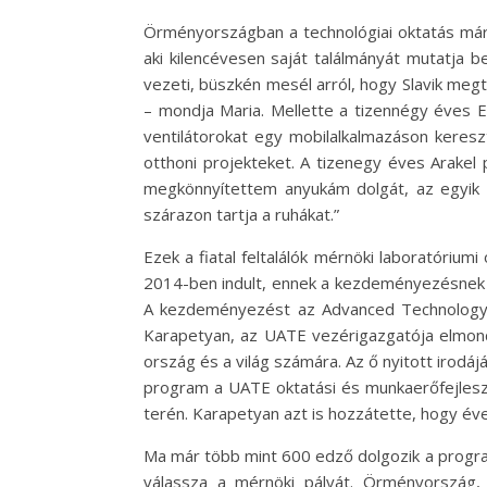
Örményországban a technológiai oktatás már fi
aki kilencévesen saját találmányát mutatja b
vezeti, büszkén mesél arról, hogy Slavik megta
– mondja Maria. Mellette a tizennégy éves E
ventilátorokat egy mobilalkalmazáson kereszt
otthoni projekteket. A tizenegy éves Arakel 
megkönnyítettem anyukám dolgát, az egyik r
szárazon tartja a ruhákat.”
Ezek a fiatal feltalálók mérnöki laboratóriu
2014-ben indult, ennek a kezdeményezésnek a r
A kezdeményezést az Advanced Technology E
Karapetyan, az UATE vezérigazgatója elmondj
ország és a világ számára. Az ő nyitott irod
program a UATE oktatási és munkaerőfejles
terén. Karapetyan azt is hozzátette, hogy éve
Ma már több mint 600 edző dolgozik a progra
válassza a mérnöki pályát. Örményország, 