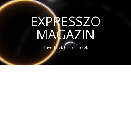
EXPRESSZO
MAGAZIN
Kávé, hírek és történetek