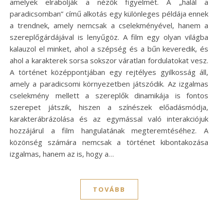
amelyek elrabolják a nézők figyelmét. A „halál a
paradicsomban” című alkotás egy különleges példája ennek
a trendnek, amely nemcsak a cselekményével, hanem a
szereplőgárdájával is lenyűgöz. A film egy olyan világba
kalauzol el minket, ahol a szépség és a bűn keveredik, és
ahol a karakterek sorsa sokszor váratlan fordulatokat vesz.
A történet középpontjában egy rejtélyes gyilkosság áll,
amely a paradicsomi környezetben játszódik. Az izgalmas
cselekmény mellett a szereplők dinamikája is fontos
szerepet játszik, hiszen a színészek előadásmódja,
karakterábrázolása és az egymással való interakciójuk
hozzájárul a film hangulatának megteremtéséhez. A
közönség számára nemcsak a történet kibontakozása
izgalmas, hanem az is, hogy a…
TOVÁBB