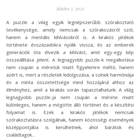
június 7, 2025
A puzzle a világ egyik legnépszerűbb szórakoztató
tevékenysége, amely nemcsak a szórakozásról szól,
hanem a mentális kihívásokról is. A kirakós játékok
története évszázadokra nyúlik vissza, és az emberek
generációk óta élvezik a kihívást, amit egy-egy kép
összeállítása jelent. A legnagyobb puzzle-k megalkotása
nem csupán a méretük miatt figyelemre méltó, hanem
azért is, mert a részletek kidolgozása, a színek harmóniája
és a minta összetettsége mind hozzájárul ahhoz az
élményhez, amit a kirakás során tapasztalhatunk. A világ
legnagyobb puzzle-ja nem csupán a mérete miatt
különleges, hanem a mögötte álló történet és a készítési
folyamat is. Ezek a kirakós játékok nemcsak
szórakoztatásra szolgálnak, hanem közösségi események
középpontjába is kerülhetnek, ahol barátok és
családtagok…