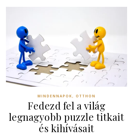
,
MINDENNAPOK
OTTHON
Fedezd fel a világ
legnagyobb puzzle titkait
és kihívásait