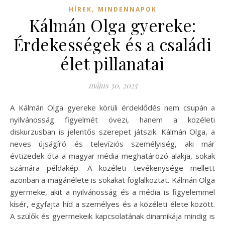
,
HÍREK
MINDENNAPOK
Kálmán Olga gyereke:
Érdekességek és a családi
élet pillanatai
május 30, 2025
A Kálmán Olga gyereke körüli érdeklődés nem csupán a
nyilvánosság figyelmét övezi, hanem a közéleti
diskurzusban is jelentős szerepet játszik. Kálmán Olga, a
neves újságíró és televíziós személyiség, aki már
évtizedek óta a magyar média meghatározó alakja, sokak
számára példakép. A közéleti tevékenysége mellett
azonban a magánélete is sokakat foglalkoztat. Kálmán Olga
gyermeke, akit a nyilvánosság és a média is figyelemmel
kísér, egyfajta híd a személyes és a közéleti élete között.
A szülők és gyermekeik kapcsolatának dinamikája mindig is