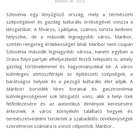
június 16, 2025
Szlovénia egy lenyűgöző ország, mely a természeti
szépségeivel és gazdag kulturális örökségével vonzza a
látogatókat. A főváros, Ljubljana, számos turista kedvenc
helyszíne, de a második legnagyobb város, Maribor,
szintén rengeteg érdekességet kínál. Maribor nem csupán
Szlovénia második legnagyobb városa, hanem egyben a
Dráva folyó partján elhelyezkedő festői település is, amely
gazdag történelemmel és hagyományokkal bír. A város
különleges atmoszféráját az építészeti szépségek, a
barátságos helyiek és a pezsgő kulturális élet adják. A
Maribori borvidék híres boraival és gasztronómiai
különlegességeivel sok látogatót vonz, akik a helyi ízek
felfedezésére és az autentikus élmények keresésére
érkeznek. A város környékén található hegyek és
természetvédelmi területek a szabadidős tevékenységek
szerelmesei számára is vonzó célpontok. Maribor…